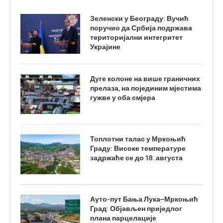
Зеленски у Београду: Вучић
поручио да Србија подржава
територијални интегритет
Украјине
Дуге колоне на више граничних
прелаза, на појединим мјестима
гужве у оба смјера
Топлотни талас у Мркоњић
Граду: Високе температуре
задржаће се до 18. августа
Ауто-пут Бања Лука–Мркоњић
Град: Објављен приједлог
плана парцелације