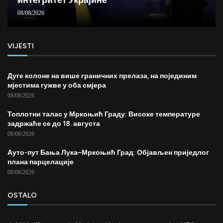
08/08/2026
VIJESTI
Дуге колоне на више граничних прелаза, на појединим
мјестима гужве у оба смјера
08/08/2026
Топлотни талас у Мркоњић Граду: Високе температуре
задржаће се до 18. августа
08/08/2026
Ауто-пут Бања Лука–Мркоњић Град: Објављен приједлог
плана парцелације
08/08/2026
OSTALO