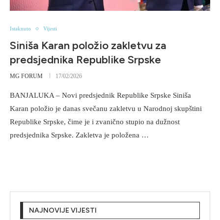
Istaknuto
Vijesti
Siniša Karan položio zakletvu za
predsjednika Republike Srpske
MG FORUM
17/02/2026
BANJALUKA – Novi predsjednik Republike Srpske Siniša
Karan položio je danas svečanu zakletvu u Narodnoj skupštini
Republike Srpske, čime je i zvanično stupio na dužnost
predsjednika Srpske. Zakletva je položena …
NAJNOVIJE VIJESTI