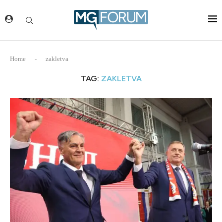
Home
-
zakletva
TAG:
ZAKLETVA