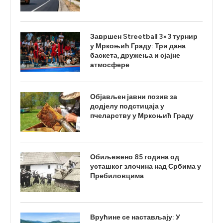
Завршен Streetball 3×3 турнир
у Мркоњић Граду: Три дана
баскета, дружења и сјајне
атмосфере
Објављен јавни позив за
додјелу подстицаја у
пчеларству у Мркоњић Граду
Обиљежено 85 година од
усташког злочина над Србима у
Пребиловцима
Врућине се настављају: У