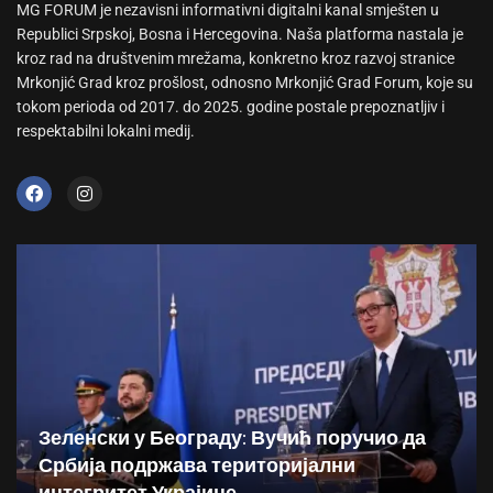
MG FORUM je nezavisni informativni digitalni kanal smješten u
Republici Srpskoj, Bosna i Hercegovina. Naša platforma nastala je
kroz rad na društvenim mrežama, konkretno kroz razvoj stranice
Mrkonjić Grad kroz prošlost, odnosno Mrkonjić Grad Forum, koje su
tokom perioda od 2017. do 2025. godine postale prepoznatljiv i
respektabilni lokalni medij.
Зеленски у Београду: Вучић поручио да
Србија подржава територијални
интегритет Украјине