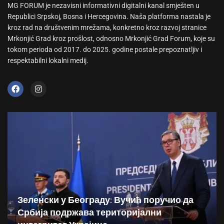
MG FORUM je nezavisni informativni digitalni kanal smješten u
Republici Srpskoj, Bosna i Hercegovina. Naša platforma nastala je
kroz rad na društvenim mrežama, konkretno kroz razvoj stranice
Mrkonjić Grad kroz prošlost, odnosno Mrkonjić Grad Forum, koje su
tokom perioda od 2017. do 2025. godine postale prepoznatljiv i
respektabilni lokalni medij.
Зеленски у Београду: Вучић поручио да
Србија подржава територијални