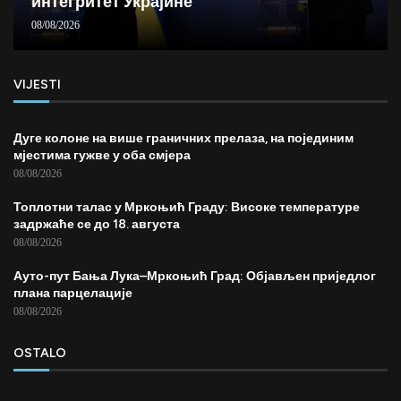
интегритет Украјине
08/08/2026
VIJESTI
Дуге колоне на више граничних прелаза, на појединим
мјестима гужве у оба смјера
08/08/2026
Топлотни талас у Мркоњић Граду: Високе температуре
задржаће се до 18. августа
08/08/2026
Ауто-пут Бања Лука–Мркоњић Град: Објављен приједлог
плана парцелације
08/08/2026
OSTALO