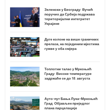
Зеленски у Београду: Вучић
поручио да Србија подржава
територијални интегритет
Украјине
Дуге колоне на више граничних
прелаза, на појединим мјестима
гужве у оба смјера
Топлотни талас у Мркоњић
Граду: Високе температуре
задржаће се до 18. августа
Ауто-пут Бања Лука–Мркоњић
Град: Објављен приједлог
плана парцелације