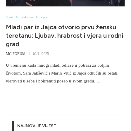
Sport
Istaknuto
Vijesti
Mladi par iz Jajca otvorio prvu žensku
teretanu: Ljubav, hrabrost i vjera u rodni
grad
MG FORUM
02/11/2025
U vremenu kada mnogi mladi odlaze u potrazi za boljim
životom, Sara Jakšević i Marin Vitić iz Jajca odlučili su ostati,
vjerovati u sebe i pokrenuti posao u svom gradu. …
NAJNOVIJE VIJESTI