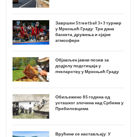
Завршен Streetball 3×3 турнир
у Мркоњић Граду: Три дана
баскета, дружења и сјајне
атмосфере
Објављен јавни позив за
додјелу подстицаја у
пчеларству у Мркоњић Граду
Обиљежено 85 година од
усташког злочина над Србима у
Пребиловцима
Врућине се настављају: У