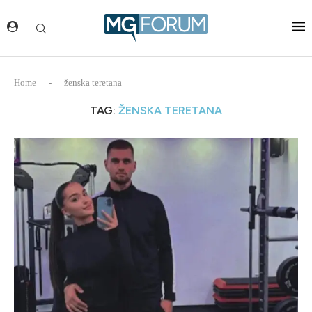
Home
-
ženska teretana
TAG:
ŽENSKA TERETANA