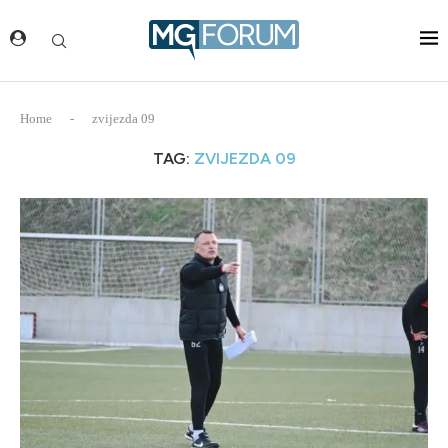
Home
-
zvijezda 09
TAG:
ZVIJEZDA 09