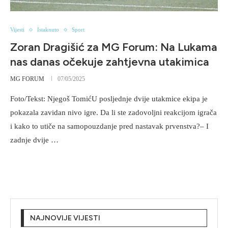
Vijesti
Istaknuto
Sport
Zoran Dragišić za MG Forum: Na Lukama
nas danas očekuje zahtjevna utakimica
MG FORUM
07/05/2025
Foto/Tekst: Njegoš TomićU posljednje dvije utakmice ekipa je
pokazala zavidan nivo igre. Da li ste zadovoljni reakcijom igrača
i kako to utiče na samopouzdanje pred nastavak prvenstva?– I
zadnje dvije …
NAJNOVIJE VIJESTI