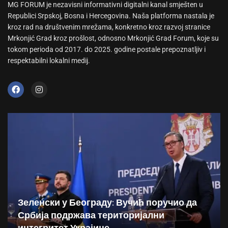
MG FORUM je nezavisni informativni digitalni kanal smješten u
Republici Srpskoj, Bosna i Hercegovina. Naša platforma nastala je
kroz rad na društvenim mrežama, konkretno kroz razvoj stranice
Mrkonjić Grad kroz prošlost, odnosno Mrkonjić Grad Forum, koje su
tokom perioda od 2017. do 2025. godine postale prepoznatljiv i
respektabilni lokalni medij.
Зеленски у Београду: Вучић поручио да
Србија подржава територијални
интегритет Украјине