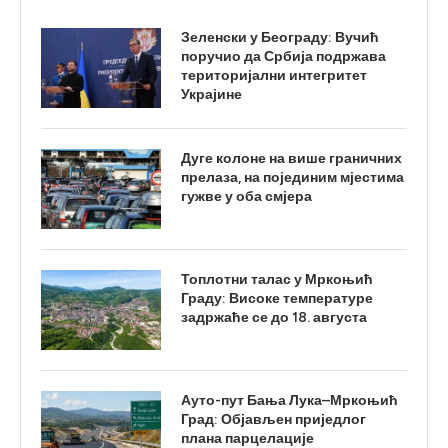
Зеленски у Београду: Вучић
поручио да Србија подржава
територијални интегритет
Украјине
Дуге колоне на више граничних
прелаза, на појединим мјестима
гужве у оба смјера
Топлотни талас у Мркоњић
Граду: Високе температуре
задржаће се до 18. августа
Ауто-пут Бања Лука–Мркоњић
Град: Објављен приједлог
плана парцелације