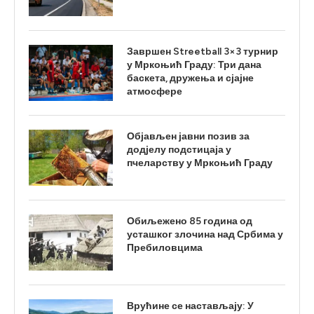
Завршен Streetball 3×3 турнир
у Мркоњић Граду: Три дана
баскета, дружења и сјајне
атмосфере
Објављен јавни позив за
додјелу подстицаја у
пчеларству у Мркоњић Граду
Обиљежено 85 година од
усташког злочина над Србима у
Пребиловцима
Врућине се настављају: У