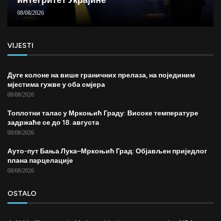
08/08/2026
VIJESTI
Дуге колоне на више граничних прелаза, на појединим
мјестима гужве у оба смјера
08/08/2026
Топлотни талас у Мркоњић Граду: Високе температуре
задржаће се до 18. августа
08/08/2026
Ауто-пут Бања Лука–Мркоњић Град: Објављен приједлог
плана парцелације
08/08/2026
OSTALO