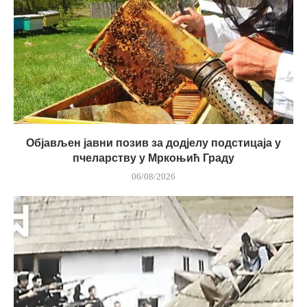
Објављен јавни позив за додјелу подстицаја у
пчеларству у Мркоњић Граду
06/08/2026