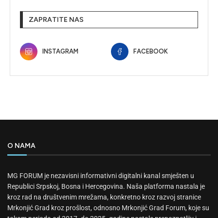
ZAPRATITE NAS
INSTAGRAM
FACEBOOK
O NAMA
MG FORUM je nezavisni informativni digitalni kanal smješten u
Republici Srpskoj, Bosna i Hercegovina. Naša platforma nastala je
kroz rad na društvenim mrežama, konkretno kroz razvoj stranice
Mrkonjić Grad kroz prošlost, odnosno Mrkonjić Grad Forum, koje su