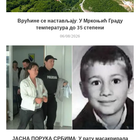
Врућине се настављају: У Мркоњић Граду
температура до 35 степени
06/08/2026
ЈАСНА ПОРУКА СРБИМА: У рату масакрирала