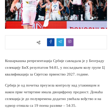
Кошаркашка репрезентација Србије савладала је у Београду
селекцију БиХ резултатом 94:81, у посљедњем колу групе Ц
квалификација за Свјетско првенство 2027. године.
Србија је од почетка преузела контролу над утакмицом и
након прве четвртине имала двоцифрену предност. Домаћа
селекција је до полувремена додатно увећала вођство и на
одмор отишла са 19 поена разлике – 54:35.