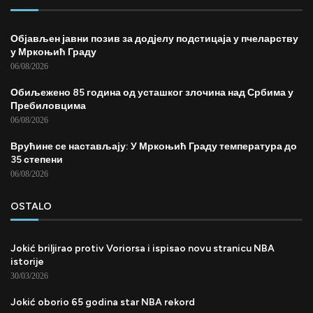
Објављен јавни позив за додјелу подстицаја у пчеларству
у Мркоњић Граду
06/08/2026
Обиљежено 85 година од усташког злочина над Србима у
Пребиловцима
06/08/2026
Врућине се настављају: У Мркоњић Граду температура до
35 степени
06/08/2026
OSTALO
Jokić briljirao protiv Voriorsa i ispisao novu stranicu NBA
istorije
30/03/2026
Jokić oborio 65 godina star NBA rekord