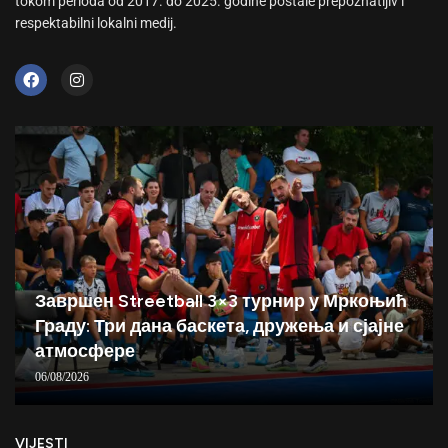
tokom perioda od 2017. do 2025. godine postale prepoznatljiv i
respektabilni lokalni medij.
Завршен Streetball 3×3 турнир у Мркоњић
Граду: Три дана баскета, дружења и сјајне
атмосфере
06/08/2026
VIJESTI