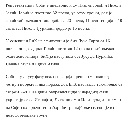
Репрезентацију Србије предводили су Никола Јовић и Никола
Јокић. Јовић је постигао 32 поена, уз осам тројки, док је
Јокић забиљежио трипл-дабл са 20 поена, 11 асистенција и 10
скокова. Никола Ђуришић додао је 16 поена.
У селекцији БиХ најефикаснији је био Лука Гарза са 16
поена, док је Дарко Талић постигао 12 поена и забиљежио
осам асистенција. БиХ је наступила без Јусуфа Нуркића,
Џанана Мусе и Едина Атића.
Србија у другу фазу квалификација преноси учинак од
четири побједе и два пораза, док БиХ наставља такмичење са
скором 2–4. Ове двије репрезентације у наредној фази
укрштају се са Италијом, Литванијом и Исландом, а пласман
на Свјетско првенство избориће три најбоље селекције из
новоформиране групе.