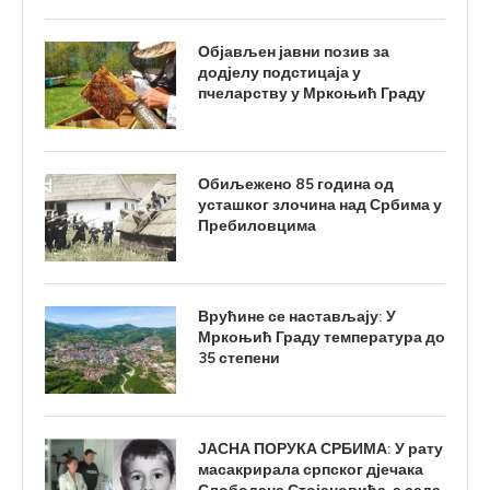
Објављен јавни позив за
додјелу подстицаја у
пчеларству у Мркоњић Граду
Обиљежено 85 година од
усташког злочина над Србима у
Пребиловцима
Врућине се настављају: У
Мркоњић Граду температура до
35 степени
ЈАСНА ПОРУКА СРБИМА: У рату
масакрирала српског дјечака