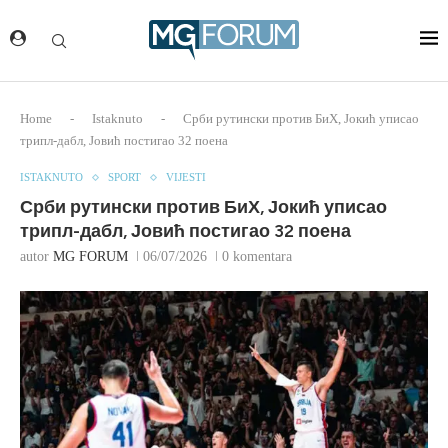
Home
-
Istaknuto
-
Срби рутински против БиХ, Јокић уписао
трипл-дабл, Јовић постигао 32 поена
ISTAKNUTO
SPORT
VIJESTI
Срби рутински против БиХ, Јокић уписао
трипл-дабл, Јовић постигао 32 поена
autor
MG FORUM
06/07/2026
0 komentara