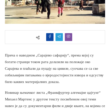
Прича о наводном „Сарајево сафарију“, према којој су
богати странци током рата долазили на положаје око
Сарајева и плаћали да пуцају на цивиле, суочава се са све
озбиљнијим питањима о вјеродостојности извора и одсуству
било каквих материјалних доказа.
Новинар њемачког листа „Франкфуртер алгемајне цајтунг“
Михаел Мартенс у другом тексту посвећеном овој теми
навео је да су документарни филм и двије књиге, на којима се