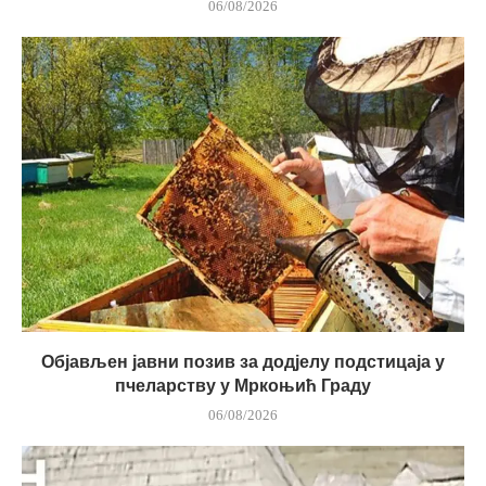
06/08/2026
Објављен јавни позив за додјелу подстицаја у
пчеларству у Мркоњић Граду
06/08/2026