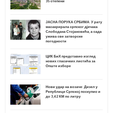
35 степени
ЈАСНА ПОРУКА СРБИМА: У рату
масакрирала српског дјечака
Слободана Стојановића, а сада
ужива све затворске
погодности
ЦИК БиХ представио изглед
нових гласачких листића за
Опште изборе
Нови удар на возаче: Дизел у
Републици Српској поскупио и
до 3,42 КМ по литру