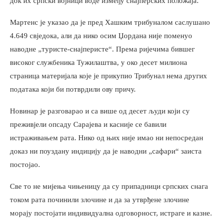
док их српски војници воде између снајперских положаја.
Мартенс је указао да је пред Хашким трибуналом саслушано
4.649 свједока, али да нико осим Џордана није поменуо
наводне „туристе-снајперисте“. Према ријечима бившег
високог службеника Тужилаштва, у око десет милиона
страница материјала које је прикупио Трибунал нема других
података који би потврдили ову причу.
Новинар је разговарао и са више од десет људи који су
преживјели опсаду Сарајева и касније се бавили
истраживањем рата. Нико од њих није имао ни непосредан
доказ ни поуздану индицију да је наводни „сафари“ заиста
постојао.
Све то не мијења чињеницу да су припадници српских снага
током рата починили злочине и да за утврђене злочине
морају постојати индивидуална одговорност, истраге и казне.