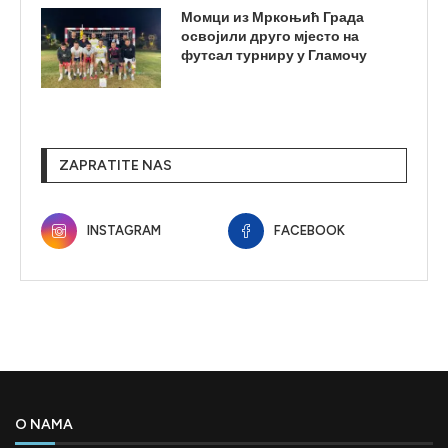
Момци из Мркоњић Града
освојили друго мјесто на
футсал турниру у Гламочу
ZAPRATITE NAS
INSTAGRAM
FACEBOOK
O NAMA