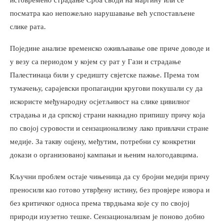
посматра као непожељно нарушавање већ успостављене
слике рата.
Поједине анализе временско оживљавање ове приче доводе и
у везу са периодом у којем су рат у Гази и страдање
Палестинаца били у средишту свјетске пажње. Према том
тумачењу, сарајевски пропагандни кругови покушали су да
искористе међународну осјетљивост на слике цивилног
страдања и да српској страни накнадно припишу причу која
по својој суровости и сензационализму лако привлачи стране
медије. За такву оцјену, међутим, потребни су конкретни
докази о организованој кампањи и њеним налогодавцима.
Кључни проблем остаје чињеница да су бројни медији причу
преносили као готово утврђену истину, без провјере извора и
без критичког односа према тврдњама које су по својој
природи изузетно тешке. Сензационализам је поново добио