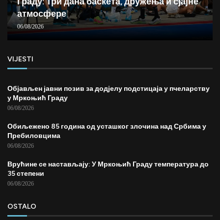
Граду: Три дана баскета, дружења и сјајне
атмосфере
06/08/2026
VIJESTI
Објављен јавни позив за додјелу подстицаја у пчеларству
у Мркоњић Граду
06/08/2026
Обиљежено 85 година од усташког злочина над Србима у
Пребиловцима
06/08/2026
Врућине се настављају: У Мркоњић Граду температура до
35 степени
06/08/2026
OSTALO