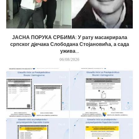
ЈАСНА ПОРУКА СРБИМА: У рату масакрирала
српског дјечака Слободана Стојановића, а сада
ужива...
06/08/2026