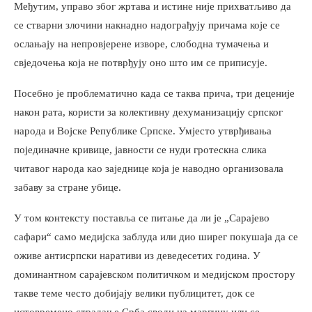
Међутим, управо због жртава и истине није прихватљиво да
се стварни злочини накнадно надограђују причама које се
ослањају на непровјерене изворе, слободна тумачења и
свједочења која не потврђују оно што им се приписује.
Посебно је проблематично када се таква прича, три деценије
након рата, користи за колективну дехуманизацију српског
народа и Војске Републике Српске. Умјесто утврђивања
појединачне кривице, јавности се нуди гротескна слика
читавог народа као заједнице која је наводно организовала
забаву за стране убице.
У том контексту поставља се питање да ли је „Сарајево
сафари“ само медијска заблуда или дио ширег покушаја да се
оживе антисрпски наративи из деведесетих година. У
доминантном сарајевском политичком и медијском простору
такве теме често добијају велики публицитет, док се
истовремено страдање Срба своди на маргину или се