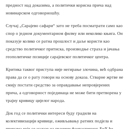
предност над доказима, а политички корисна прича над
новинарском одговорношћу.
Случај „Сарајево сафари“ зато не треба посматрати само као
спор о једном документарном филму или неколико књига. Он
показује колико се ратна прошлост и даље користи као
средство политичког притиска, производње страха и јачања
геополитичке позиције сарајевског политичког центра.
Критика таквог приступа није негирање злочина, већ одбрана
права да се о рату говори на основу доказа. Стварне жртве не
смију постати средство за оправдавање непровјерених
прича, а одговорност појединаца не може бити претворена у
трајну кривицу цијелог народа.
Док год се политички интереси буду градили на
колективизацији кривице, оживљавању ратних подјела и
причама које се налазе на граници фантастичног, БиХ ће