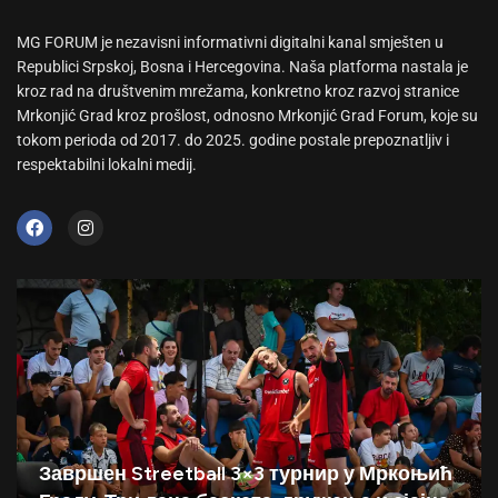
MG FORUM je nezavisni informativni digitalni kanal smješten u
Republici Srpskoj, Bosna i Hercegovina. Naša platforma nastala je
kroz rad na društvenim mrežama, konkretno kroz razvoj stranice
Mrkonjić Grad kroz prošlost, odnosno Mrkonjić Grad Forum, koje su
tokom perioda od 2017. do 2025. godine postale prepoznatljiv i
respektabilni lokalni medij.
Завршен Streetball 3×3 турнир у Мркоњић