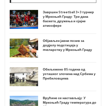
Завршен Streetball 3×3 турнир
у Мркоњић Граду: Три дана
баскета, дружења и сјајне
атмосфере
Објављен јавни позив за
додјелу подстицаја у
пчеларству у Мркоњић Граду
Обиљежено 85 година од
усташког злочина над Србима у
Пребиловцима
Врућине се настављају: У
Мркоњић Граду температура до