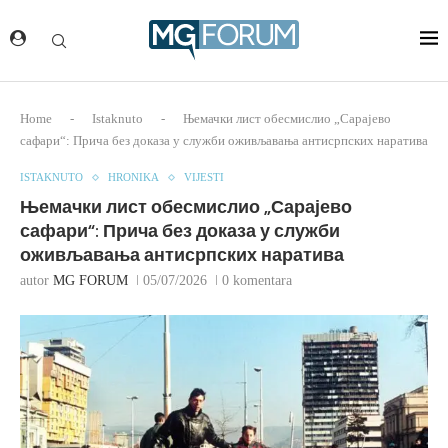
Home
-
Istaknuto
-
Њемачки лист обесмислио „Сарајево
сафари“: Прича без доказа у служби оживљавања антисрпских наратива
ISTAKNUTO
HRONIKA
VIJESTI
Њемачки лист обесмислио „Сарајево
сафари“: Прича без доказа у служби
оживљавања антисрпских наратива
autor
MG FORUM
05/07/2026
0 komentara