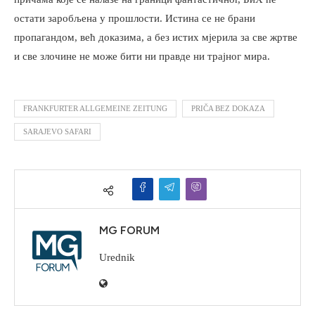
остати заробљена у прошлости. Истина се не брани
пропагандом, већ доказима, а без истих мјерила за све жртве
и све злочине не може бити ни правде ни трајног мира.
FRANKFURTER ALLGEMEINE ZEITUNG
PRIČA BEZ DOKAZA
SARAJEVO SAFARI
MG FORUM
Urednik