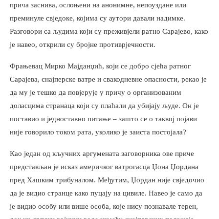
прича заснива, ослоњени на анонимне, непоуздане или
преминуле свједоке, којима су аутори давали надимке.
Разговори са људима који су преживјели ратно Сарајево, како
је навео, открили су бројне противрјечности.
Фрањевац Мирко Мајданџић, који се добро сјећа ратног
Сарајева, снајперске ватре и свакодневне опасности, рекао је
да му је тешко да повјерује у причу о организованим
доласцима странаца који су плаћали да убијају људе. Он је
поставио и једноставно питање – зашто се о таквој појави
није говорило током рата, уколико је заиста постојала?
Као један од кључних аргумената заговорника ове приче
представљан је исказ америчког ватрогасца Џона Џордана
пред Хашким трибуналом. Међутим, Џордан није свједочио
да је видио странце како пуцају на цивиле. Навео је само да
је видио особу или више особа, које нису познавале терен,