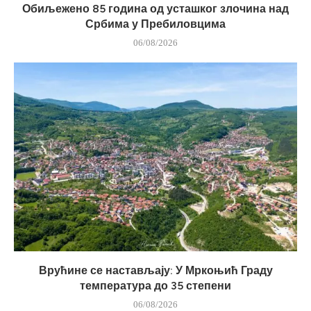
Обиљежено 85 година од усташког злочина над
Србима у Пребиловцима
06/08/2026
Врућине се настављају: У Мркоњић Граду
температура до 35 степени
06/08/2026