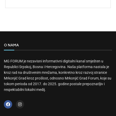
O NAMA
MG FORUM je nezavisni informativni digitalni kanal smješten u
Republici Srpskoj, Bosna i Hercegovina. Naša platforma nastala je
kroz rad na društvenim mrežama, konkretno kroz razvoj stranice
Mrkonjić Grad kroz prošlost, odnosno Mrkonjić Grad Forum, koje su
tokom perioda od 2017. do 2025. godine postale prepoznatljiv i
respektabilni lokalni medij.