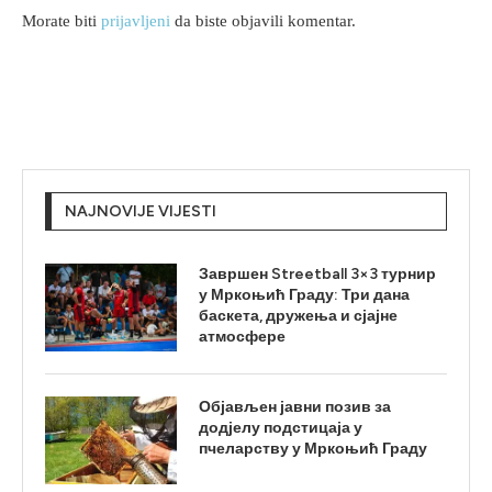
Morate biti
prijavljeni
da biste objavili komentar.
NAJNOVIJE VIJESTI
Завршен Streetball 3×3 турнир
у Мркоњић Граду: Три дана
баскета, дружења и сјајне
атмосфере
Објављен јавни позив за
додјелу подстицаја у
пчеларству у Мркоњић Граду