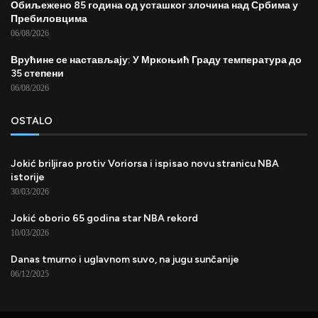
Обиљежено 85 година од усташког злочина над Србима у
Пребиловцима
06/08/2026
Врућине се настављају: У Мркоњић Граду температура до
35 степени
06/08/2026
OSTALO
Jokić briljirao protiv Voriorsa i ispisao novu stranicu NBA
istorije
30/03/2026
Jokić oborio 65 godina star NBA rekord
10/03/2026
Danas tmurno i uglavnom suvo, na jugu sunčanije
06/12/2025