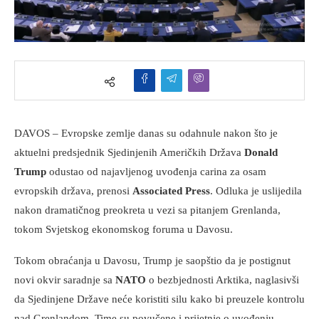
DAVOS – Evropske zemlje danas su odahnule nakon što je
aktuelni predsjednik Sjedinjenih Američkih Država
Donald
Trump
odustao od najavljenog uvođenja carina za osam
evropskih država, prenosi
Associated Press
. Odluka je uslijedila
nakon dramatičnog preokreta u vezi sa pitanjem Grenlanda,
tokom Svjetskog ekonomskog foruma u Davosu.
Tokom obraćanja u Davosu, Trump je saopštio da je postignut
novi okvir saradnje sa
NATO
o bezbjednosti Arktika, naglasivši
da Sjedinjene Države neće koristiti silu kako bi preuzele kontrolu
nad Grenlandom. Time su povučene i prijetnje o uvođenju