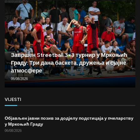
Завршен Streetball 3×3 турнир у Мркоњић
Граду: Три дана баскета, дружења и сјајне
атмосфере
06/08/2026
VIJESTI
Објављен јавни позив за додјелу подстицаја у пчеларству
у Мркоњић Граду
06/08/2026