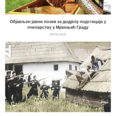
Објављен јавни позив за додјелу подстицаја у
пчеларству у Мркоњић Граду
06/08/2026