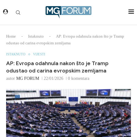
Home
-
Istaknuto
-
AP: Evropa odahnula nakon što je Tramp
odustao od carina evropskim zemljama
ISTAKNUTO
VIJESTI
AP: Evropa odahnula nakon što je Tramp
odustao od carina evropskim zemljama
autor
MG FORUM
22/01/2026
0 komentara