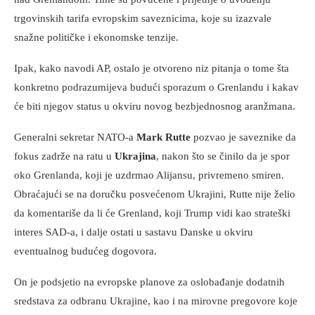
trgovinskih tarifa evropskim saveznicima, koje su izazvale
snažne političke i ekonomske tenzije.
Ipak, kako navodi AP, ostalo je otvoreno niz pitanja o tome šta
konkretno podrazumijeva budući sporazum o Grenlandu i kakav
će biti njegov status u okviru novog bezbjednosnog aranžmana.
Generalni sekretar NATO-a
Mark Rutte
pozvao je saveznike da
fokus zadrže na ratu u
Ukrajina
, nakon što se činilo da je spor
oko Grenlanda, koji je uzdrmao Alijansu, privremeno smiren.
Obraćajući se na doručku posvećenom Ukrajini, Rutte nije želio
da komentariše da li će Grenland, koji Trump vidi kao strateški
interes SAD-a, i dalje ostati u sastavu Danske u okviru
eventualnog budućeg dogovora.
On je podsjetio na evropske planove za oslobađanje dodatnih
sredstava za odbranu Ukrajine, kao i na mirovne pregovore koje