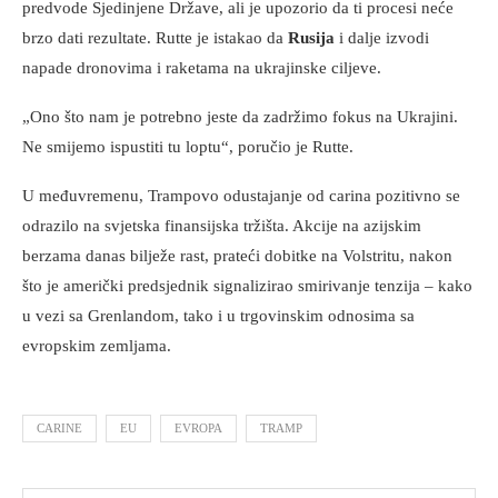
predvode Sjedinjene Države, ali je upozorio da ti procesi neće
brzo dati rezultate. Rutte je istakao da
Rusija
i dalje izvodi
napade dronovima i raketama na ukrajinske ciljeve.
„Ono što nam je potrebno jeste da zadržimo fokus na Ukrajini.
Ne smijemo ispustiti tu loptu“, poručio je Rutte.
U međuvremenu, Trampovo odustajanje od carina pozitivno se
odrazilo na svjetska finansijska tržišta. Akcije na azijskim
berzama danas bilježe rast, prateći dobitke na Volstritu, nakon
što je američki predsjednik signalizirao smirivanje tenzija – kako
u vezi sa Grenlandom, tako i u trgovinskim odnosima sa
evropskim zemljama.
CARINE
EU
EVROPA
TRAMP