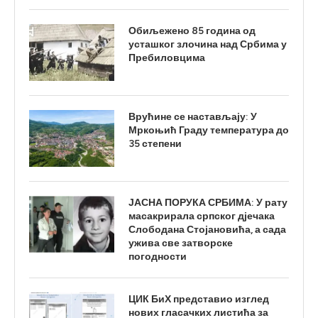
Обиљежено 85 година од
усташког злочина над Србима у
Пребиловцима
Врућине се настављају: У
Мркоњић Граду температура до
35 степени
ЈАСНА ПОРУКА СРБИМА: У рату
масакрирала српског дјечака
Слободана Стојановића, а сада
ужива све затворске
погодности
ЦИК БиХ представио изглед
нових гласачких листића за