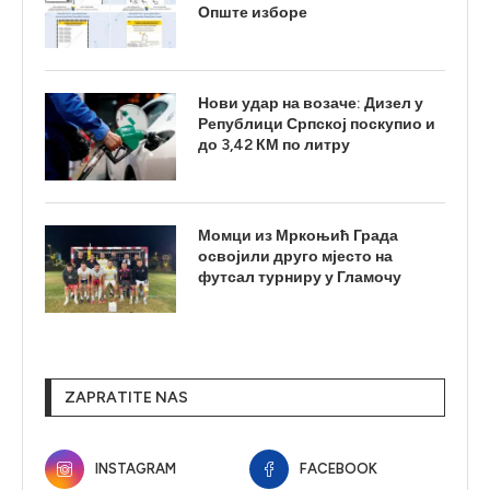
Опште изборе
Нови удар на возаче: Дизел у
Републици Српској поскупио и
до 3,42 КМ по литру
Момци из Мркоњић Града
освојили друго мјесто на
футсал турниру у Гламочу
ZAPRATITE NAS
INSTAGRAM
FACEBOOK