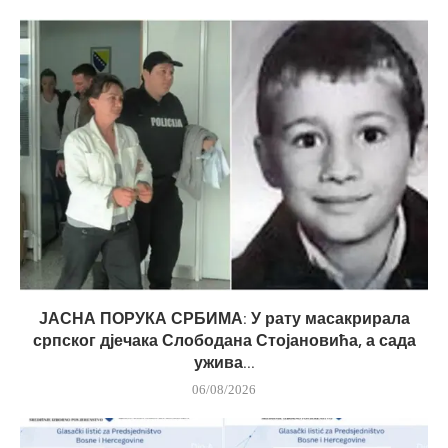
ЈАСНА ПОРУКА СРБИМА: У рату масакрирала
српског дјечака Слободана Стојановића, а сада
ужива...
06/08/2026