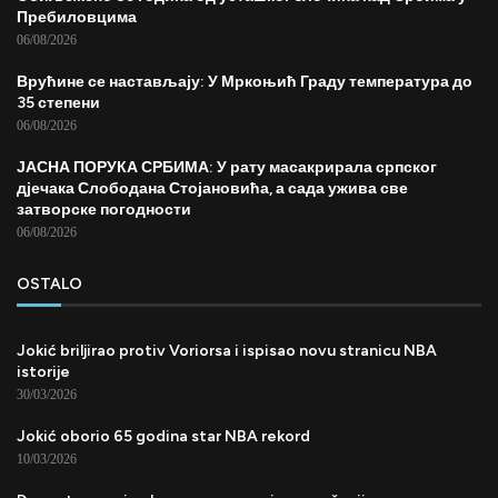
Пребиловцима
06/08/2026
Врућине се настављају: У Мркоњић Граду температура до
35 степени
06/08/2026
ЈАСНА ПОРУКА СРБИМА: У рату масакрирала српског
дјечака Слободана Стојановића, а сада ужива све
затворске погодности
06/08/2026
OSTALO
Jokić briljirao protiv Voriorsa i ispisao novu stranicu NBA
istorije
30/03/2026
Jokić oborio 65 godina star NBA rekord
10/03/2026