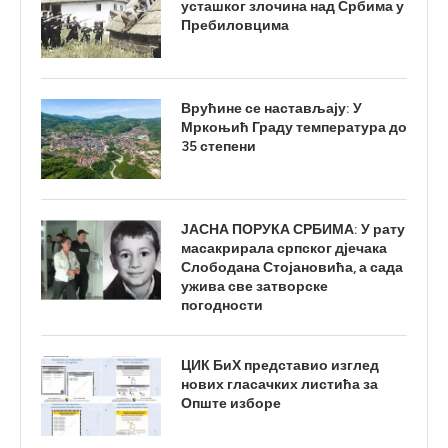
усташког злочина над Србима у
Пребиловцима
Врућине се настављају: У
Мркоњић Граду температура до
35 степени
ЈАСНА ПОРУКА СРБИМА: У рату
масакрирала српског дјечака
Слободана Стојановића, а сада
ужива све затворске
погодности
ЦИК БиХ представио изглед
нових гласачких листића за
Опште изборе