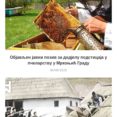
Објављен јавни позив за додјелу подстицаја у
пчеларству у Мркоњић Граду
06/08/2026