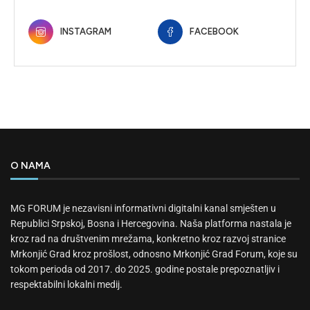
INSTAGRAM
FACEBOOK
O NAMA
MG FORUM je nezavisni informativni digitalni kanal smješten u
Republici Srpskoj, Bosna i Hercegovina. Naša platforma nastala je
kroz rad na društvenim mrežama, konkretno kroz razvoj stranice
Mrkonjić Grad kroz prošlost, odnosno Mrkonjić Grad Forum, koje su
tokom perioda od 2017. do 2025. godine postale prepoznatljiv i
respektabilni lokalni medij.