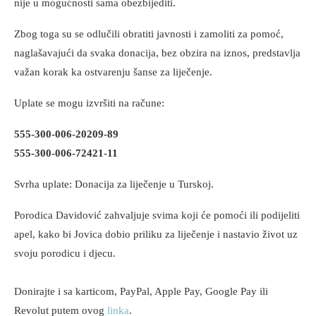
nije u mogućnosti sama obezbijediti.
Zbog toga su se odlučili obratiti javnosti i zamoliti za pomoć,
naglašavajući da svaka donacija, bez obzira na iznos, predstavlja
važan korak ka ostvarenju šanse za liječenje.
Uplate se mogu izvršiti na račune:
555-300-006-20209-89
555-300-006-72421-11
Svrha uplate: Donacija za liječenje u Turskoj.
Porodica Davidović zahvaljuje svima koji će pomoći ili podijeliti
apel, kako bi Jovica dobio priliku za liječenje i nastavio život uz
svoju porodicu i djecu.
Donirajte i sa karticom, PayPal, Apple Pay, Google Pay ili
Revolut putem ovog
linka
.