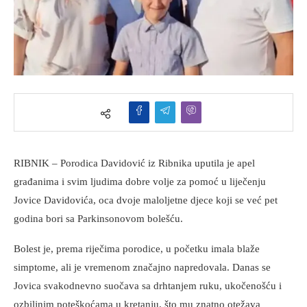
RIBNIK – Porodica Davidović iz Ribnika uputila je apel
građanima i svim ljudima dobre volje za pomoć u liječenju
Jovice Davidovića, oca dvoje maloljetne djece koji se već pet
godina bori sa Parkinsonovom bolešću.
Bolest je, prema riječima porodice, u početku imala blaže
simptome, ali je vremenom značajno napredovala. Danas se
Jovica svakodnevno suočava sa drhtanjem ruku, ukočenošću i
ozbiljnim poteškoćama u kretanju, što mu znatno otežava