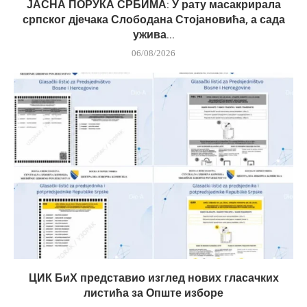
ЈАСНА ПОРУКА СРБИМА: У рату масакрирала
српског дјечака Слободана Стојановића, а сада
ужива...
06/08/2026
ЦИК БиХ представио изглед нових гласачких
листића за Опште изборе