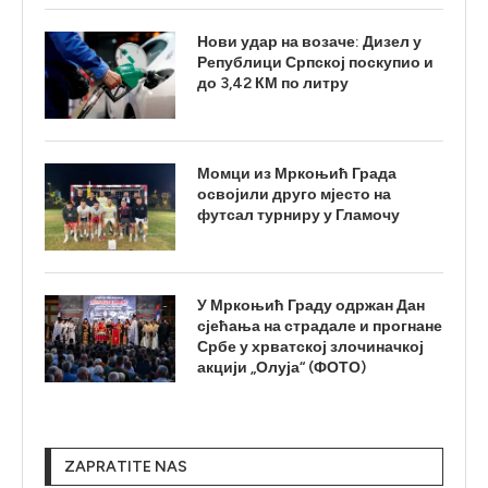
Нови удар на возаче: Дизел у
Републици Српској поскупио и
до 3,42 КМ по литру
Момци из Мркоњић Града
освојили друго мјесто на
футсал турниру у Гламочу
У Мркоњић Граду одржан Дан
сјећања на страдале и прогнане
Србе у хрватској злочиначкој
акцији „Олуја“ (ФОТО)
ZAPRATITE NAS