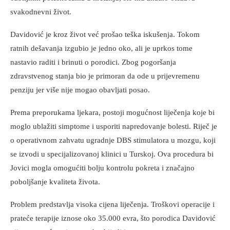
svakodnevni život.
Davidović je kroz život već prošao teška iskušenja. Tokom
ratnih dešavanja izgubio je jedno oko, ali je uprkos tome
nastavio raditi i brinuti o porodici. Zbog pogoršanja
zdravstvenog stanja bio je primoran da ode u prijevremenu
penziju jer više nije mogao obavljati posao.
Prema preporukama ljekara, postoji mogućnost liječenja koje bi
moglo ublažiti simptome i usporiti napredovanje bolesti. Riječ je
o operativnom zahvatu ugradnje DBS stimulatora u mozgu, koji
se izvodi u specijalizovanoj klinici u Turskoj. Ova procedura bi
Jovici mogla omogućiti bolju kontrolu pokreta i značajno
poboljšanje kvaliteta života.
Problem predstavlja visoka cijena liječenja. Troškovi operacije i
prateće terapije iznose oko 35.000 evra, što porodica Davidović