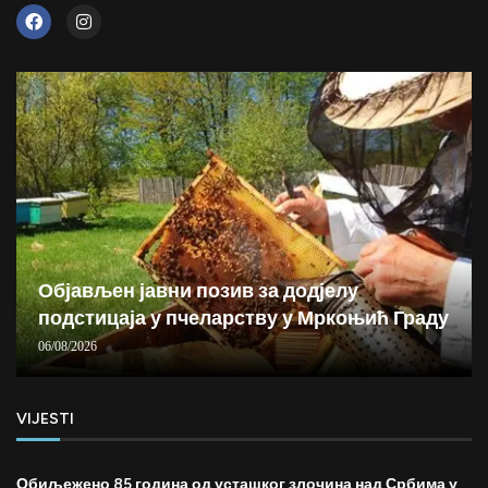
Објављен јавни позив за додјелу
подстицаја у пчеларству у Мркоњић Граду
06/08/2026
VIJESTI
Обиљежено 85 година од усташког злочина над Србима у