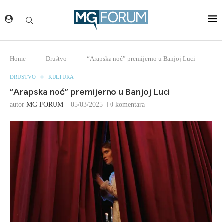
Home
-
Društvo
-
“Arapska noć” premijerno u Banjoj Luci
DRUŠTVO
KULTURA
“Arapska noć” premijerno u Banjoj Luci
autor
MG FORUM
05/03/2025
0 komentara