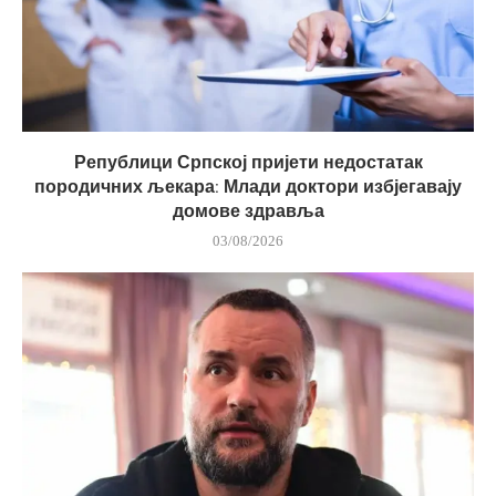
Републици Српској пријети недостатак
породичних љекара: Млади доктори избјегавају
домове здравља
03/08/2026