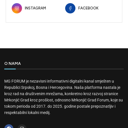
INSTAGRAM
FACEBOOK
O NAMA
MG FORUM je nezavisni informativni digitalni kanal smješten u
Republici Srpskoj, Bosna i Hercegovina. Naša platforma nastala je
kroz rad na društvenim mrežama, konkretno kroz razvoj stranice
Mrkonjić Grad kroz prošlost, odnosno Mrkonjić Grad Forum, koje su
tokom perioda od 2017. do 2025. godine postale prepoznatljiv i
respektabilni lokalni medij.