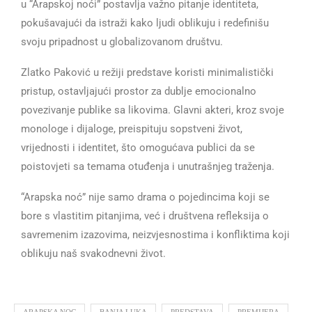
u “Arapskoj noći” postavlja važno pitanje identiteta,
pokušavajući da istraži kako ljudi oblikuju i redefinišu
svoju pripadnost u globalizovanom društvu.
Zlatko Paković u režiji predstave koristi minimalistički
pristup, ostavljajući prostor za dublje emocionalno
povezivanje publike sa likovima. Glavni akteri, kroz svoje
monologe i dijaloge, preispituju sopstveni život,
vrijednosti i identitet, što omogućava publici da se
poistovjeti sa temama otuđenja i unutrašnjeg traženja.
“Arapska noć” nije samo drama o pojedincima koji se
bore s vlastitim pitanjima, već i društvena refleksija o
savremenim izazovima, neizvjesnostima i konfliktima koji
oblikuju naš svakodnevni život.
ARAPSKA NOC
BANJA LUKA
PREDSTAVA
PREMIJERA