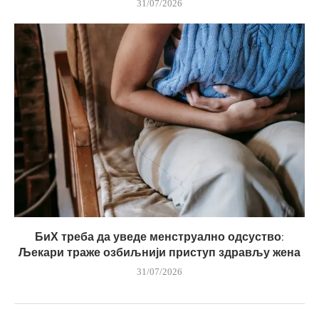
31/07/2026
БиХ треба да уведе менструално одсуство:
Љекари траже озбиљнији приступ здрављу жена
31/07/2026