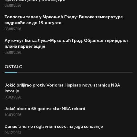
08/08/2026
Топлотни талас у Мркоњић Граду: Високе температуре
задржаће се до 18. августа
08/08/2026
Ауто-пут Бања Лука–Мркоњић Град: Објављен приједлог
плана парцелације
08/08/2026
OSTALO
Jokić briljirao protiv Voriorsa i ispisao novu stranicu NBA
istorije
30/03/2026
Jokić oborio 65 godina star NBA rekord
10/03/2026
Danas tmurno i uglavnom suvo, na jugu sunčanije
06/12/2025