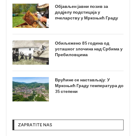
Објављен јавни позив за
додјелу подстицаја у
пчеларству у Мркоњић Граду
Обиљежено 85 година од
усташког злочина над Србима у
Пребиловцима
Врућине се настављају: У
Мркоњић Граду температура до
35 степени
ZAPRATITE NAS