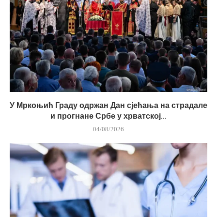
У Мркоњић Граду одржан Дан сјећања на страдале
и прогнане Србе у хрватској...
04/08/2026