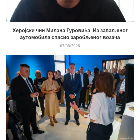
Херојски чин Милана Гуровића: Из запаљеног
аутомобила спасио заробљеног возача
03/08/2026