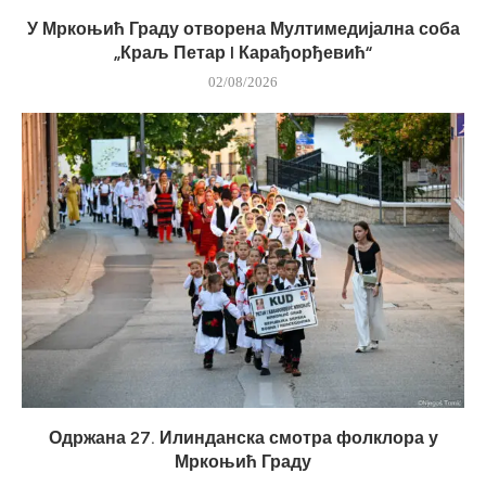
У Мркоњић Граду отворена Мултимедијална соба
„Краљ Петар I Карађорђевић“
02/08/2026
Одржана 27. Илинданска смотра фолклора у
Мркоњић Граду