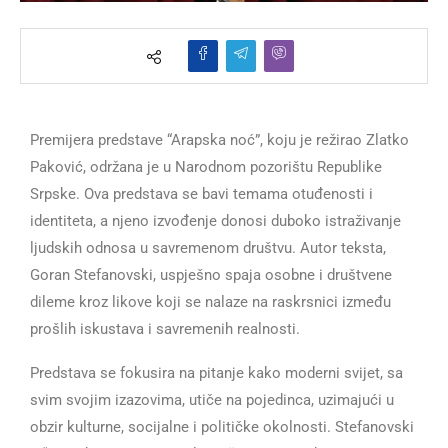
Premijera predstave “Arapska noć”, koju je režirao Zlatko
Paković, održana je u Narodnom pozorištu Republike
Srpske. Ova predstava se bavi temama otuđenosti i
identiteta, a njeno izvođenje donosi duboko istraživanje
ljudskih odnosa u savremenom društvu. Autor teksta,
Goran Stefanovski, uspješno spaja osobne i društvene
dileme kroz likove koji se nalaze na raskrsnici između
prošlih iskustava i savremenih realnosti.
Predstava se fokusira na pitanje kako moderni svijet, sa
svim svojim izazovima, utiče na pojedinca, uzimajući u
obzir kulturne, socijalne i političke okolnosti. Stefanovski