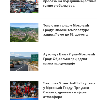
прелаза, на појединим мјестима
гужве у оба смјера
Топлотни талас у Мркоњић
Граду: Високе температуре
задржаће се до 18. августа
Ауто-пут Бања Лука–Мркоњић
Град: Објављен приједлог
плана парцелације
Завршен Streetball 3×3 турнир
у Мркоњић Граду: Три дана
баскета, дружења и сјајне
атмосфере