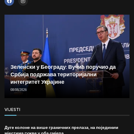
Зеленски у Београду: Вучић поручио да
Србија подржава територијални
интегритет Украјине
08/08/2026
VIJESTI
Дуге колоне на више граничних прелаза, на појединим
мјестима гужве у оба смјера