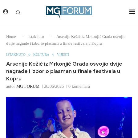
Home
-
Istaknuto
-
Arsenije Kežić iz Mrkonjić Grada osvojio
dvije nagrade i izborio plasman u finale festivala u Kopru
ISTAKNUTO
KULTURA
VIJESTI
Arsenije Kežić iz Mrkonjić Grada osvojio dvije
nagrade i izborio plasman u finale festivala u
Kopru
autor
MG FORUM
28/06/2026
0 komentara