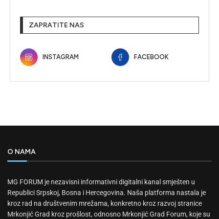
ZAPRATITE NAS
INSTAGRAM
FACEBOOK
O NAMA
MG FORUM je nezavisni informativni digitalni kanal smješten u
Republici Srpskoj, Bosna i Hercegovina. Naša platforma nastala je
kroz rad na društvenim mrežama, konkretno kroz razvoj stranice
Mrkonjić Grad kroz prošlost, odnosno Mrkonjić Grad Forum, koje su