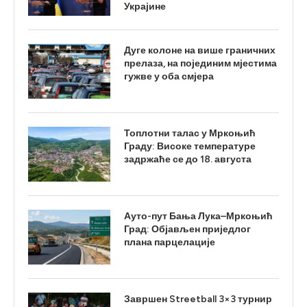
Украјине
Дуге колоне на више граничних
прелаза, на појединим мјестима
гужве у оба смјера
Топлотни талас у Мркоњић
Граду: Високе температуре
задржаће се до 18. августа
Ауто-пут Бања Лука–Мркоњић
Град: Објављен приједлог
плана парцелације
Завршен Streetball 3×3 турнир