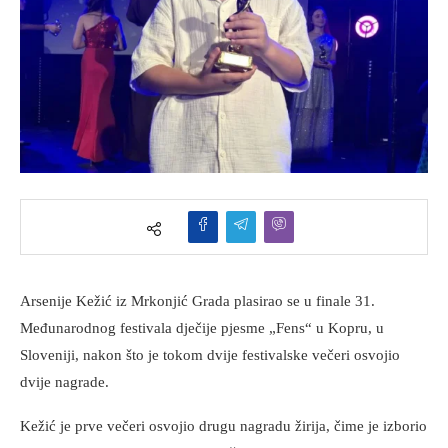
Arsenije Kežić iz Mrkonjić Grada plasirao se u finale 31.
Međunarodnog festivala dječije pjesme „Fens“ u Kopru, u
Sloveniji, nakon što je tokom dvije festivalske večeri osvojio
dvije nagrade.
Kežić je prve večeri osvojio drugu nagradu žirija, čime je izborio