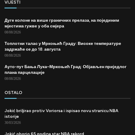
VIJESTI
Дуге колоне на више граничних прелаза, на појединим
мјестима гужве у оба смјера
08/08/2026
Топлотни талас у Мркоњић Граду: Високе температуре
задржаће се до 18. августа
08/08/2026
Ауто-пут Бања Лука–Мркоњић Град: Објављен приједлог
плана парцелације
08/08/2026
OSTALO
Jokić briljirao protiv Voriorsa i ispisao novu stranicu NBA
istorije
30/03/2026
Jokić oborio 65 godina star NBA rekord