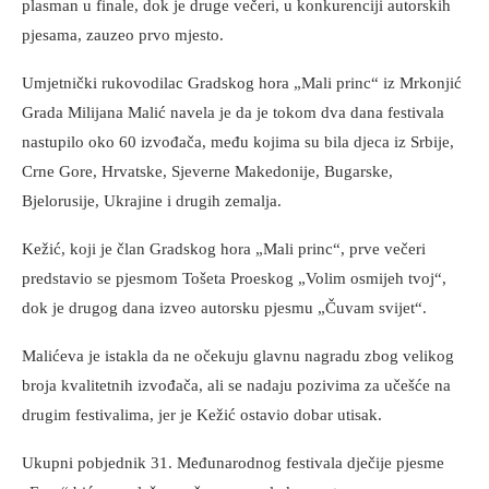
plasman u finale, dok je druge večeri, u konkurenciji autorskih
pjesama, zauzeo prvo mjesto.
Umjetnički rukovodilac Gradskog hora „Mali princ“ iz Mrkonjić
Grada Milijana Malić navela je da je tokom dva dana festivala
nastupilo oko 60 izvođača, među kojima su bila djeca iz Srbije,
Crne Gore, Hrvatske, Sjeverne Makedonije, Bugarske,
Bjelorusije, Ukrajine i drugih zemalja.
Kežić, koji je član Gradskog hora „Mali princ“, prve večeri
predstavio se pjesmom Tošeta Proeskog „Volim osmijeh tvoj“,
dok je drugog dana izveo autorsku pjesmu „Čuvam svijet“.
Malićeva je istakla da ne očekuju glavnu nagradu zbog velikog
broja kvalitetnih izvođača, ali se nadaju pozivima za učešće na
drugim festivalima, jer je Kežić ostavio dobar utisak.
Ukupni pobjednik 31. Međunarodnog festivala dječije pjesme