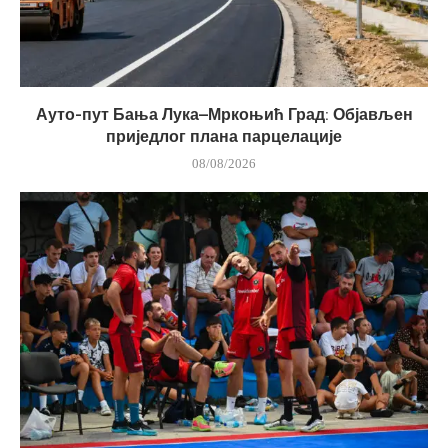
Ауто-пут Бања Лука–Мркоњић Град: Објављен
приједлог плана парцелације
08/08/2026