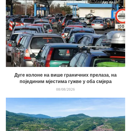
Дуге колоне на више граничних прелаза, на
појединим мјестима гужве у оба смјера
08/08/2026