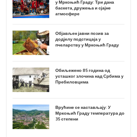
у Мркоњић Граду: Три дана
баскета, дружења и сјајне
атмосфере
Објављен јавни позив за
додјелу подстицаја у
пчеларству у Мркоњић Граду
Обиљежено 85 година од
усташког злочина над Србима у
Пребиловцима
Врућине се настављају: У
Мркоњић Граду температура до
35 степени