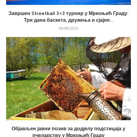
Завршен Streetball 3×3 турнир у Мркоњић Граду:
Три дана баскета, дружења и сјајне...
06/08/2026
Објављен јавни позив за додјелу подстицаја у
пчеларству у Мркоњић Граду