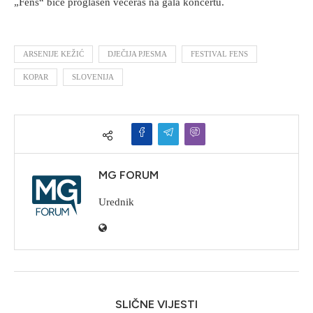
„Fens“ biće proglašen večeras na gala koncertu.
ARSENIJE KEŽIĆ
DJEČIJA PJESMA
FESTIVAL FENS
KOPAR
SLOVENIJA
MG FORUM
Urednik
SLIČNE VIJESTI