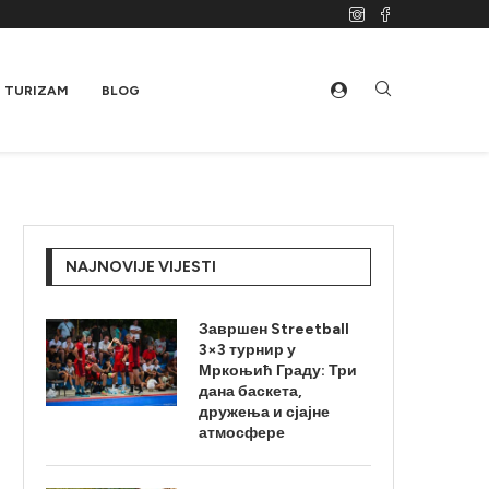
TURIZAM
BLOG
NAJNOVIJE VIJESTI
Завршен Streetball
3×3 турнир у
Мркоњић Граду: Три
дана баскета,
дружења и сјајне
атмосфере