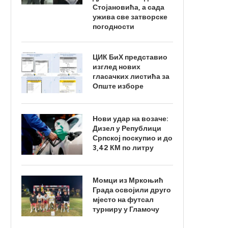
Стојановића, а сада
ужива све затворске
погодности
ЦИК БиХ представио
изглед нових
гласачких листића за
Опште изборе
Нови удар на возаче:
Дизел у Републици
Српској поскупио и до
3,42 КМ по литру
Момци из Мркоњић
Града освојили друго
мјесто на футсал
турниру у Гламочу