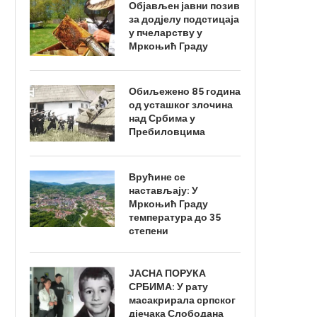
Објављен јавни позив
за додјелу подстицаја
у пчеларству у
Мркоњић Граду
Обиљежено 85 година
од усташког злочина
над Србима у
Пребиловцима
Врућине се
настављају: У
Мркоњић Граду
температура до 35
степени
ЈАСНА ПОРУКА
СРБИМА: У рату
масакрирала српског
дјечака Слободана