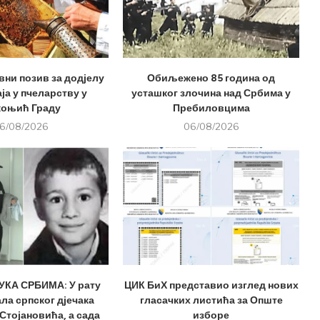
вни позив за додјелу
Обиљежено 85 година од
ја у пчеларству у
усташког злочина над Србима у
оњић Граду
Пребиловцима
6/08/2026
06/08/2026
КА СРБИМА: У рату
ЦИК БиХ представио изглед нових
ла српског дјечака
гласачких листића за Опште
Стојановића, а сада
изборе