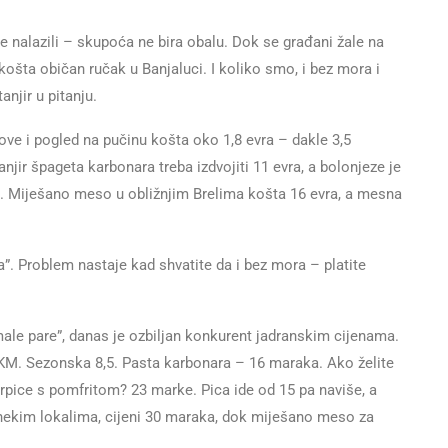
e nalazili – skupoća ne bira obalu. Dok se građani žale na
košta običan ručak u Banjaluci. I koliko smo, i bez mora i
anjir u pitanju.
rove i pogled na pučinu košta oko 1,8 evra – dakle 3,5
jir špageta karbonara treba izdvojiti 11 evra, a bolonjeze je
9,5. Miješano meso u obližnjim Brelima košta 16 evra, a mesna
tva”. Problem nastaje kad shvatite da i bez mora – platite
le pare”, danas je ozbiljan konkurent jadranskim cijenama.
 KM. Sezonska 8,5. Pasta karbonara – 16 maraka. Ako želite
krpice s pomfritom? 23 marke. Pica ide od 15 pa naviše, a
 nekim lokalima, cijeni 30 maraka, dok miješano meso za