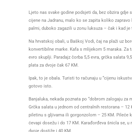
Ljeto nas svake godine podsjeti da, bez obzira gdje s
cijene na Jadranu, malo ko se zapita koliko zapravo 
palmi, duboko zagazili u zonu luksuza – čak i kad je t
Na hrvatskoj obali, u Baškoj Vodi, čaj na plaži uz bo
konvertibilne marke. Kafa s mlijekom 5 maraka. Za tan
evro skuplji. Paradajz čorba 5,5 evra, grčka salata 
plata za dvoje čak 67 KM.
Ipak, to je obala. Turisti to računaju u “cijenu iskus
gotovo isto.
Banjaluka, nekada poznata po “dobrom zalogaju za ma
Grčka salata u jednom od centralnih restorana – 12
piletinu s gljivama ili gorgonzolom – 25 KM. Pileće 
ćevapi dosežu i do 17 KM. Karađorđeva šnicla se, u
dvoje dostiže i 40 KM.