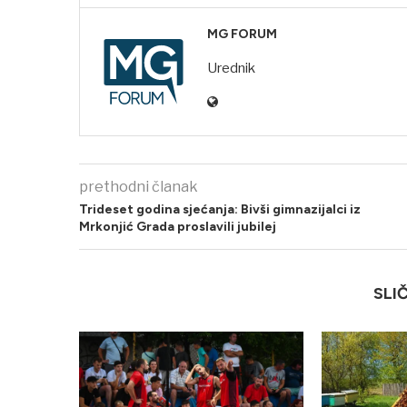
MG FORUM
Urednik
prethodni članak
Trideset godina sjećanja: Bivši gimnazijalci iz
Mrkonjić Grada proslavili jubilej
SLI