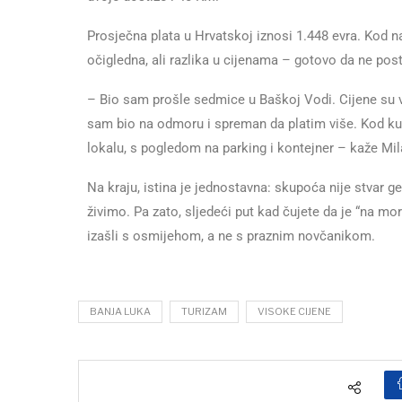
Prosječna plata u Hrvatskoj iznosi 1.448 evra. Kod 
očigledna, ali razlika u cijenama – gotovo da ne post
– Bio sam prošle sedmice u Baškoj Vodi. Cijene su vi
sam bio na odmoru i spreman da platim više. Kod kuće
lokalu, s pogledom na parking i kontejner – kaže Mila
Na kraju, istina je jednostavna: skupoća nije stvar g
živimo. Pa zato, sljedeći put kad čujete da je “na moru
izašli s osmijehom, a ne s praznim novčanikom.
BANJA LUKA
TURIZAM
VISOKE CIJENE