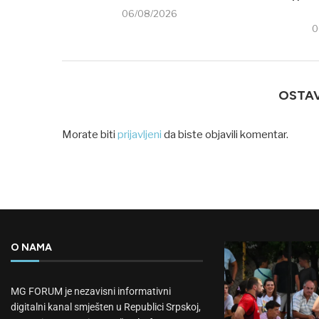
06/08/2026
0
OSTA
Morate biti
prijavljeni
da biste objavili komentar.
O NAMA
MG FORUM je nezavisni informativni
digitalni kanal smješten u Republici Srpskoj,