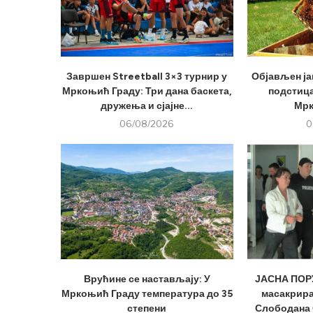
Завршен Streetball 3×3 турнир у
Објављен ја
Мркоњић Граду: Три дана баскета,
подстица
дружења и сјајне...
Мрк
06/08/2026
0
Врућине се настављају: У
ЈАСНА ПОРУ
Мркоњић Граду температура до 35
масакрира
степени
Слободана 