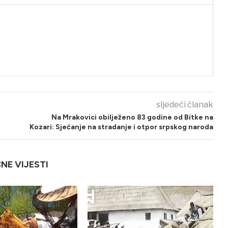
sljedeći članak
Na Mrakovici obilježeno 83 godine od Bitke na
Kozari: Sjećanje na stradanje i otpor srpskog naroda
ČNE VIJESTI