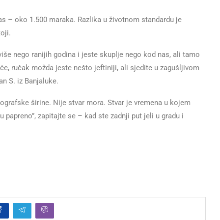
nas – oko 1.500 maraka. Razlika u životnom standardu je
oji.
še nego ranijih godina i jeste skuplje nego kod nas, ali tamo
, ručak možda jeste nešto jeftiniji, ali sjedite u zagušljivom
n S. iz Banjaluke.
eografske širine. Nije stvar mora. Stvar je vremena u kojem
 papreno”, zapitajte se – kad ste zadnji put jeli u gradu i