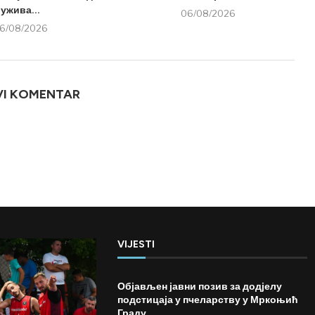
ужива...
06/08/2026
6/08/2026
VI KOMENTAR
VIJESTI
Објављен јавни позив за додјелу
подстицаја у пчеларству у Мркоњић
Граду