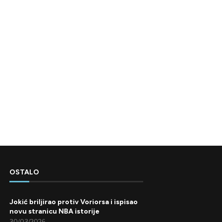
OSTALO
Jokić briljirao protiv Voriorsa i ispisao
novu stranicu NBA istorije
30/03/2026