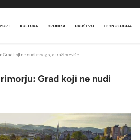
PORT
KULTURA
HRONIKA
DRUŠTVO
TEHNOLOGIJA
: Grad koji ne nudi mnogo, a traži previše
rimorju: Grad koji ne nudi