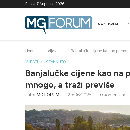
Petak, 7 Augusta, 2026
NASLOVNA
S
Home
-
Vijesti
-
Banjalučke cijene kao na primorju
VIJESTI
ISTAKNUTO
Banjalučke cijene kao na p
mnogo, a traži previše
autor
MG FORUM
29/06/2025
0 komentara