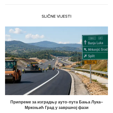
SLIČNE VIJESTI
Припреме за изградњу ауто-пута Бања Лука–
Мркоњић Град у завршној фази