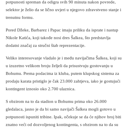
potpunosti spreman da odigra svih 90 minuta nakon povrede,
selektor je želio da se lično uvjeri u njegovo zdravstveno stanje i
trenutnu formu.
Pored Džeke, Barbarez i Papac imaju priliku da isprate i nastup
Nikole Katića, koji takođe nosi dres Šalkea, što predstavlja
dodatni značaj za stručni štab reprezentacije.
Veliko interesovanje vladalo je i među navijačima Šalkea, koji su
u izuzetno velikom broju željeli da prisustvuju gostovanju u
Bohumu. Prema podacima iz kluba, putem klupskog sistema za
prodaju karata pristiglo je čak 23.000 zahtjeva, iako je gostujući
kontingent iznosio oko 2.700 ulaznica.
S obzirom na to da stadion u Bohumu prima oko 26.000
gledalaca, jasno je da bi samo navijači Šalkea mogli gotovo u
potpunosti ispuniti tribine. Ipak, očekuje se da će njihov broj biti
znatno veći od dozvoljenog kontingenta, s obzirom na to da su