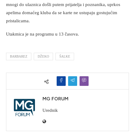
mnogi do ulaznica došli putem prijatelja i poznanika, uprkos
apelima domaćeg kluba da se karte ne ustupaju gostujućim
pristalicama.
Utakmica je na programu u 13 časova.
BARBAREZ
DŽEKO
ŠALKE
MG FORUM
Urednik