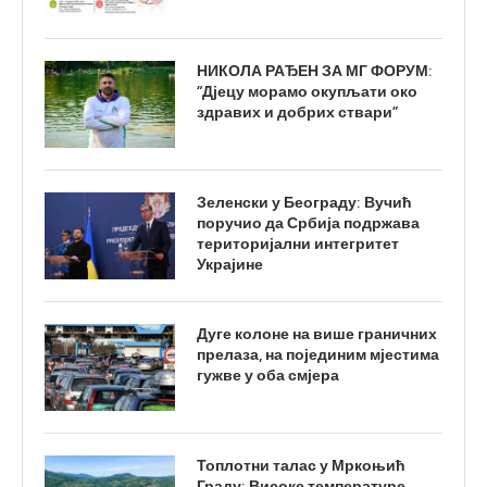
НИКОЛА РАЂЕН ЗА МГ ФОРУМ:
“Дјецу морамо окупљати око
здравих и добрих ствари”
Зеленски у Београду: Вучић
поручио да Србија подржава
територијални интегритет
Украјине
Дуге колоне на више граничних
прелаза, на појединим мјестима
гужве у оба смјера
Топлотни талас у Мркоњић
Граду: Високе температуре