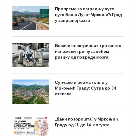
Припреме за изградњу ауто-
пута Бања Лука–Мркоњић Град
у завршној фази
Возачи електричних тротинета
изложени три пута већем
ризику од повреде мозга
Сунчано и веома топло у
Мркоњић Граду: Сутра до 34
степена
„Дани позоришта“ у Мркоњић
Граду од 11. до 14. августа