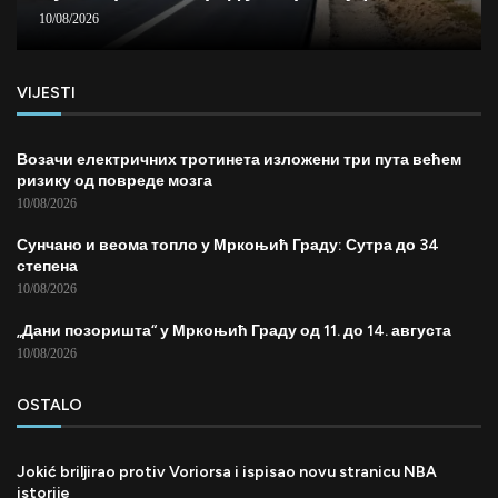
10/08/2026
VIJESTI
Возачи електричних тротинета изложени три пута већем
ризику од повреде мозга
10/08/2026
Сунчано и веома топло у Мркоњић Граду: Сутра до 34
степена
10/08/2026
„Дани позоришта“ у Мркоњић Граду од 11. до 14. августа
10/08/2026
OSTALO
Jokić briljirao protiv Voriorsa i ispisao novu stranicu NBA
istorije