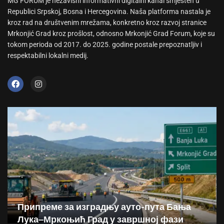
MG FORUM je nezavisni informativni digitalni kanal smješten u
Republici Srpskoj, Bosna i Hercegovina. Naša platforma nastala je
kroz rad na društvenim mrežama, konkretno kroz razvoj stranice
Mrkonjić Grad kroz prošlost, odnosno Mrkonjić Grad Forum, koje su
tokom perioda od 2017. do 2025. godine postale prepoznatljiv i
respektabilni lokalni medij.
Припреме за изградњу ауто-пута Бања
Лука–Мркоњић Град у завршној фази