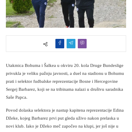
Utakmica Bohuma i Šalkea u okviru 20. kola Druge Bundeslige
privukla je veliku pažnju javnosti, a duel na stadionu u Bohumu
prati i selektor fudbalske reprezentacije Bosne i Hercegovine
Sergej Barbarez, koji se na tribinama nalazi u društvu saradnika
Saše Papca.
Povod dolaska selektora je nastup kapitena reprezentacije Edina
Džeke, kojeg Barbarez prvi put gleda uživo nakon prelaska u
novi klub. Iako je Džeko meč započeo na klupi, jer još nije u