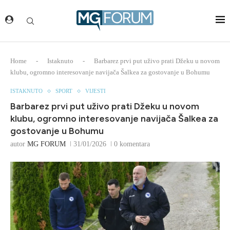
Home
-
Istaknuto
-
Barbarez prvi put uživo prati Džeku u novom
klubu, ogromno interesovanje navijača Šalkea za gostovanje u Bohumu
ISTAKNUTO
SPORT
VIJESTI
Barbarez prvi put uživo prati Džeku u novom
klubu, ogromno interesovanje navijača Šalkea za
gostovanje u Bohumu
autor
MG FORUM
31/01/2026
0 komentara