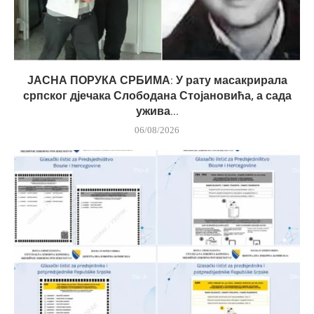
ЈАСНА ПОРУКА СРБИМА: У рату масакрирала
српског дјечака Слободана Стојановића, а сада
ужива...
06/08/2026