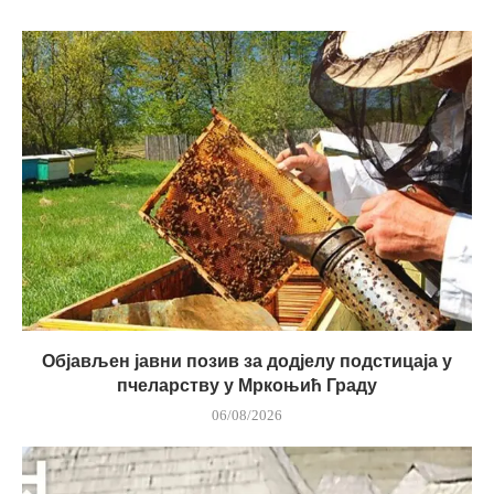
Објављен јавни позив за додјелу подстицаја у
пчеларству у Мркоњић Граду
06/08/2026