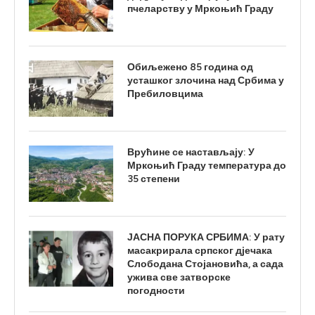
пчеларству у Мркоњић Граду
Обиљежено 85 година од
усташког злочина над Србима у
Пребиловцима
Врућине се настављају: У
Мркоњић Граду температура до
35 степени
ЈАСНА ПОРУКА СРБИМА: У рату
масакрирала српског дјечака
Слободана Стојановића, а сада
ужива све затворске
погодности