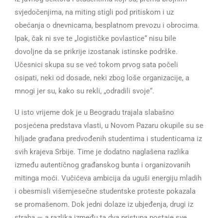
svjedočenjima, na miting stigli pod pritiskom i uz
obećanja o dnevnicama, besplatnom prevozu i obrocima.
Ipak, čak ni sve te „logističke povlastice“ nisu bile
dovoljne da se prikrije izostanak istinske podrške.
Učesnici skupa su se već tokom prvog sata počeli
osipati, neki od dosade, neki zbog loše organizacije, a
mnogi jer su, kako su rekli, „odradili svoje“.
U isto vrijeme dok je u Beogradu trajala slabašno
posjećena predstava vlasti, u Novom Pazaru okupile su se
hiljade građana predvođenih studentima i studenticama iz
svih krajeva Srbije. Time je dodatno naglašena razlika
između autentičnog građanskog bunta i organizovanih
mitinga moći. Vučićeva ambicija da uguši energiju mladih
i obesmisli višemjesečne studentske proteste pokazala
se promašenom. Dok jedni dolaze iz ubjeđenja, drugi iz
straha — a razlika između ta dva pristupa postaje sve