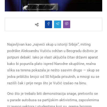
Najavljivan kao „najveći skup u istoriji Srbije“, miting
podrške Aleksandru Vučiću održan u Beogradu doživio je
potpuni debakl. Iako je vlast uključila čitav državni aparat
kako bi popunila plato ispred Narodne skupštine, realna
slika sa terena pokazala je nešto sasvim drugo — skup se
jedva približio brojci od 50 hiljada prisutnih, a mnogi su se
razišli čak i prije nego što je Vučić izašao na binu.
Ono što je trebalo biti demonstracija snage, pretvorilo se
u parade autobusa sa partijskim aktivistima, zaposlenima
iz javnog sektora i studentima koji su, prema brojnim