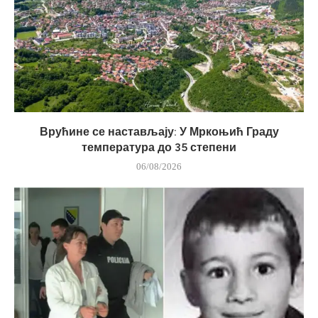
Врућине се настављају: У Мркоњић Граду
температура до 35 степени
06/08/2026