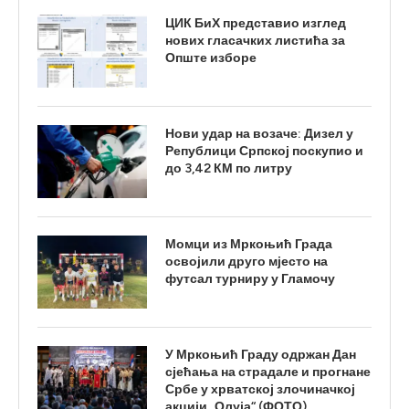
ЦИК БиХ представио изглед
нових гласачких листића за
Опште изборе
Нови удар на возаче: Дизел у
Републици Српској поскупио и
до 3,42 КМ по литру
Момци из Мркоњић Града
освојили друго мјесто на
футсал турниру у Гламочу
У Мркоњић Граду одржан Дан
сјећања на страдале и прогнане
Србе у хрватској злочиначкој
акцији „Олуја“ (ФОТО)