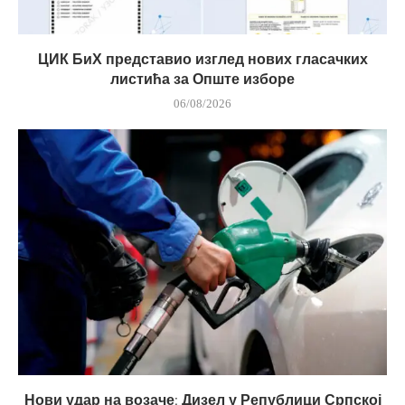
ЦИК БиХ представио изглед нових гласачких
листића за Опште изборе
06/08/2026
Нови удар на возаче: Дизел у Републици Српској