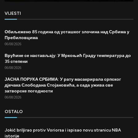
VIJESTI
Обиљежено 85 година од усташког злочина над Србима у
Пребиловцима
06/08/2026
Врућине се настављају: У Мркоњић Граду температура до
35 степени
06/08/2026
ЈАСНА ПОРУКА СРБИМА: У рату масакрирала српског
дјечака Слободана Стојановића, а сада ужива све
затворске погодности
06/08/2026
OSTALO
Jokić briljirao protiv Voriorsa i ispisao novu stranicu NBA
istorije