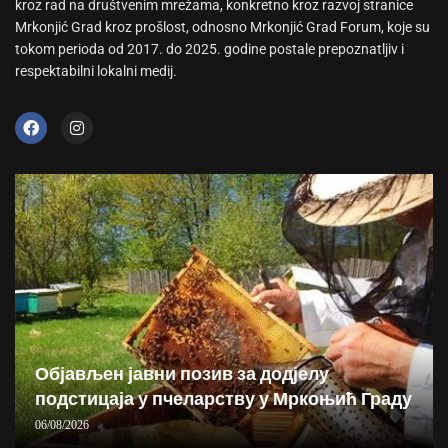
kroz rad na društvenim mrežama, konkretno kroz razvoj stranice
Mrkonjić Grad kroz prošlost, odnosno Mrkonjić Grad Forum, koje su
tokom perioda od 2017. do 2025. godine postale prepoznatljiv i
respektabilni lokalni medij.
Објављен јавни позив за додјелу
подстицаја у пчеларству у Мркоњић Граду
06/08/2026