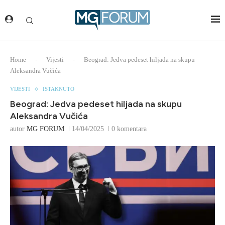
Home
-
Vijesti
-
Beograd: Jedva pedeset hiljada na skupu
Aleksandra Vučića
VIJESTI
ISTAKNUTO
Beograd: Jedva pedeset hiljada na skupu
Aleksandra Vučića
autor
MG FORUM
14/04/2025
0 komentara