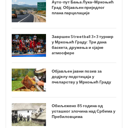
Ауто-пут Бања Лука–Мркоњић
Град: Објављен приједлог
плана парцелације
Завршен Streetball 3×3 турнир
у Мркоњић Граду: Три дана
баскета, дружења и сјајне
атмосфере
Објављен јавни позив за
додјелу подстицаја у
пчеларству у Мркоњић Граду
Обиљежено 85 година од
усташког злочина над Србима у
Пребиловцима