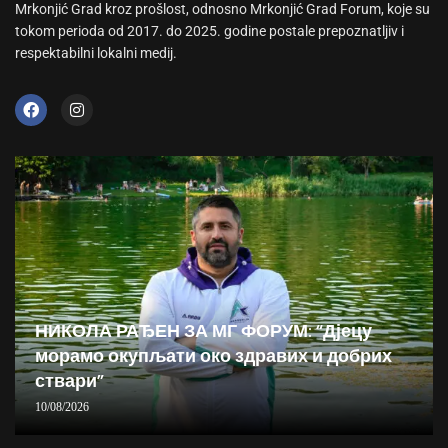
Mrkonjić Grad kroz prošlost, odnosno Mrkonjić Grad Forum, koje su
tokom perioda od 2017. do 2025. godine postale prepoznatljiv i
respektabilni lokalni medij.
НИКОЛА РАЂЕН ЗА МГ ФОРУМ: “Дјецу
морамо окупљати око здравих и добрих
ствари”
10/08/2026