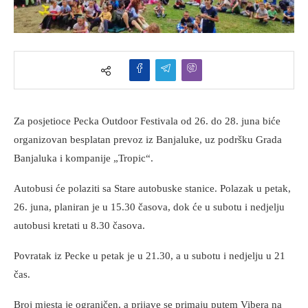
Za posjetioce Pecka Outdoor Festivala od 26. do 28. juna biće
organizovan besplatan prevoz iz Banjaluke, uz podršku Grada
Banjaluka i kompanije „Tropic“.
Autobusi će polaziti sa Stare autobuske stanice. Polazak u petak,
26. juna, planiran je u 15.30 časova, dok će u subotu i nedjelju
autobusi kretati u 8.30 časova.
Povratak iz Pecke u petak je u 21.30, a u subotu i nedjelju u 21
čas.
Broj mjesta je ograničen, a prijave se primaju putem Vibera na