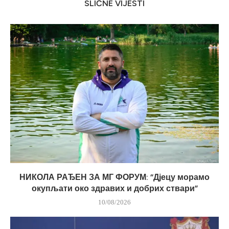
SLIČNE VIJESTI
НИКОЛА РАЂЕН ЗА МГ ФОРУМ: “Дјецу морамо
окупљати око здравих и добрих ствари”
10/08/2026