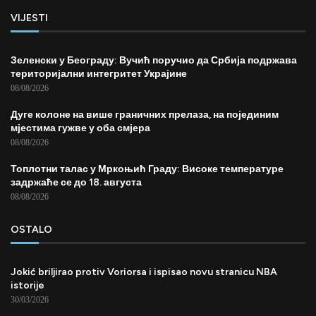
VIJESTI
Зеленски у Београду: Вучић поручио да Србија подржава
територијални интегритет Украјине
08/08/2026
Дуге колоне на више граничних прелаза, на појединим
мјестима гужве у оба смјера
08/08/2026
Топлотни талас у Мркоњић Граду: Високе температуре
задржаће се до 18. августа
08/08/2026
OSTALO
Jokić briljirao protiv Voriorsa i ispisao novu stranicu NBA
istorije
30/03/2026