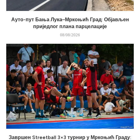
Ауто-пут Бања Лука–Мркоњић Град: Објављен
приједлог плана парцелације
08/08/2026
Завршен Streetball 3×3 турнир у Мркоњић Граду: