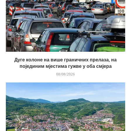
Дуге колоне на више граничних прелаза, на
појединим мјестима гужве у оба смјера
08/08/2026