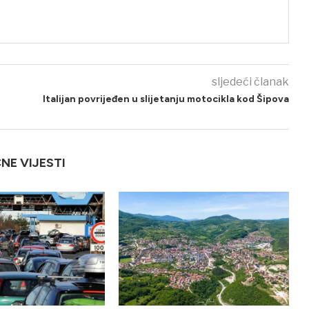
sljedeći članak
Italijan povrijeđen u slijetanju motocikla kod Šipova
ČNE VIJESTI