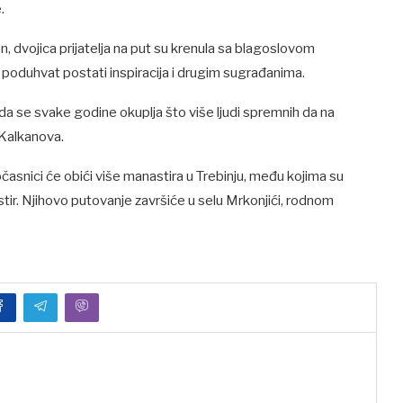
.
, dvojica prijatelja na put su krenula sa blagoslovom
 poduhvat postati inspiracija i drugim sugrađanima.
 da se svake godine okuplja što više ljudi spremnih da na
 Kalkanova.
asnici će obići više manastira u Trebinju, među kojima su
r. Njihovo putovanje završiće u selu Mrkonjići, rodnom