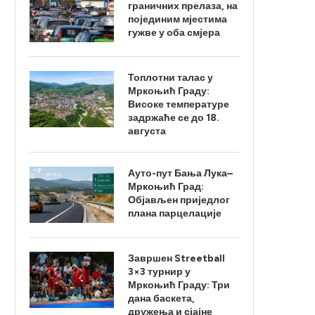
граничних прелаза, на
појединим мјестима
гужве у оба смјера
Топлотни талас у
Мркоњић Граду:
Високе температуре
задржаће се до 18.
августа
Ауто-пут Бања Лука–
Мркоњић Град:
Објављен приједлог
плана парцелације
Завршен Streetball
3×3 турнир у
Мркоњић Граду: Три
дана баскета,
дружења и сјајне