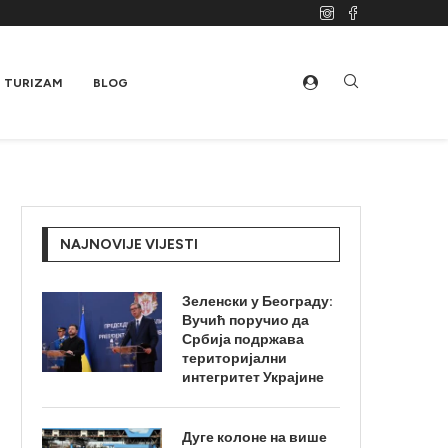
TURIZAM
BLOG
NAJNOVIJE VIJESTI
Зеленски у Београду:
Вучић поручио да
Србија подржава
територијални
интегритет Украјине
Дуге колоне на више