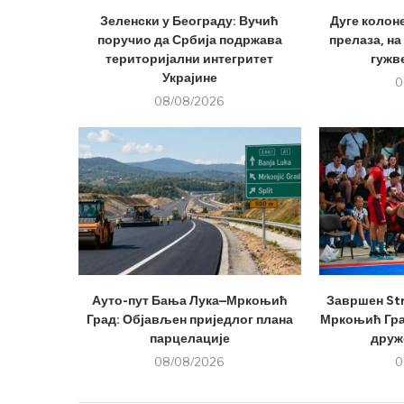
Зеленски у Београду: Вучић
Дуге колон
поручио да Србија подржава
прелаза, на
територијални интегритет
гужве
Украјине
0
08/08/2026
Ауто-пут Бања Лука–Мркоњић
Завршен Str
Град: Објављен приједлог плана
Мркоњић Град
парцелације
друже
08/08/2026
0