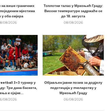
е на више граничних
Топлотни талас у Мркоњић Граду:
 појединим мјестима
Високе температуре задржаће се
 у оба смјера
до 18. августа
8/08/2026
08/08/2026
eetball 3×3 турнир у
Објављен јавни позив за додјелу
у: Три дана баскета,
подстицаја у пчеларству у
ња и сјајне...
Мркоњић Граду
6/08/2026
06/08/2026