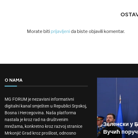
OSTA
Morate biti
prijavljeni
da biste objavili komentar.
O NAMA
MG FORUM je nezavisni informativni
digitalni kanal smješten u Republici Srpskoj,
Bosna i Hercegovina. Naša platforma
nastala je kroz rad na društvenim
Зеленски у 
mrežama, konkretno kroz razvoj stranice
Вучић поруч
Mrkonjić Grad kroz prošlost, odnosno