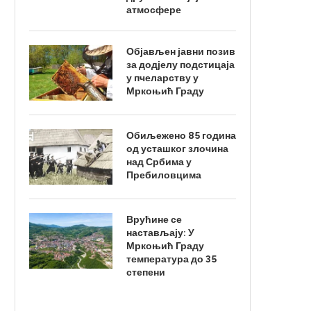
атмосфере
Објављен јавни позив
за додјелу подстицаја
у пчеларству у
Мркоњић Граду
Обиљежено 85 година
од усташког злочина
над Србима у
Пребиловцима
Врућине се
настављају: У
Мркоњић Граду
температура до 35
степени