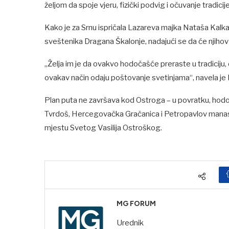
željom da spoje vjeru, fizički podvig i očuvanje tradicije
Kako je za Srnu ispričala Lazareva majka Nataša Kalkan
sveštenika Dragana Škalonje, nadajući se da će njihov
„Želja im je da ovakvo hodočašće preraste u tradiciju,
ovakav način odaju poštovanje svetinjama“, navela je
Plan puta ne završava kod Ostroga – u povratku, hodoč
Tvrdoš, Hercegovačka Gračanica i Petropavlov manasti
mjestu Svetog Vasilija Ostroškog.
MG FORUM
Urednik