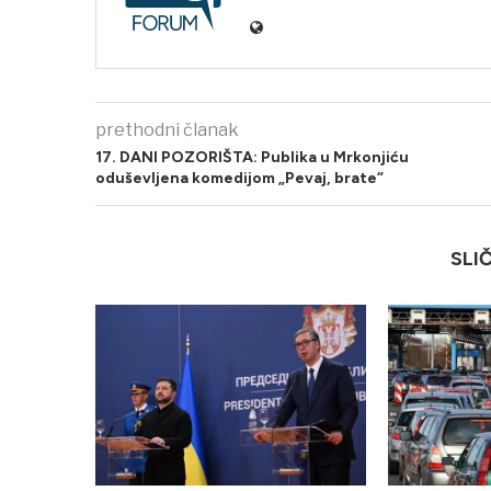
prethodni članak
17. DANI POZORIŠTA: Publika u Mrkonjiću
oduševljena komedijom „Pevaj, brate“
SLI