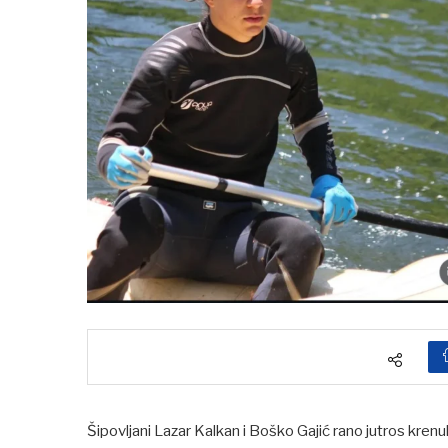
Šipovljani Lazar Kalkan i Boško Gajić rano jutros kren