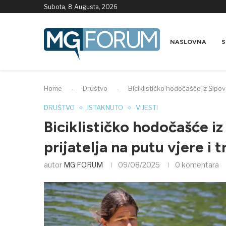
Subota, 8 Augusta, 2026
NASLOVNA
S
Home
-
Društvo
-
Biciklističko hodočašće iz Šipov
DRUŠTVO
ISTAKNUTO
VIJESTI
Biciklističko hodočašće i
prijatelja na putu vjere i t
autor
MG FORUM
09/08/2025
0 komentara