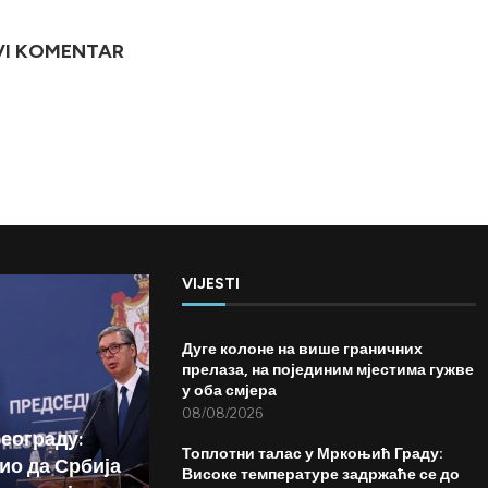
VI KOMENTAR
VIJESTI
Дуге колоне на више граничних
прелаза, на појединим мјестима гужве
у оба смјера
08/08/2026
Београду:
Топлотни талас у Мркоњић Граду:
ио да Србија
Високе температуре задржаће се до