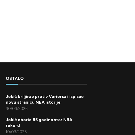
OSTALO
Jokić briljirao protiv Voriorsa i ispisao
novu stranicu NBA istorije
30/03/2026
Jokić oborio 65 godina star NBA
rekord
10/03/2026