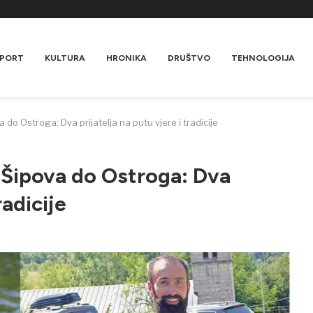
PORT
KULTURA
HRONIKA
DRUŠTVO
TEHNOLOGIJA
a do Ostroga: Dva prijatelja na putu vjere i tradicije
z Šipova do Ostroga: Dva
radicije