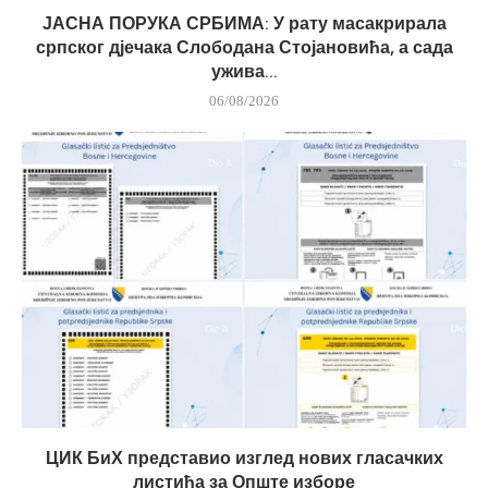
ЈАСНА ПОРУКА СРБИМА: У рату масакрирала
српског дјечака Слободана Стојановића, а сада
ужива...
06/08/2026
ЦИК БиХ представио изглед нових гласачких
листића за Опште изборе