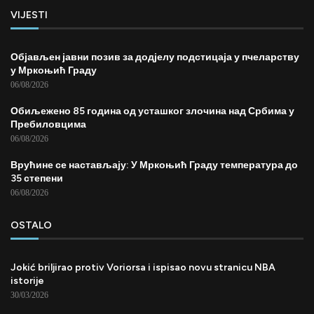
VIJESTI
Објављен јавни позив за додјелу подстицаја у пчеларству
у Мркоњић Граду
06/08/2026
Обиљежено 85 година од усташког злочина над Србима у
Пребиловцима
06/08/2026
Врућине се настављају: У Мркоњић Граду температура до
35 степени
06/08/2026
OSTALO
Jokić briljirao protiv Voriorsa i ispisao novu stranicu NBA
istorije
30/03/2026