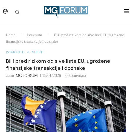
Home
-
Istaknuto
-
BiH pred rizikom od sive liste EU, ugrožene
finansijske transakcije i doznake
ISTAKNUTO
VIJESTI
BiH pred rizikom od sive liste EU, ugrožene
finansijske transakcije i doznake
autor
MG FORUM
15/01/2026
0 komentara