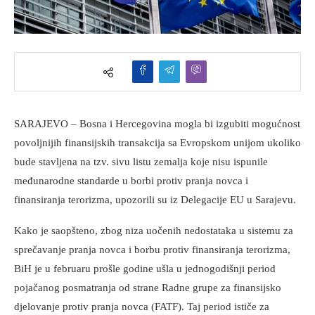
SARAJEVO – Bosna i Hercegovina mogla bi izgubiti mogućnost
povoljnijih finansijskih transakcija sa Evropskom unijom ukoliko
bude stavljena na tzv. sivu listu zemalja koje nisu ispunile
međunarodne standarde u borbi protiv pranja novca i
finansiranja terorizma, upozorili su iz Delegacije EU u Sarajevu.
Kako je saopšteno, zbog niza uočenih nedostataka u sistemu za
sprečavanje pranja novca i borbu protiv finansiranja terorizma,
BiH je u februaru prošle godine ušla u jednogodišnji period
pojačanog posmatranja od strane Radne grupe za finansijsko
djelovanje protiv pranja novca (FATF). Taj period ističe za