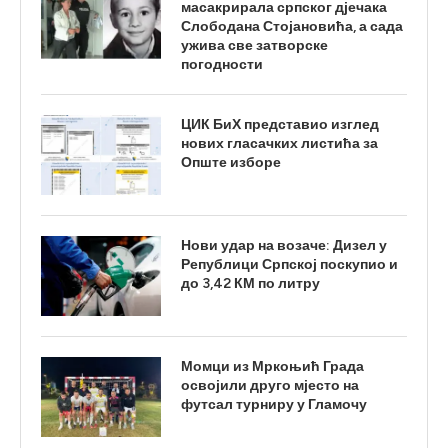
масакрирала српског дјечака
Слободана Стојановића, а сада
ужива све затворске
погодности
ЦИК БиХ представио изглед
нових гласачких листића за
Опште изборе
Нови удар на возаче: Дизел у
Републици Српској поскупио и
до 3,42 КМ по литру
Момци из Мркоњић Града
освојили друго мјесто на
футсал турниру у Гламочу