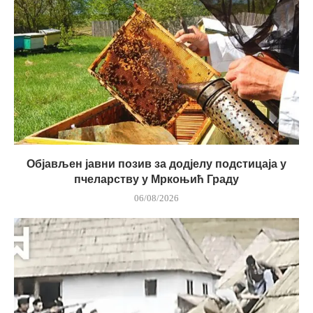
Објављен јавни позив за додјелу подстицаја у
пчеларству у Мркоњић Граду
06/08/2026