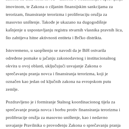
imovinom, te Zakona o ciljanim finansijskim sankcijama za
terorizam, finansiranje terorizma i proliferaciju oružja za
masovno uništenje. Takođe je ukazano na dugogodišnje
kašnjenje u uspostavljanju registra stvarnih vlasnika pravnih lica,
što zahtijeva hitne aktivnosti entiteta i Brčko distrikta.
Istovremeno, u saopštenju se navodi da je BiH ostvarila
određene pomake u jačanju zakonodavnog i institucionalnog
okvira u ovoj oblasti, uključujući usvajanje Zakona o
sprečavanju pranja novca i finansiranja terorizma, koji je
označen kao jedan od ključnih zakona na evropskom putu
zemlje.
Pozdravljeno je i formiranje Stalnog koordinacionog tijela za
sprečavanje pranja novca i borbu protiv finansiranja terorizma i
proliferacije oružja za masovno uništenje, kao i nedavno
usvajanje Pravilnika o provođenju Zakona o sprečavanju pranja