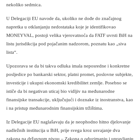
nekoliko sedmica.
U Delegaciji EU navode da, ukoliko ne dođe do značajnog
napretka u otklanjanju nedostataka koje je identifikovao
MONEYVAL, postoji velika vjerovatnoća da FATF uvrsti BiH na
listu jurisdikcija pod pojačanim nadzorom, poznatu kao „siva
lista“.
Upozorava se da bi takva odluka imala neposredne i konkretne
posljedice po bankarski sektor, platni promet, poslovne subjekte,
investicije i ukupni ekonomski kredibilitet zemlje. Posebno se
ističe da bi negativan uticaj bio vidljiv na međunarodne
finansijske transakcije, uključujući i doznake iz inostranstva, kao
i na pristup međunarodnim finansijskim tržištima.
Iz Delegacije EU naglašavaju da je neophodno hitno djelovanje
nadležnih institucija u BiH, prije svega kroz usvajanje dva
zakona na državnom nivou – Zakona o oduzimanju i upravljanju