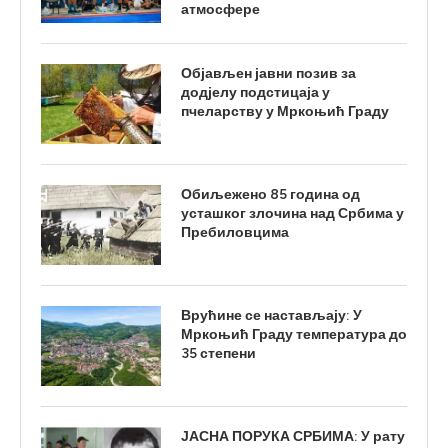
атмосфере
Објављен јавни позив за
додјелу подстицаја у
пчеларству у Мркоњић Граду
Обиљежено 85 година од
усташког злочина над Србима у
Пребиловцима
Врућине се настављају: У
Мркоњић Граду температура до
35 степени
ЈАСНА ПОРУКА СРБИМА: У рату