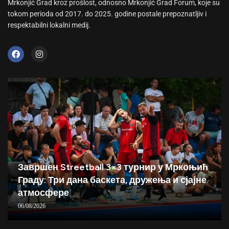
Mrkonjić Grad kroz prošlost, odnosno Mrkonjić Grad Forum, koje su
tokom perioda od 2017. do 2025. godine postale prepoznatljiv i
respektabilni lokalni medij.
Завршен Streetball 3×3 турнир у Мркоњић
Граду: Три дана баскета, дружења и сјајне
атмосфере
06/08/2026