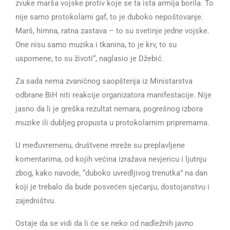
zvuke marša vojske protiv koje se ta ista armija borila. To
nije samo protokolarni gaf, to je duboko nepoštovanje.
Marš, himna, ratna zastava – to su svetinje jedne vojske.
One nisu samo muzika i tkanina, to je krv, to su
uspomene, to su životi“, naglasio je Džebić.
Za sada nema zvaničnog saopštenja iz Ministarstva
odbrane BiH niti reakcije organizatora manifestacije. Nije
jasno da li je greška rezultat nemara, pogrešnog izbora
muzike ili dubljeg propusta u protokolarnim pripremama.
U međuvremenu, društvene mreže su preplavljene
komentarima, od kojih većina izražava nevjericu i ljutnju
zbog, kako navode, “duboko uvredljivog trenutka” na dan
koji je trebalo da bude posvećen sjećanju, dostojanstvu i
zajedništvu.
Ostaje da se vidi da li će se neko od nadležnih javno