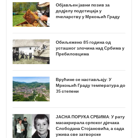
Објављен јавни позив за
додјелу подстицаја у
пчеларству у Мркоњић Граду
Обиљежено 85 година од
усташког злочина над Србима у
Пребиловцима
Врућине се настављају: У
Мркоњић Граду температура до
35 степени
ЈАСНА ПОРУКА СРБИМА: У рату
масакрирала српског дјечака
Слободана Стојановића, а сада
ужива све затворске