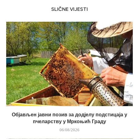
SLIČNE VIJESTI
Објављен јавни позив за додјелу подстицаја у
пчеларству у Мркоњић Граду
06/08/2026