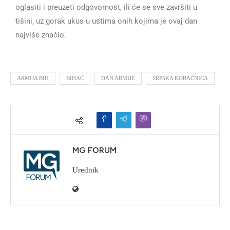
oglasiti i preuzeti odgovornost, ili će se sve završiti u
tišini, uz gorak ukus u ustima onih kojima je ovaj dan
najviše značio.
ARMIJA BIH
BIHAĆ
DAN ARMIJE
SRPSKA KORAČNICA
MG FORUM
Urednik