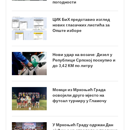
погодности
ЦИК БиХ представио изглед
нових гласачких листића за
Опште изборе
Нови удар на возаче: Дизел у
Републици Српској поскупио и
до 3,42 КМ по литру
Момци из Мркоњић Града
освојили друго мјесто на
футсал турниру у Гламочу
У Мркоњић Граду одржан Дан