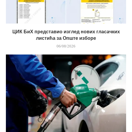
ЦИК БиХ представио изглед нових гласачких
листића за Опште изборе
06/08/2026