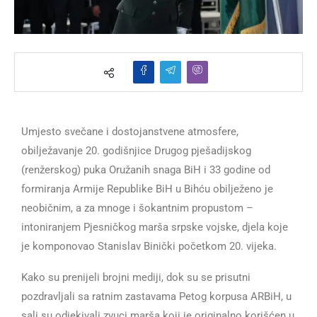
Umjesto svečane i dostojanstvene atmosfere,
obilježavanje 20. godišnjice Drugog pješadijskog
(renžerskog) puka Oružanih snaga BiH i 33 godine od
formiranja Armije Republike BiH u Bihću obilježeno je
neobičnim, a za mnoge i šokantnim propustom –
intoniranjem Pjesničkog marša srpske vojske, djela koje
je komponovao Stanislav Binički početkom 20. vijeka.
Kako su prenijeli brojni mediji, dok su se prisutni
pozdravljali sa ratnim zastavama Petog korpusa ARBiH, u
sali su odjekivali zvuci marša koji je originalno korišćen u