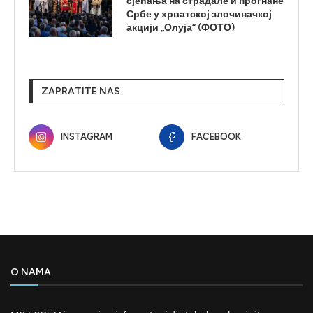
сјећања на страдале и прогнане
Србе у хрватској злочиначкој
акцији „Олуја“ (ФОТО)
ZAPRATITE NAS
INSTAGRAM
FACEBOOK
O NAMA