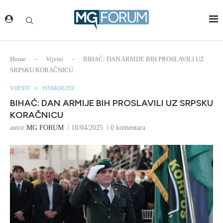
Home
-
Vijesti
-
BIHAĆ: DAN ARMIJE BIH PROSLAVILI UZ
SRPSKU KORAČNICU
VIJESTI
ISTAKNUTO
BIHAĆ: DAN ARMIJE BIH PROSLAVILI UZ SRPSKU
KORAČNICU
autor
MG FORUM
18/04/2025
0 komentara