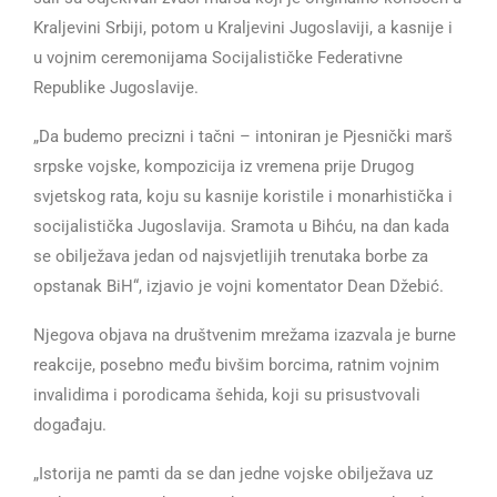
Kraljevini Srbiji, potom u Kraljevini Jugoslaviji, a kasnije i
u vojnim ceremonijama Socijalističke Federativne
Republike Jugoslavije.
„Da budemo precizni i tačni – intoniran je Pjesnički marš
srpske vojske, kompozicija iz vremena prije Drugog
svjetskog rata, koju su kasnije koristile i monarhistička i
socijalistička Jugoslavija. Sramota u Bihću, na dan kada
se obilježava jedan od najsvjetlijih trenutaka borbe za
opstanak BiH“, izjavio je vojni komentator Dean Džebić.
Njegova objava na društvenim mrežama izazvala je burne
reakcije, posebno među bivšim borcima, ratnim vojnim
invalidima i porodicama šehida, koji su prisustvovali
događaju.
„Istorija ne pamti da se dan jedne vojske obilježava uz