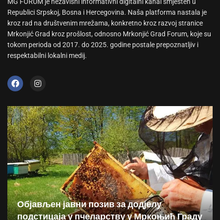
MG FORUM je nezavisni informativni digitalni kanal smješten u
Republici Srpskoj, Bosna i Hercegovina. Naša platforma nastala je
kroz rad na društvenim mrežama, konkretno kroz razvoj stranice
Mrkonjić Grad kroz prošlost, odnosno Mrkonjić Grad Forum, koje su
tokom perioda od 2017. do 2025. godine postale prepoznatljiv i
respektabilni lokalni medij.
Објављен јавни позив за додјелу
подстицаја у пчеларству у Мркоњић Граду