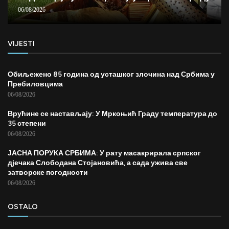
06/08/2026
VIJESTI
Обиљежено 85 година од усташког злочина над Србима у
Пребиловцима
06/08/2026
Врућине се настављају: У Мркоњић Граду температура до
35 степени
06/08/2026
ЈАСНА ПОРУКА СРБИМА: У рату масакрирала српског
дјечака Слободана Стојановића, а сада ужива све
затворске погодности
06/08/2026
OSTALO