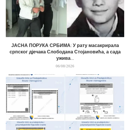
ЈАСНА ПОРУКА СРБИМА: У рату масакрирала
српског дјечака Слободана Стојановића, а сада
ужива...
06/08/2026