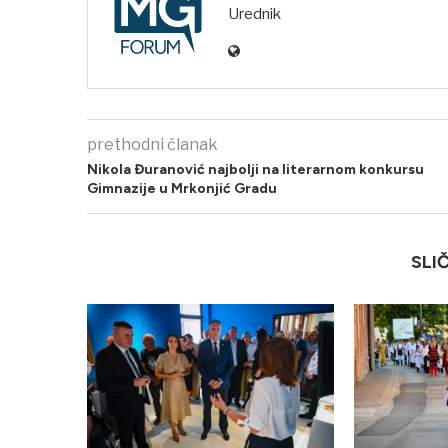
Urednik
prethodni članak
Nikola Đuranović najbolji na literarnom konkursu
Gimnazije u Mrkonjić Gradu
SLI