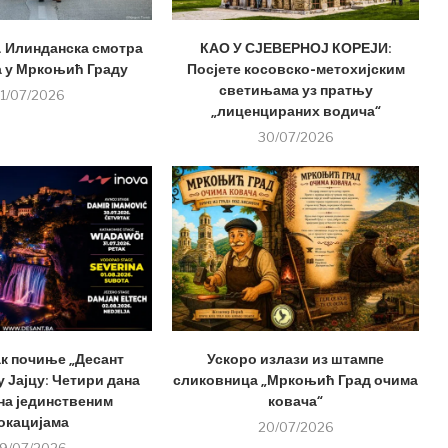
. Илинданска смотра
КАО У СЈЕВЕРНОЈ КОРЕЈИ:
 у Мркоњић Граду
Посјете косовско-метохијским
светињама уз пратњу
1/07/2026
„лиценцираних водича“
30/07/2026
ак почиње „Десант
Ускоро излази из штампе
 Јајцу: Четири дана
сликовница „Мркоњић Град очима
на јединственим
ковача“
окацијама
20/07/2026
9/07/2026