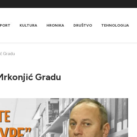
PORT
KULTURA
HRONIKA
DRUŠTVO
TEHNOLOGIJA
jić Gradu
 Mrkonjić Gradu