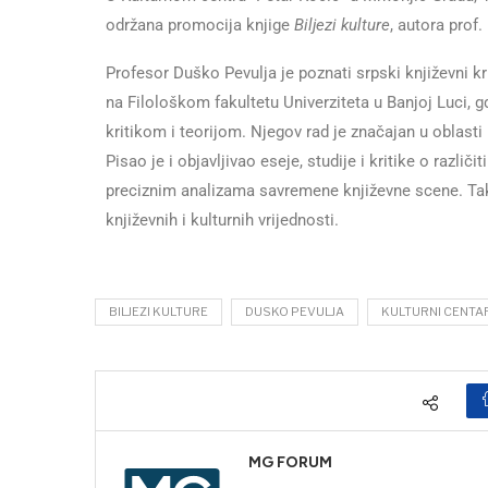
održana promocija knjige
Biljezi kulture
, autora prof
Profesor Duško Pevulja je poznati srpski književni krit
na Filološkom fakultetu Univerziteta u Banjoj Luci,
kritikom i teorijom. Njegov rad je značajan u oblasti
Pisao je i objavljivao eseje, studije i kritike o razli
preciznim analizama savremene književne scene. Ta
književnih i kulturnih vrijednosti.
BILJEZI KULTURE
DUSKO PEVULJA
KULTURNI CENTA
MG FORUM