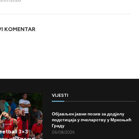
VI KOMENTAR
VIJESTI
Објављен јавни позив за додјелу
подстицаја у пчеларству у Мркоњић
Граду
etball 3×3
06/08/2026