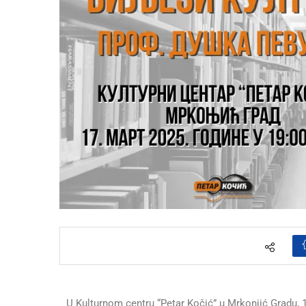
U Kulturnom centru “Petar Kočić” u Mrkonjić Gradu, 