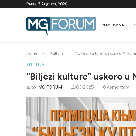
Petak, 7 Augusta, 2026
NASLOVNA
S
Home
-
Kultura
-
“Biljezi kulture” uskoro u Mrkon
KULTURA
“Biljezi kulture” uskoro u
autor
MG FORUM
11/03/2025
0 komentara