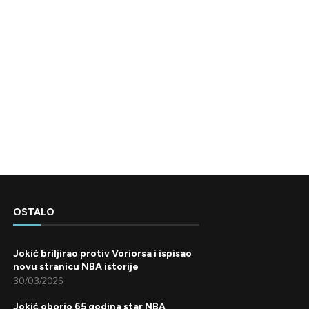
OSTALO
Jokić briljirao protiv Voriorsa i ispisao
novu stranicu NBA istorije
30/03/2026
Jokić oborio 65 godina star NBA