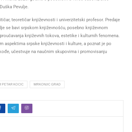
. Duška Pevulje.
ičar, teoretičar književnosti i univerzitetski profesor. Predaje
 gdje se bavi srpskom književnošću, posebno književnom
 proučavanja književnih tokova, estetike i kulturnih fenomena.
čitim aspektima srpske književnosti i kulture, a poznat je po
kođe, učestvuje na naučnim skupovima i promovisanju
R PETAR KOCIC
MRKONJIC GRAD