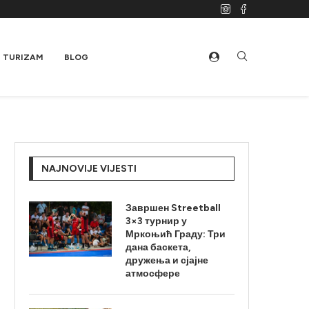
TURIZAM
BLOG
NAJNOVIJE VIJESTI
Завршен Streetball
3×3 турнир у
Мркоњић Граду: Три
дана баскета,
дружења и сјајне
атмосфере