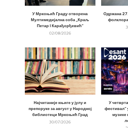
У Мркоњић Граду отворена
Одржана 27
Мултимедијална соба „Краљ
фолклора
Петар I Карађорђевић“
3
02/08/2026
Најчитаније књиге у јулу и
У четврт
препоруке за август у Народној
фестивал“ у
библиотеци Мркоњић Град
музике 
л
30/07/2026
2