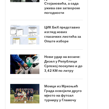
Стојановића, а сада
ужива све затворске
погодности
ЦИК БиХ представио
изглед нових
гласачких листића за
Опште изборе
Нови удар на возаче:
Дизел у Републици
Српској поскупио и до
3,42 КМ по литру
Момци из Мркоњић
Града освојили друго
мјесто на футсал
турниру у Гламочу