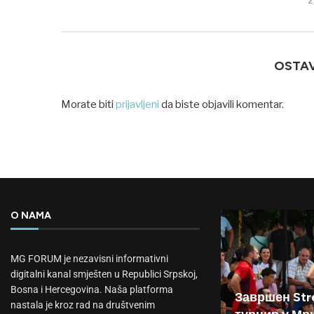
OSTA
Morate biti
prijavljeni
da biste objavili komentar.
O NAMA
MG FORUM je nezavisni informativni
digitalni kanal smješten u Republici Srpskoj,
Bosna i Hercegovina. Naša platforma
Завршен Stre
nastala je kroz rad na društvenim