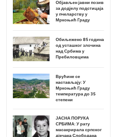
Објављен јавни позив
за додјелу подстицаја
у пчеларству у
Мркоњић Граду
Обиљежено 85 година
од усташког злочина
над Србима у
Пребиловцима
Врућине се
настављају: У
Мркоњић Граду
температура до 35
степени
ЈАСНА ПОРУКА
СРБИМА: У рату
масакрирала српског
дјечака Слободана