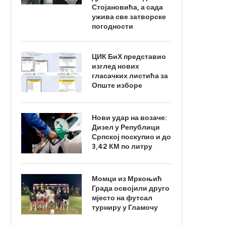
Стојановића, а сада
ужива све затворске
погодности
ЦИК БиХ представио
изглед нових
гласачких листића за
Опште изборе
Нови удар на возаче:
Дизел у Републици
Српској поскупио и до
3,42 КМ по литру
Момци из Мркоњић
Града освојили друго
мјесто на футсал
турниру у Гламочу