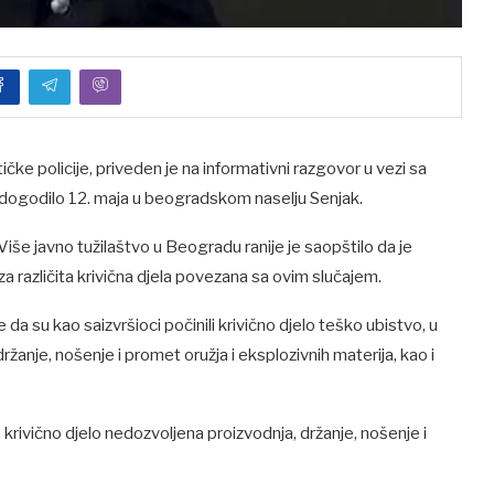
ke policije, priveden je na informativni razgovor u vezi sa
dogodilo 12. maja u beogradskom naselju Senjak.
iše javno tužilaštvo u Beogradu ranije je saopštilo da je
a različita krivična djela povezana sa ovim slučajem.
da su kao saizvršioci počinili krivično djelo teško ubistvo, u
ržanje, nošenje i promet oružja i eksplozivnih materija, kao i
krivično djelo nedozvoljena proizvodnja, držanje, nošenje i