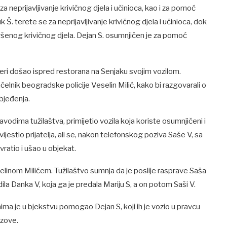
 neprijavljivanje krivičnog djela i učinioca, kao i za pomoć
 Š. terete se za neprijavljivanje krivičnog djela i učinioca, dok
zvršenog krivičnog djela. Dejan S. osumnjičen je za pomoć
eri došao ispred restorana na Senjaku svojim vozilom.
čelnik beogradske policije Veselin Milić, kako bi razgovarali o
bjeđenja.
vodima tužilaštva, primijetio vozila koja koriste osumnjičeni i
jestio prijatelja, ali se, nakon telefonskog poziva Saše V, sa
vratio i ušao u objekat.
elinom Milićem. Tužilaštvo sumnja da je poslije rasprave Saša
ila Danka V, koja ga je predala Mariju S, a on potom Saši V.
a je u bjekstvu pomogao Dejan S, koji ih je vozio u pravcu
azove.