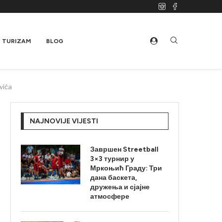
TURIZAM
BLOG
vića
NAJNOVIJE VIJESTI
Завршен Streetball
3×3 турнир у
Мркоњић Граду: Три
дана баскета,
дружења и сјајне
атмосфере