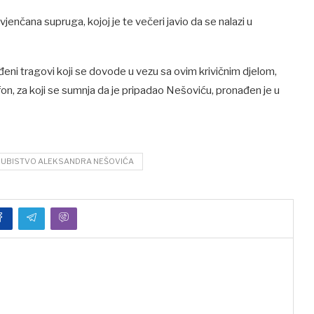
enčana supruga, kojoj je te večeri javio da se nalazi u
onađeni tragovi koji se dovode u vezu sa ovim krivičnim djelom,
efon, za koji se sumnja da je pripadao Nešoviću, pronađen je u
UBISTVO ALEKSANDRA NEŠOVIĆA