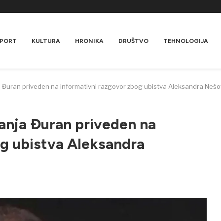
PORT
KULTURA
HRONIKA
DRUŠTVO
TEHNOLOGIJA
 Đuran priveden na informativni razgovor zbog ubistva Aleksandra Nešo
anja Đuran priveden na
og ubistva Aleksandra