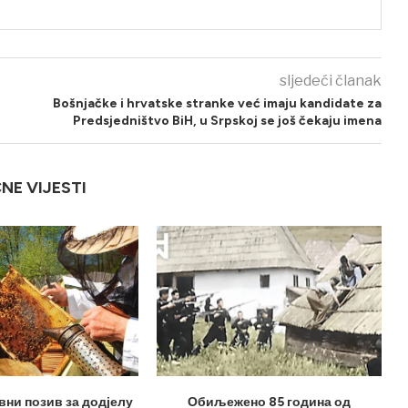
sljedeći članak
Bošnjačke i hrvatske stranke već imaju kandidate za
Predsjedništvo BiH, u Srpskoj se još čekaju imena
ČNE VIJESTI
вни позив за додјелу
Обиљежено 85 година од