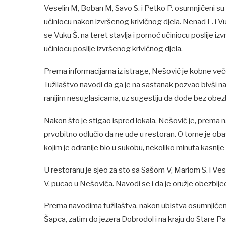
Veselin M, Boban M, Savo S. i Petko P. osumnjičeni su za
učiniocu nakon izvršenog krivičnog djela. Nenad L. i Vuk
se Vuku Š. na teret stavlja i pomoć učiniocu poslije i
učiniocu poslije izvršenog krivičnog djela.
Prema informacijama iz istrage, Nešović je kobne več
Tužilaštvo navodi da ga je na sastanak pozvao bivši na
ranijim nesuglasicama, uz sugestiju da dođe bez obez
Nakon što je stigao ispred lokala, Nešović je, prema na
prvobitno odlučio da ne uđe u restoran. O tome je obavi
kojim je odranije bio u sukobu, nekoliko minuta kasnije 
U restoranu je sjeo za sto sa Sašom V, Mariom S. i Ves
V. pucao u Nešovića. Navodi se i da je oružje obezbijed
Prema navodima tužilaštva, nakon ubistva osumnjičenim
Šapca, zatim do jezera Dobrodol i na kraju do Stare P