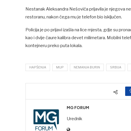
Nestanak Aleksandra Nešovića prijavila je njegova nevj
restoranu, nakon čega mu je telefon bio isključen.
Policija je po prijavi izašla na lice mjesta, gdje su pr
kao i dvije čaure kalibra devet milimetara. Mobilni tel
kontejneru preko puta lokala.
HAPŠENJA
MUP
NEMANJA ĐURIN
SRBIJA
MG FORUM
Urednik