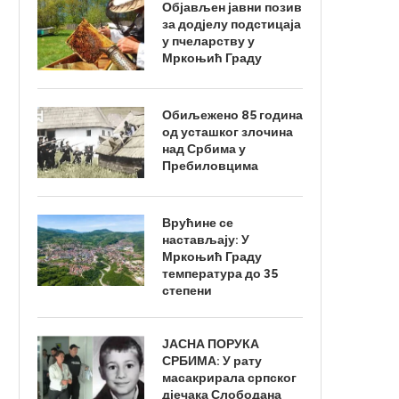
Објављен јавни позив
за додјелу подстицаја
у пчеларству у
Мркоњић Граду
Обиљежено 85 година
од усташког злочина
над Србима у
Пребиловцима
Врућине се
настављају: У
Мркоњић Граду
температура до 35
степени
ЈАСНА ПОРУКА
СРБИМА: У рату
масакрирала српског
дјечака Слободана