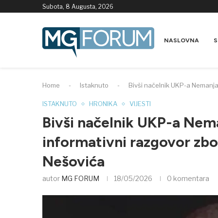
Subota, 8 Augusta, 2026
NASLOVNA
S
Home
-
Istaknuto
-
Bivši načelnik UKP-a Nemanja
ISTAKNUTO
HRONIKA
VIJESTI
Bivši načelnik UKP-a Nem
informativni razgovor zb
Nešovića
autor
MG FORUM
18/05/2026
0 komentara