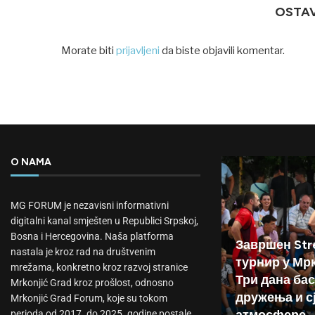
OSTA
Morate biti
prijavljeni
da biste objavili komentar.
O NAMA
MG FORUM je nezavisni informativni
digitalni kanal smješten u Republici Srpskoj,
Bosna i Hercegovina. Naša platforma
Завршен Stre
nastala je kroz rad na društvenim
турнир у Мр
mrežama, konkretno kroz razvoj stranice
Три дана бас
Mrkonjić Grad kroz prošlost, odnosno
дружења и с
Mrkonjić Grad Forum, koje su tokom
атмосфере
perioda od 2017. do 2025. godine postale