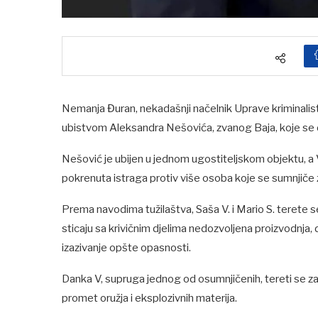
Nemanja Đuran, nekadašnji načelnik Uprave kriminalistič
ubistvom Aleksandra Nešovića, zvanog Baja, koje se 
Nešović je ubijen u jednom ugostiteljskom objektu, a V
pokrenuta istraga protiv više osoba koje se sumnjiče z
Prema navodima tužilaštva, Saša V. i Mario S. terete se 
sticaju sa krivičnim djelima nedozvoljena proizvodnja, d
izazivanje opšte opasnosti.
Danka V, supruga jednog od osumnjičenih, tereti se za 
promet oružja i eksplozivnih materija.