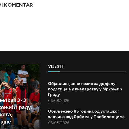
VI KOMENTAR
VIJESTI
Објављен јавни позив за додјелу
подстицаја у пчеларству у Мркоњић
Граду
etball 3×3
06/08/2026
коњић Граду:
Обиљежено 85 година од усташког
кета,
злочина над Србима у Пребиловцима
јајне
06/08/2026