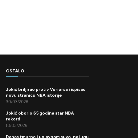
OSTALO
Jokić briljirao protiv Voriorsa i ispisao
novu stranicu NBA istorije
30/03/2026
Jokić oborio 65 godina star NBA
rekord
10/03/2026
Danas tmurno i uglavnom suvo, na jugu