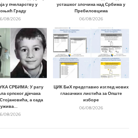
ја у пчеларству у
усташког злочина над Србима у
оњић Граду
Пребиловцима
6/08/2026
06/08/2026
КА СРБИМА: У рату
ЦИК БиХ представио изглед нових
ла српског дјечака
гласачких листића за Опште
Стојановића, а сада
изборе
ужива...
06/08/2026
6/08/2026