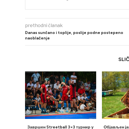
prethodni članak
Danas sunčano i toplije, poslije podne postepeno
naoblačenje
SLI
Завршен Streetball 3×3 турнир у
Објављен ја