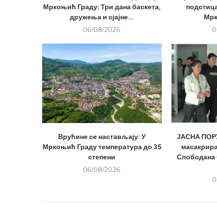
Мркоњић Граду: Три дана баскета,
подстица
дружења и сјајне...
Мрк
06/08/2026
0
Врућине се настављају: У
ЈАСНА ПОРУ
Мркоњић Граду температура до 35
масакрира
степени
Слободана 
06/08/2026
0