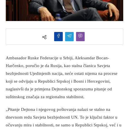
Ambasador Ruske Federacije u Srbiji, Aleksandar Bocan-
Harčenko, poručio je da Rusija, kao stalna članica Savjeta
bezbjednosti Ujedinjenih nacija, neće ostati nijema na procese
koji se odvijaju u Republici Srpskoj i Bosni i Hercegovini,
naglasivši da je primjena Dejtonskog sporazuma pitanje od
suštinskog značaja za regionalnu stabilnost.
„Pitanje Dejtona i njegovog poštovanja nalazi se stalno na
dnevnom redu Savjeta bezbjednosti UN. To je ključni faktor u
očuvanju mira i stabilnosti, ne samo u Republici Srpskoj, već i u