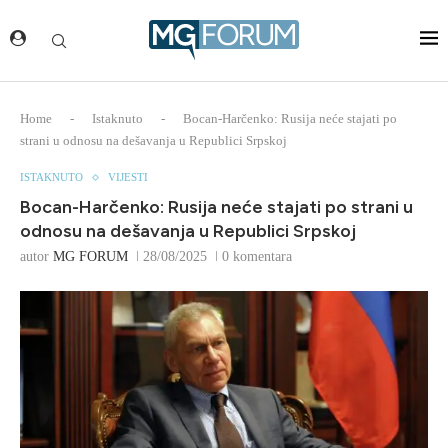
Home
-
Istaknuto
-
Bocan-Harčenko: Rusija neće stajati po
strani u odnosu na dešavanja u Republici Srpskoj
ISTAKNUTO
VIJESTI
Bocan-Harčenko: Rusija neće stajati po strani u
odnosu na dešavanja u Republici Srpskoj
autor
MG FORUM
28/08/2025
0 komentara