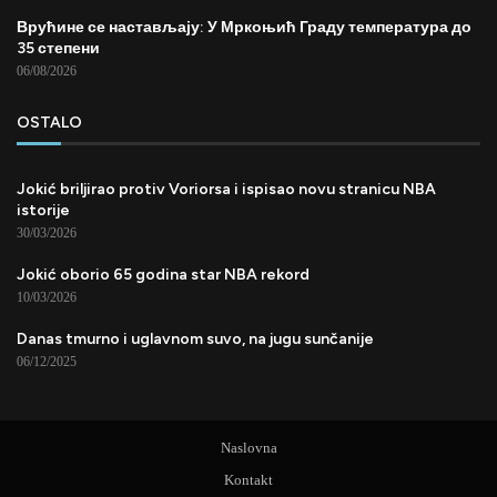
Врућине се настављају: У Мркоњић Граду температура до
35 степени
06/08/2026
OSTALO
Jokić briljirao protiv Voriorsa i ispisao novu stranicu NBA
istorije
30/03/2026
Jokić oborio 65 godina star NBA rekord
10/03/2026
Danas tmurno i uglavnom suvo, na jugu sunčanije
06/12/2025
Naslovna
Kontakt