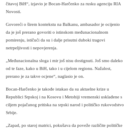
čitavoj BiH“, izjavio je Bocan-Harčenko za rusku agenciju RIA
Novosti.
Govoreći o širem kontekstu na Balkanu, ambasador je ocijenio
da je još prerano govoriti o istinskom međunacionalnom
pomirenju, ističući da su i dalje prisutni duboki tragovi
netrpeljivosti i nepovjerenja.
„Međunacionalna sloga i mir još nisu dostignuti. Još smo daleko
od te faze, kako u BiH, tako i u cijelom regionu. Nažalost,
prerano je za takve ocjene“, naglasio je on.
Bocan-Harčenko je takođe istakao da su aktuelne krize u
Republici Srpskoj i na Kosovu i Metohiji vremenski usklađene s
ciljem pojačanog pritiska na srpski narod i političko rukovodstvo
Srbije.
„Zapad, po staroj matrici, pokušava da poveže različite političke