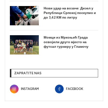
Нови удар на возаче: Дизел у
Републици Српској поскупио и
до 3,42 КМ по литру
Момци из Мркоњић Града
освојили друго мјесто на
футсал турниру у Гламочу
ZAPRATITE NAS
INSTAGRAM
FACEBOOK