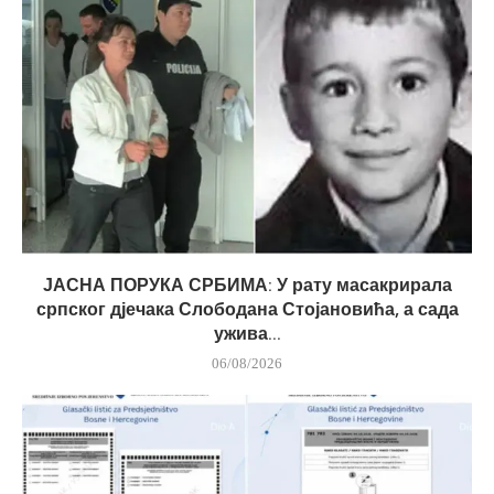
ЈАСНА ПОРУКА СРБИМА: У рату масакрирала
српског дјечака Слободана Стојановића, а сада
ужива...
06/08/2026