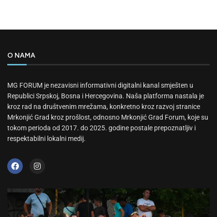
O NAMA
MG FORUM je nezavisni informativni digitalni kanal smješten u
Republici Srpskoj, Bosna i Hercegovina. Naša platforma nastala je
kroz rad na društvenim mrežama, konkretno kroz razvoj stranice
Mrkonjić Grad kroz prošlost, odnosno Mrkonjić Grad Forum, koje su
tokom perioda od 2017. do 2025. godine postale prepoznatljiv i
respektabilni lokalni medij.