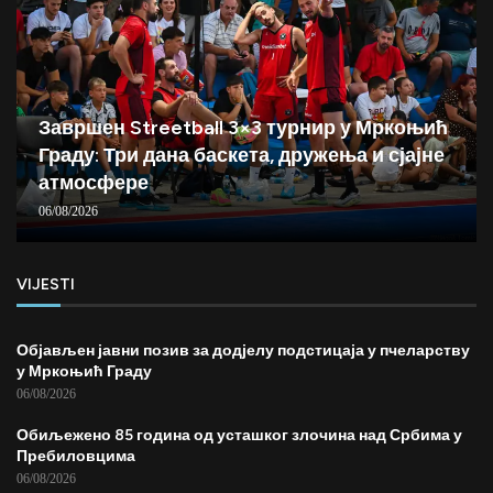
Завршен Streetball 3×3 турнир у Мркоњић
Граду: Три дана баскета, дружења и сјајне
атмосфере
06/08/2026
VIJESTI
Објављен јавни позив за додјелу подстицаја у пчеларству
у Мркоњић Граду
06/08/2026
Обиљежено 85 година од усташког злочина над Србима у
Пребиловцима
06/08/2026