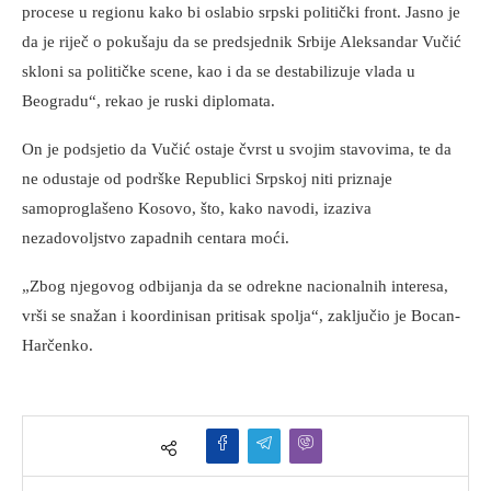
procese u regionu kako bi oslabio srpski politički front. Jasno je
da je riječ o pokušaju da se predsjednik Srbije Aleksandar Vučić
skloni sa političke scene, kao i da se destabilizuje vlada u
Beogradu“, rekao je ruski diplomata.
On je podsjetio da Vučić ostaje čvrst u svojim stavovima, te da
ne odustaje od podrške Republici Srpskoj niti priznaje
samoproglašeno Kosovo, što, kako navodi, izaziva
nezadovoljstvo zapadnih centara moći.
„Zbog njegovog odbijanja da se odrekne nacionalnih interesa,
vrši se snažan i koordinisan pritisak spolja“, zaključio je Bocan-
Harčenko.