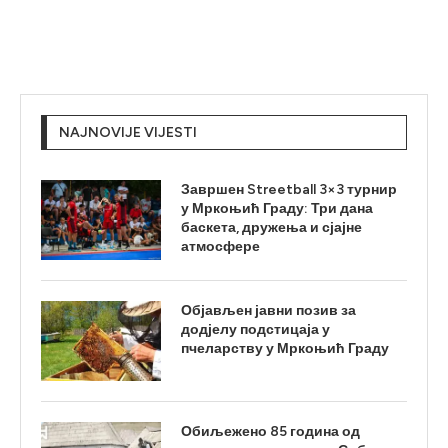
NAJNOVIJE VIJESTI
Завршен Streetball 3×3 турнир
у Мркоњић Граду: Три дана
баскета, дружења и сјајне
атмосфере
Објављен јавни позив за
додјелу подстицаја у
пчеларству у Мркоњић Граду
Обиљежено 85 година од