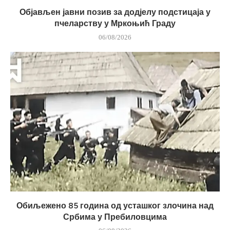
Објављен јавни позив за додјелу подстицаја у
пчеларству у Мркоњић Граду
06/08/2026
Обиљежено 85 година од усташког злочина над
Србима у Пребиловцима