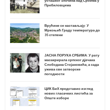
усташког злочина над Србима у
Пребиловцима
Врућине се настављају: У
Мркоњић Граду температура до
35 степени
ЈАСНА ПОРУКА СРБИМА: У рату
масакрирала српског дјечака
Слободана Стојановића, а сада
ужива све затворске
погодности
ЦИК БиХ представио изглед
нових гласачких листића за
Опште изборе