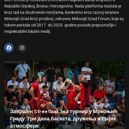
Republici Srpskoj, Bosna i Hercegovina. Naša platforma nastala je
kroz rad na društvenim mrežama, konkretno kroz razvoj stranice
Mrkonjić Grad kroz prošlost, odnosno Mrkonjić Grad Forum, koje su
tokom perioda od 2017. do 2025. godine postale prepoznatljiv i
respektabilni lokalni medij.
Завршен Streetball 3×3 турнир у Мркоњић
Граду: Три дана баскета, дружења и сјајне
атмосфере