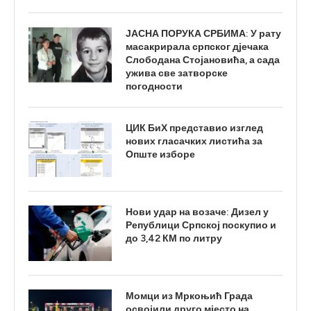
ЈАСНА ПОРУКА СРБИМА: У рату
масакрирала српског дјечака
Слободана Стојановића, а сада
ужива све затворске
погодности
ЦИК БиХ представио изглед
нових гласачких листића за
Опште изборе
Нови удар на возаче: Дизел у
Републици Српској поскупио и
до 3,42 КМ по литру
Момци из Мркоњић Града
освојили друго мјесто на