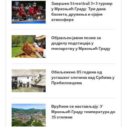
Завршен Streetball 3×3 турнир
у Мркоњић Граду: Три дана
баскета, дружења и сјајне
атмосфере
Објављен јавни позив за
додјелу подстицаја у
пчеларству у Мркоњић Граду
Обиљежено 85 година од
усташког злочина над Србима у
Пребиловцима
Врућине се настављају: У
Мркоњић Граду температура до
35 степени