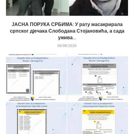
ЈАСНА ПОРУКА СРБИМА: У рату масакрирала
српског дјечака Слободана Стојановића, а сада
ужива...
06/08/2026