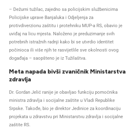
– Dežurni tužilac, zajedno sa policijskim službenicima
Policijske uprave Banjaluka i Odjeljenja za
protivdiverzionu zaštitu i protehniku MUP-a RS, obavio je
uviđaj na licu mjesta. Naloženo je preduzimanje svih
potrebnih istražnih radnji kako bi se utvrdio identitet
počinioca ili više njih te rasvijetlile sve okolnosti ovog
događaja – saopšteno je iz Tužilaštva.
Meta napada bivši zvaničnik Ministarstva
zdravlja
Dr. Gordan Jelić ranije je obavljao funkciju pomoćnika
ministra zdravlja i socijalne zaštite u Vladi Republike
Srpske. Takođe, bio je direktor Jedinice za koordinaciju
projekata u zdravstvu pri Ministarstvu zdravlja i socijalne
zaštite RS.