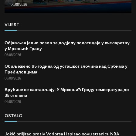
06/08/2026
VIJESTI
Објављен јавни позив за додјелу подстицаја у пчеларству
у Мркоњић Граду
06/08/2026
Обиљежено 85 година од усташког злочина над Србима у
Пребиловцима
06/08/2026
Врућине се настављају: У Мркоњић Граду температура до
35 степени
06/08/2026
OSTALO
Jokić briljirao protiv Voriorsa i ispisao novu stranicu NBA