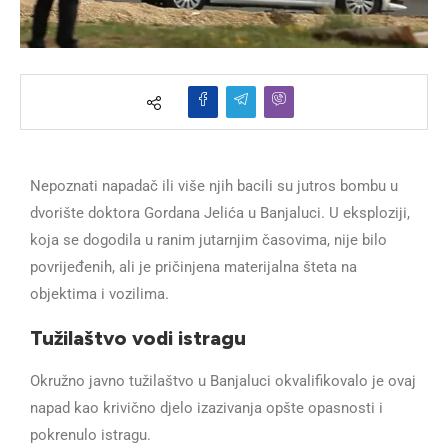
Nepoznati napadač ili više njih bacili su jutros bombu u
dvorište doktora Gordana Jelića u Banjaluci. U eksploziji,
koja se dogodila u ranim jutarnjim časovima, nije bilo
povrijeđenih, ali je pričinjena materijalna šteta na
objektima i vozilima.
Tužilaštvo vodi istragu
Okružno javno tužilaštvo u Banjaluci okvalifikovalo je ovaj
napad kao krivično djelo izazivanja opšte opasnosti i
pokrenulo istragu.