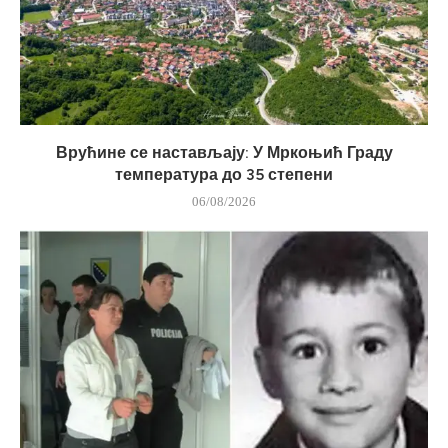
Врућине се настављају: У Мркоњић Граду
температура до 35 степени
06/08/2026