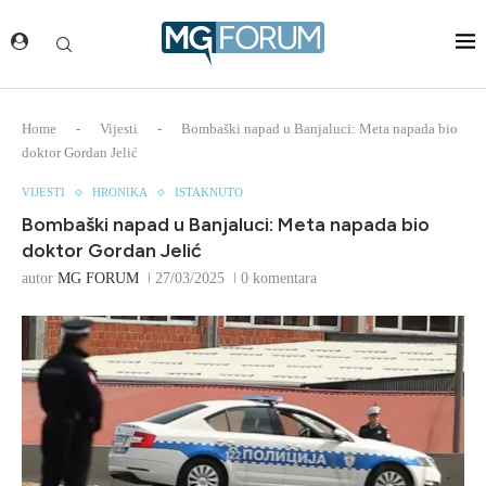
Home
-
Vijesti
-
Bombaški napad u Banjaluci: Meta napada bio
doktor Gordan Jelić
VIJESTI
HRONIKA
ISTAKNUTO
Bombaški napad u Banjaluci: Meta napada bio
doktor Gordan Jelić
autor
MG FORUM
27/03/2025
0 komentara