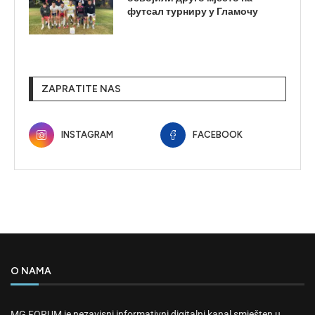
футсал турниру у Гламочу
ZAPRATITE NAS
INSTAGRAM
FACEBOOK
O NAMA
MG FORUM je nezavisni informativni digitalni kanal smješten u