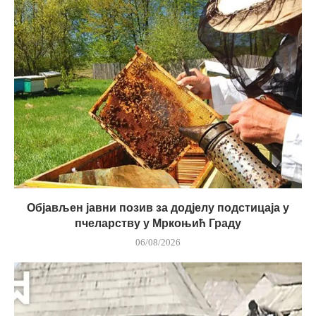
Објављен јавни позив за додјелу подстицаја у
пчеларству у Мркоњић Граду
06/08/2026