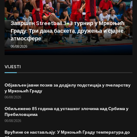
Завршен Streetball 3×3 турнир у Мркоњић
Граду: Три дана баскета, дружења и сјајне
атмосфере
06/08/2026
VIJESTI
Објављен јавни позив за додјелу подстицаја у пчеларству
у Мркоњић Граду
06/08/2026
Обиљежено 85 година од усташког злочина над Србима у
Пребиловцима
06/08/2026
Врућине се настављају: У Мркоњић Граду температура до