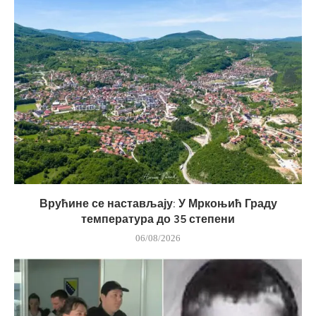
Врућине се настављају: У Мркоњић Граду
температура до 35 степени
06/08/2026