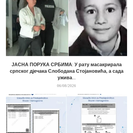
ЈАСНА ПОРУКА СРБИМА: У рату масакрирала
српског дјечака Слободана Стојановића, а сада
ужива...
06/08/2026