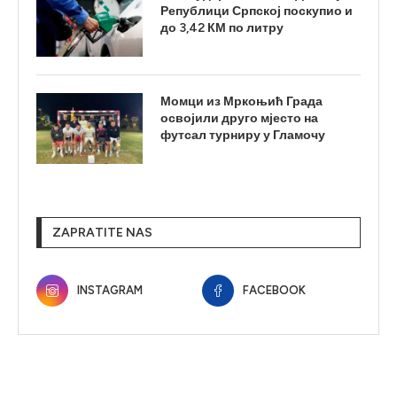
Републици Српској поскупио и
до 3,42 КМ по литру
Момци из Мркоњић Града
освојили друго мјесто на
футсал турниру у Гламочу
ZAPRATITE NAS
INSTAGRAM
FACEBOOK