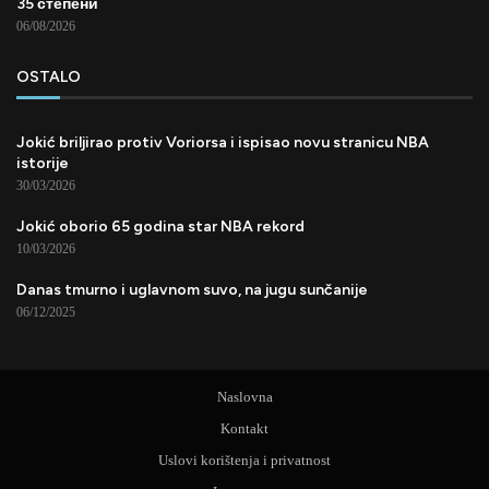
35 степени
06/08/2026
OSTALO
Jokić briljirao protiv Voriorsa i ispisao novu stranicu NBA
istorije
30/03/2026
Jokić oborio 65 godina star NBA rekord
10/03/2026
Danas tmurno i uglavnom suvo, na jugu sunčanije
06/12/2025
Naslovna
Kontakt
Uslovi korištenja i privatnost