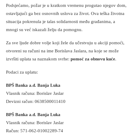
Podsjećamo, požar je u kratkom vremenu progutao njegov dom,
ostavljajući ga bez osnovnih uslova za život. Ova teška životna
situacija pokrenula je talas solidarnosti među građanima, a
mnogi su već iskazali želju da pomognu.
Za sve ljude dobre volje koji žele da učestvuju u akciji pomoći,
otvoreni su računi na ime Borislava Jaslara, na koje se može
izvršiti uplata sa naznakom svrhe:
pomoć za obnovu kuće
.
Podaci za uplatu:
BPŠ Banka a.d. Banja Luka
Vlasnik računa: Borislav Jaslar
Devizni račun: 0638500011410
BPŠ Banka a.d. Banja Luka
Vlasnik računa: Borislav Jaslar
Račun: 571-062-01002289-74