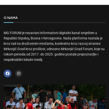
O NAMA
MG FORUM je nezavisni informativni digitalni kanal smješten u
Republici Srpskoj, Bosna i Hercegovina. Naša platforma nastala je
kroz rad na društvenim mrežama, konkretno kroz razvoj stranice
Mrkonjić Grad kroz prošlost, odnosno Mrkonjić Grad Forum, koje su
tokom perioda od 2017. do 2025. godine postale prepoznatljiv i
respektabilni lokalni medij.