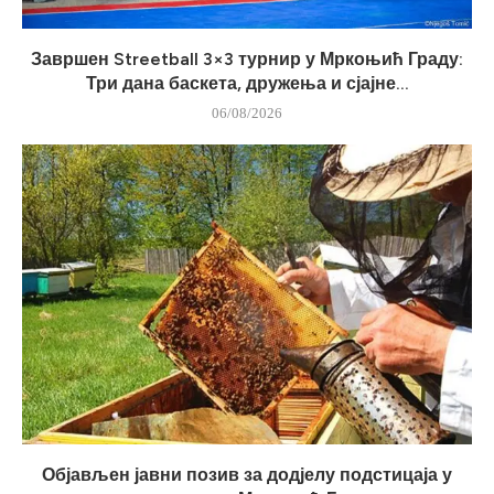
Завршен Streetball 3×3 турнир у Мркоњић Граду:
Три дана баскета, дружења и сјајне...
06/08/2026
Објављен јавни позив за додјелу подстицаја у