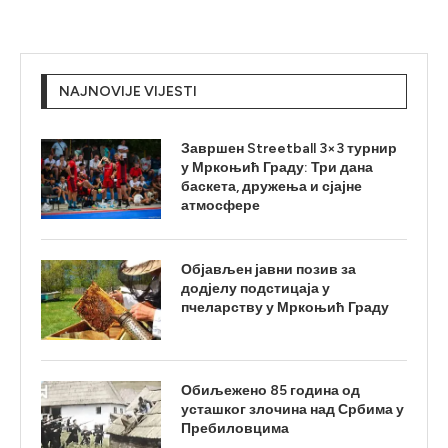
NAJNOVIJE VIJESTI
Завршен Streetball 3×3 турнир
у Мркоњић Граду: Три дана
баскета, дружења и сјајне
атмосфере
Објављен јавни позив за
додјелу подстицаја у
пчеларству у Мркоњић Граду
Обиљежено 85 година од
усташког злочина над Србима у
Пребиловцима