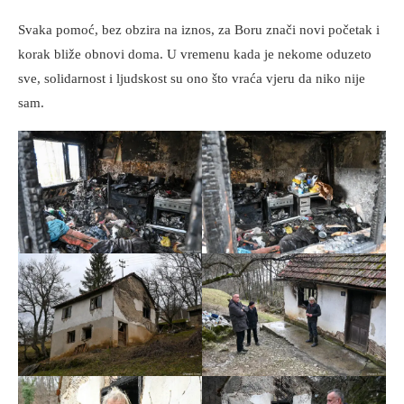
Svaka pomoć, bez obzira na iznos, za Boru znači novi početak i
korak bliže obnovi doma. U vremenu kada je nekome oduzeto
sve, solidarnost i ljudskost su ono što vraća vjeru da niko nije
sam.