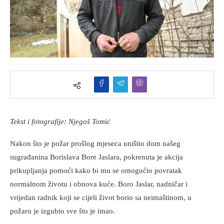
Tekst i fotografije: Njegoš Tomić
Nakon što je požar prošlog mjeseca uništio dom našeg
sugrađanina Borislava Bore Jaslara, pokrenuta je akcija
prikupljanja pomoći kako bi mu se omogućio povratak
normalnom životu i obnova kuće. Boro Jaslar, nadničar i
vrijedan radnik koji se cijeli život borio sa neimaštinom, u
požaru je izgubio sve što je imao.