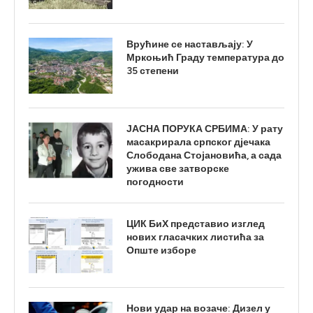
Врућине се настављају: У
Мркоњић Граду температура до
35 степени
ЈАСНА ПОРУКА СРБИМА: У рату
масакрирала српског дјечака
Слободана Стојановића, а сада
ужива све затворске
погодности
ЦИК БиХ представио изглед
нових гласачких листића за
Опште изборе
Нови удар на возаче: Дизел у