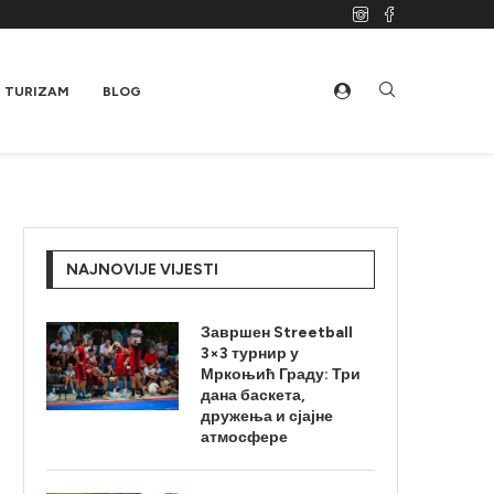
TURIZAM
BLOG
NAJNOVIJE VIJESTI
Завршен Streetball
3×3 турнир у
Мркоњић Граду: Три
дана баскета,
дружења и сјајне
атмосфере