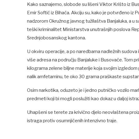
Kako saznajemo, slobode su lišeni Viktor Krišto iz Bu
Emir Softić iz Bihaća. Akciju su, kako je potvrđeno iz 
nadzorom Okružnog javnog tužilaštva Banjaluka, a u sa
teški kriminalitet Ministarstva unutrašnjih poslova Re
Srednjobosanskog kantona.
U okviru operacije, a po naredbama nadležnih sudova i
više adresa na području Banjaluke i Busovače. Tom prili
kilograma zelene biljne materije koja svojim izgledom
nalik amfetaminu, te oko 30 grama praškaste supstanc
Osim narkotika, oduzeto je i jedno putničko vozilo mar
predmeti koji bi mogli poslužiti kao dokaz u daljoj istraz
Uhapšeni se terete za krivično djelo neovlaštena proi
istraga protiv osumnjičenih intenzivno traje.