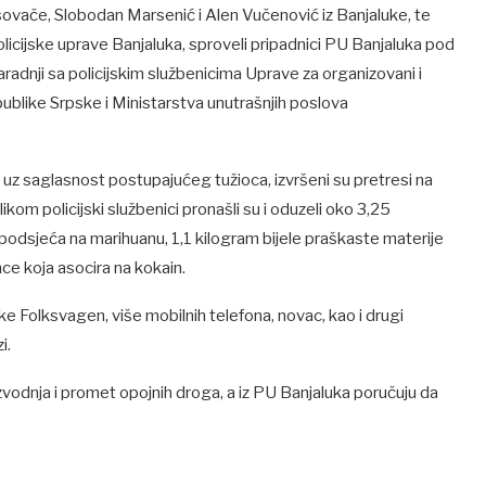
sovače, Slobodan Marsenić i Alen Vučenović iz Banjaluke, te
Policijske uprave Banjaluka, sproveli pripadnici PU Banjaluka pod
radnji sa policijskim službenicima Uprave za organizovani i
publike Srpske i Ministarstva unutrašnjih poslova
 uz saglasnost postupajućeg tužioca, izvršeni su pretresi na
kom policijski službenici pronašli su i oduzeli oko 3,25
 podsjeća na marihuanu, 1,1 kilogram bijele praškaste materije
e koja asocira na kokain.
ke Folksvagen, više mobilnih telefona, novac, kao i drugi
i.
zvodnja i promet opojnih droga, a iz PU Banjaluka poručuju da