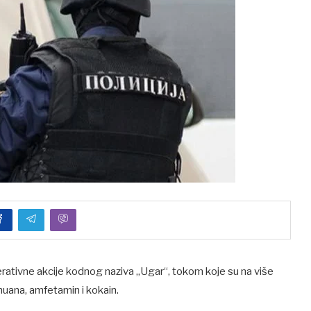
operativne akcije kodnog naziva „Ugar“, tokom koje su na više
huana, amfetamin i kokain.