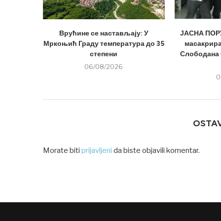
Врућине се настављају: У
ЈАСНА ПОРУ
Мркоњић Граду температура до 35
масакрира
степени
Слободана 
06/08/2026
0
OSTA
Morate biti
prijavljeni
da biste objavili komentar.