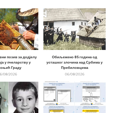
вни позив за додјелу
Обиљежено 85 година од
ја у пчеларству у
усташког злочина над Србима у
оњић Граду
Пребиловцима
6/08/2026
06/08/2026