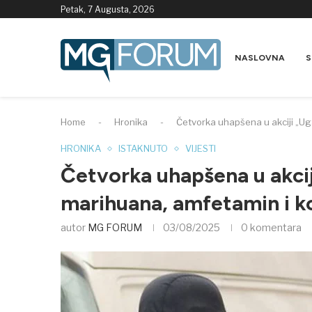
Petak, 7 Augusta, 2026
NASLOVNA
S
Home
-
Hronika
-
Četvorka uhapšena u akciji „Ug
HRONIKA
ISTAKNUTO
VIJESTI
Četvorka uhapšena u akcij
marihuana, amfetamin i k
autor
MG FORUM
03/08/2025
0 komentara