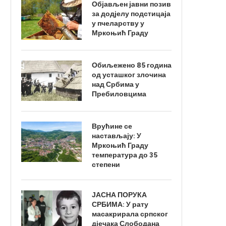
Објављен јавни позив
за додјелу подстицаја
у пчеларству у
Мркоњић Граду
Обиљежено 85 година
од усташког злочина
над Србима у
Пребиловцима
Врућине се
настављају: У
Мркоњић Граду
температура до 35
степени
ЈАСНА ПОРУКА
СРБИМА: У рату
масакрирала српског
дјечака Слободана