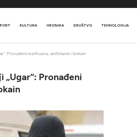
PORT
KULTURA
HRONIKA
DRUŠTVO
TEHNOLOGIJA
ar“: Pronađeni marihuana, amfetamin i kokain
i „Ugar“: Pronađeni
okain