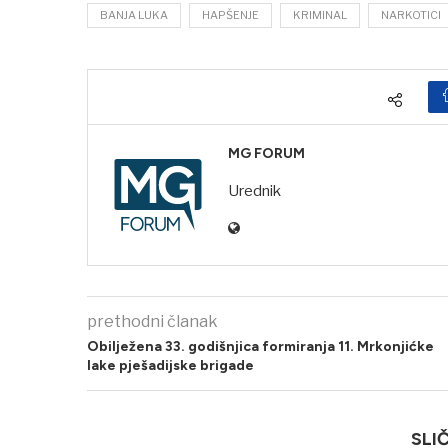
BANJA LUKA
HAPŠENJE
KRIMINAL
NARKOTICI
MG FORUM
Urednik
prethodni članak
Obilježena 33. godišnjica formiranja 11. Mrkonjićke
lake pješadijske brigade
SLI