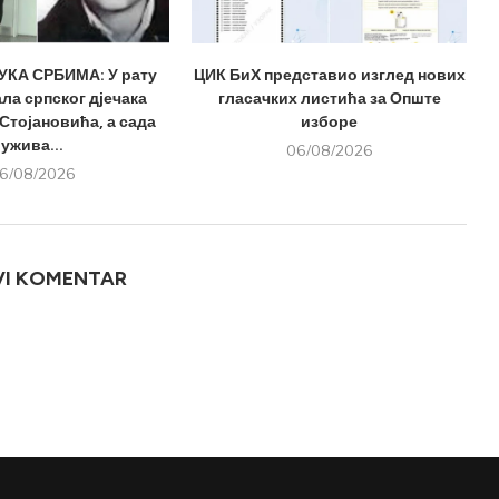
КА СРБИМА: У рату
ЦИК БиХ представио изглед нових
ла српског дјечака
гласачких листића за Опште
Стојановића, а сада
изборе
ужива...
06/08/2026
6/08/2026
VI KOMENTAR