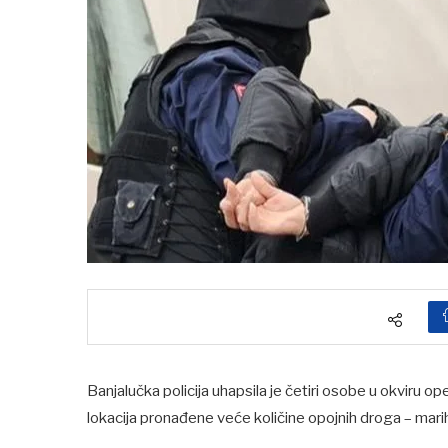
Banjalučka policija uhapsila je četiri osobe u okviru 
lokacija pronađene veće količine opojnih droga – mari