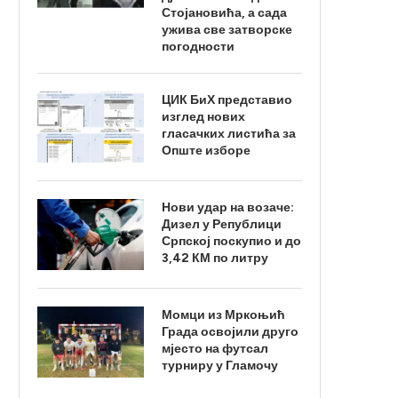
Стојановића, а сада
ужива све затворске
погодности
ЦИК БиХ представио
изглед нових
гласачких листића за
Опште изборе
Нови удар на возаче:
Дизел у Републици
Српској поскупио и до
3,42 КМ по литру
Момци из Мркоњић
Града освојили друго
мјесто на футсал
турниру у Гламочу