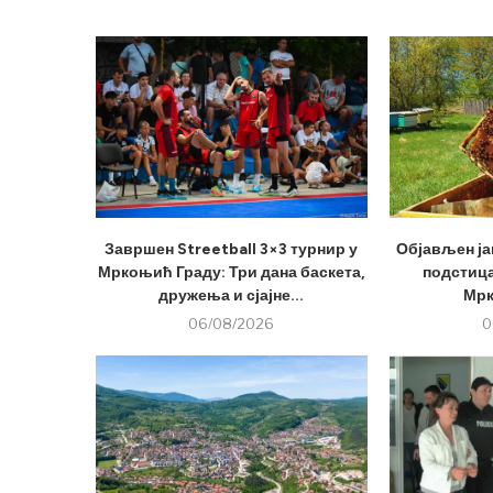
Завршен Streetball 3×3 турнир у
Објављен ја
Мркоњић Граду: Три дана баскета,
подстица
дружења и сјајне...
Мрк
06/08/2026
0