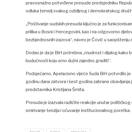
pravosnažno potvrđene presude predsjedniku Republik
odluka temelj svakog ozbiljnog i demokratskog društ
„Poštivanje sudskih presuda ključno je za funkcionisan
prilika u Bosni i Hercegovini, kao i na odgovorno djelov
bezbjednosnih izazova“, naveo je Čović u saopštenju
Dodao je da je BiH potrebna „mudrost i dijalog kako b
budućnosti koju smo dužni zajedno graditi“.
Podsjećamo, Apelaciono vijeće Suda BiH potvrdilo j
godinu dana zatvora i šest godina zabrane obavljanja
predstavnika Kristijana Šmita.
Presuda je izazvala različite reakcije unutar političko
smirivanje tenzija i očuvanje institucionalnog poretka.