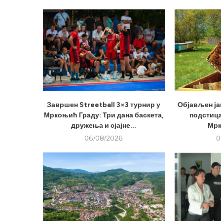
Завршен Streetball 3×3 турнир у
Објављен ја
Мркоњић Граду: Три дана баскета,
подстица
дружења и сјајне...
Мрк
06/08/2026
0