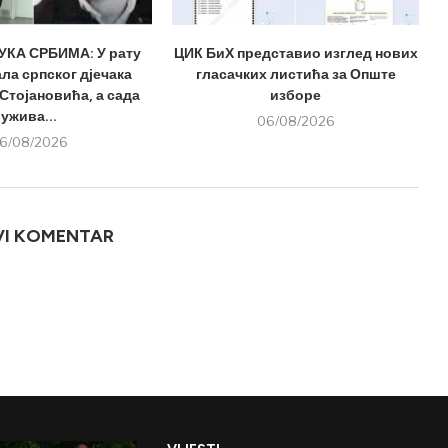
КА СРБИМА: У рату
ЦИК БиХ представио изглед нових
ла српског дјечака
гласачких листића за Опште
Стојановића, а сада
изборе
ужива...
06/08/2026
6/08/2026
VI KOMENTAR