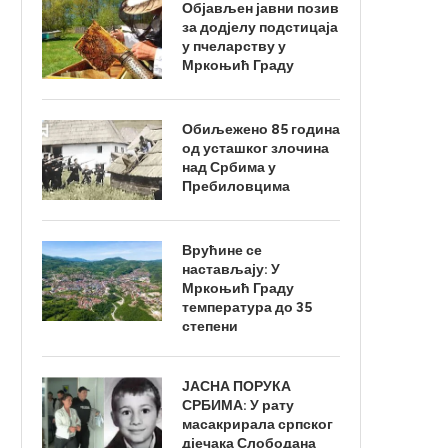
Објављен јавни позив
за додјелу подстицаја
у пчеларству у
Мркоњић Граду
Обиљежено 85 година
од усташког злочина
над Србима у
Пребиловцима
Врућине се
настављају: У
Мркоњић Граду
температура до 35
степени
ЈАСНА ПОРУКА
СРБИМА: У рату
масакрирала српског
дјечака Слободана