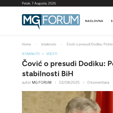
Petak, 7 Augusta, 2026
NASLOVNA
S
Home
-
Istaknuto
-
Čović o presudi Dodiku: Pošto
ISTAKNUTO
VIJESTI
Čović o presudi Dodiku: 
stabilnosti BiH
autor
MG FORUM
02/08/2025
0 komentara