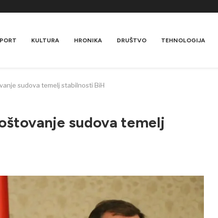
PORT
KULTURA
HRONIKA
DRUŠTVO
TEHNOLOGIJA
vanje sudova temelj stabilnosti BiH
Poštovanje sudova temelj