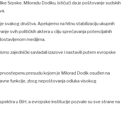
e Srpske, Miloradu Dodiku, ističući da je poštovanje sudskih
va.
je svakog društva. Apelujemo na hitnu stabilizaciju ukupnih
anje svih političkih aktera u cilju sprečavanja potencijalnih
 dostavljenom medijima.
ismo zajednički savladali izazove i nastavili putem evropske
e prvostepenu presudu kojom je Milorad Dodik osuđen na
 javne funkcije, zbog nepoštovanja odluka visokog
g spektra u BiH, a evropske institucije pozvale su sve strane na