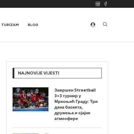
TURIZAM
BLOG
NAJNOVIJE VIJESTI
Завршен Streetball
3×3 турнир у
Мркоњић Граду: Три
дана баскета,
дружења и сјајне
атмосфере