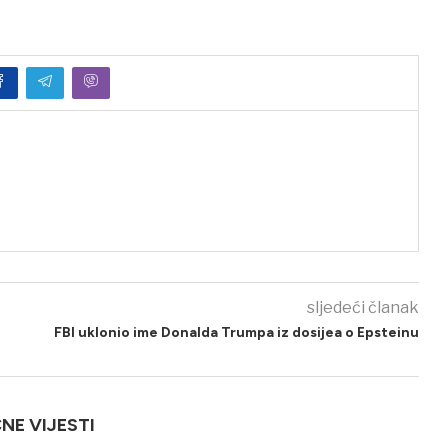
sljedeći članak
FBI uklonio ime Donalda Trumpa iz dosijea o Epsteinu
ČNE VIJESTI