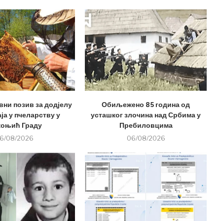
вни позив за додјелу
Обиљежено 85 година од
ја у пчеларству у
усташког злочина над Србима у
оњић Граду
Пребиловцима
6/08/2026
06/08/2026