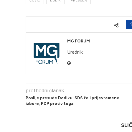
ČOVIĆ
DODIK
PRESUDA
MG FORUM
Urednik
prethodni članak
Poslije presude Dodiku: SDS želi prijevremene
izbore, PDP protiv toga
SLI