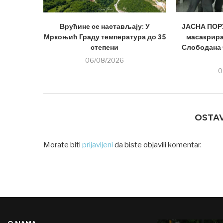
Врућине се настављају: У
ЈАСНА ПОРУ
Мркоњић Граду температура до 35
масакрира
степени
Слободана 
06/08/2026
0
OSTA
Morate biti
prijavljeni
da biste objavili komentar.