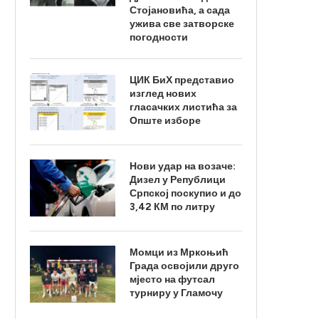
Стојановића, а сада
ужива све затворске
погодности
ЦИК БиХ представио
изглед нових
гласачких листића за
Опште изборе
Нови удар на возаче:
Дизел у Републици
Српској поскупио и до
3,42 КМ по литру
Момци из Мркоњић
Града освојили друго
мјесто на футсал
турниру у Гламочу