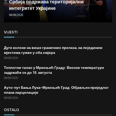
Србија подржава територијални
интегритет Украјине
08/08/2026
VIJESTI
Дуге колоне на више граничних прелаза, на појединим
мјестима гужве у оба смјера
08/08/2026
Топлотни талас у Мркоњић Граду: Високе температуре
задржаће се до 18. августа
08/08/2026
Ауто-пут Бања Лука–Мркоњић Град: Објављен приједлог
плана парцелације
08/08/2026
OSTALO