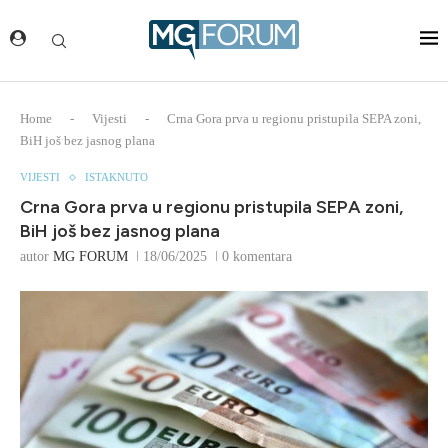
Home
-
Vijesti
-
Crna Gora prva u regionu pristupila SEPA zoni,
BiH još bez jasnog plana
VIJESTI
ISTAKNUTO
Crna Gora prva u regionu pristupila SEPA zoni,
BiH još bez jasnog plana
autor
MG FORUM
18/06/2025
0 komentara