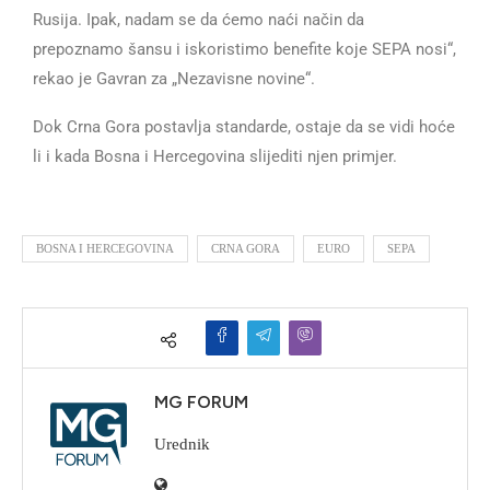
Rusija. Ipak, nadam se da ćemo naći način da
prepoznamo šansu i iskoristimo benefite koje SEPA nosi“,
rekao je Gavran za „Nezavisne novine“.
Dok Crna Gora postavlja standarde, ostaje da se vidi hoće
li i kada Bosna i Hercegovina slijediti njen primjer.
BOSNA I HERCEGOVINA
CRNA GORA
EURO
SEPA
MG FORUM
Urednik