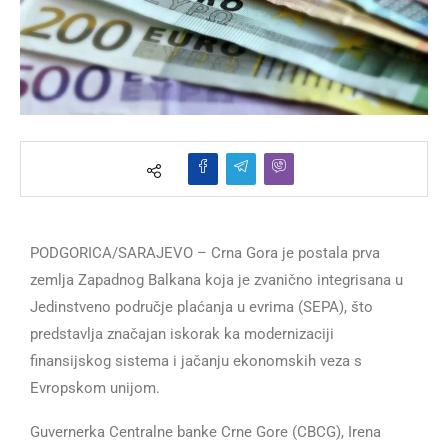
PODGORICA/SARAJEVO – Crna Gora je postala prva
zemlja Zapadnog Balkana koja je zvanično integrisana u
Jedinstveno područje plaćanja u evrima (SEPA), što
predstavlja značajan iskorak ka modernizaciji
finansijskog sistema i jačanju ekonomskih veza s
Evropskom unijom.
Guvernerka Centralne banke Crne Gore (CBCG), Irena