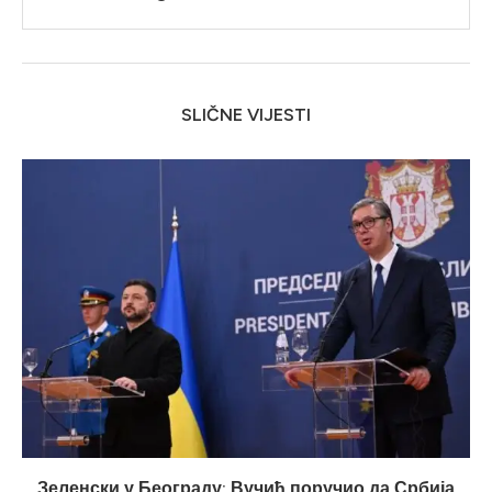
SLIČNE VIJESTI
Зеленски у Београду: Вучић поручио да Србија