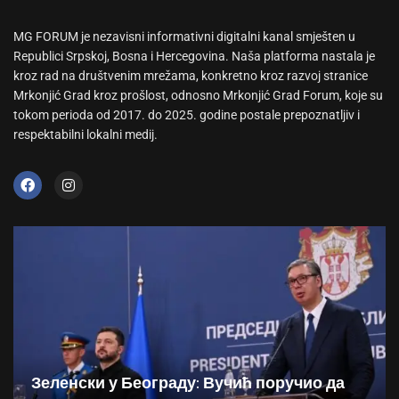
MG FORUM je nezavisni informativni digitalni kanal smješten u
Republici Srpskoj, Bosna i Hercegovina. Naša platforma nastala je
kroz rad na društvenim mrežama, konkretno kroz razvoj stranice
Mrkonjić Grad kroz prošlost, odnosno Mrkonjić Grad Forum, koje su
tokom perioda od 2017. do 2025. godine postale prepoznatljiv i
respektabilni lokalni medij.
Зеленски у Београду: Вучић поручио да