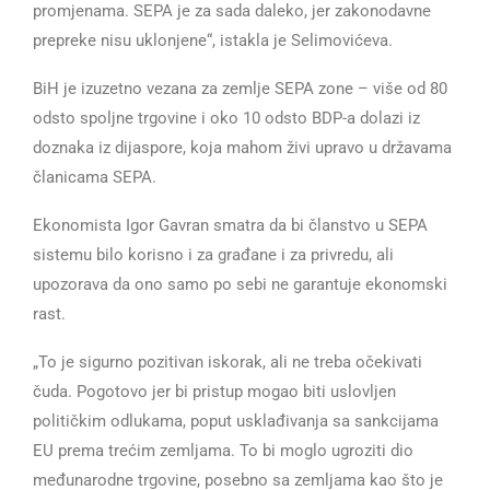
promjenama. SEPA je za sada daleko, jer zakonodavne
prepreke nisu uklonjene“, istakla je Selimovićeva.
BiH je izuzetno vezana za zemlje SEPA zone – više od 80
odsto spoljne trgovine i oko 10 odsto BDP-a dolazi iz
doznaka iz dijaspore, koja mahom živi upravo u državama
članicama SEPA.
Ekonomista Igor Gavran smatra da bi članstvo u SEPA
sistemu bilo korisno i za građane i za privredu, ali
upozorava da ono samo po sebi ne garantuje ekonomski
rast.
„To je sigurno pozitivan iskorak, ali ne treba očekivati
čuda. Pogotovo jer bi pristup mogao biti uslovljen
političkim odlukama, poput usklađivanja sa sankcijama
EU prema trećim zemljama. To bi moglo ugroziti dio
međunarodne trgovine, posebno sa zemljama kao što je