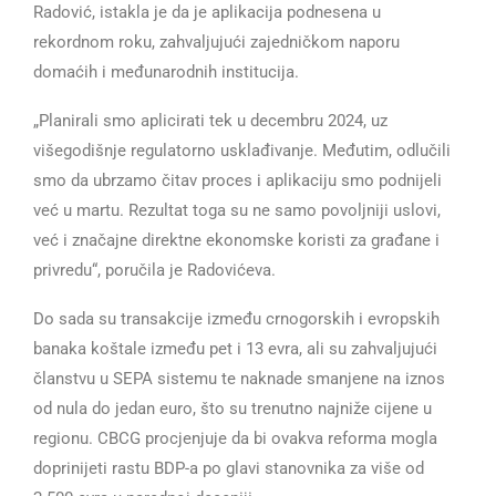
Radović, istakla je da je aplikacija podnesena u
rekordnom roku, zahvaljujući zajedničkom naporu
domaćih i međunarodnih institucija.
„Planirali smo aplicirati tek u decembru 2024, uz
višegodišnje regulatorno usklađivanje. Međutim, odlučili
smo da ubrzamo čitav proces i aplikaciju smo podnijeli
već u martu. Rezultat toga su ne samo povoljniji uslovi,
već i značajne direktne ekonomske koristi za građane i
privredu“, poručila je Radovićeva.
Do sada su transakcije između crnogorskih i evropskih
banaka koštale između pet i 13 evra, ali su zahvaljujući
članstvu u SEPA sistemu te naknade smanjene na iznos
od nula do jedan euro, što su trenutno najniže cijene u
regionu. CBCG procjenjuje da bi ovakva reforma mogla
doprinijeti rastu BDP-a po glavi stanovnika za više od