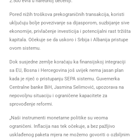
2.500 evra u narednoj deceniji.
Pored nižih troškova prekograničnih transakcija, koristi
uključuju bolje povezivanje sa dijasporom, suzbijanje sive
ekonomije, privlačenje investicija i potencijalni rast tržišta
kapitala. Očekuje se da uskoro i Srbija i Albanija pristupe
ovom sistemu.
Dok susjedne zemlje koračaju ka finansijskoj integraciji
sa EU, Bosna i Hercegovina još uvijek nema jasan plan
kada je riječ o pristupanju SEPA sistemu. Guvernerka
Centralne banke BiH, Jasmina Selimović, upozorava na
nepovoljnu situaciju i ograničene kapacitete za
sprovođenje reformi.
„Naši instrumenti monetarne politike su veoma
ograničeni. Inflacija nas tek očekuje, a bez pažljivo
usklađenog paketa mjera ne možemo govoriti o ozbiljnim