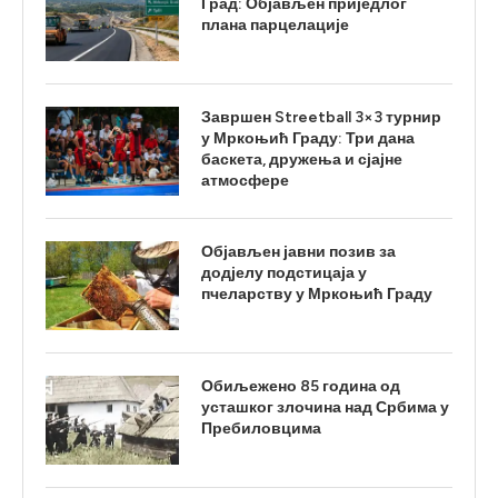
Град: Објављен приједлог
плана парцелације
Завршен Streetball 3×3 турнир
у Мркоњић Граду: Три дана
баскета, дружења и сјајне
атмосфере
Објављен јавни позив за
додјелу подстицаја у
пчеларству у Мркоњић Граду
Обиљежено 85 година од
усташког злочина над Србима у
Пребиловцима