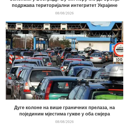
подржава територијални интегритет Украјине
08/08/2026
Дуге колоне на више граничних прелаза, на
појединим мјестима гужве у оба смјера
08/08/2026