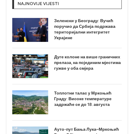
NAJNOVIJE VIJESTI
Зеленски у Београду: Вучић
поручио да Србија подржава
територијални интегритет
Украјине
Дуге колоне на више граничних
прелаза, на појединим мјестима
гужве у оба смјера
Топлотни талас у Мркоњић
Граду: Високе температуре
задржаће се до 18. августа
Ауто-пут Бања Лука–Мркоњић