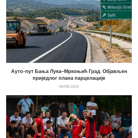
Ауто-пут Бања Лука–Мркоњић Град: Објављен
приједлог плана парцелације
08/08/2026