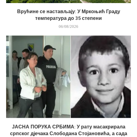
Врућине се настављају: У Мркоњић Граду
температура до 35 степени
06/08/2026
ЈАСНА ПОРУКА СРБИМА: У рату масакрирала
српског дјечака Слободана Стојановића, а сада