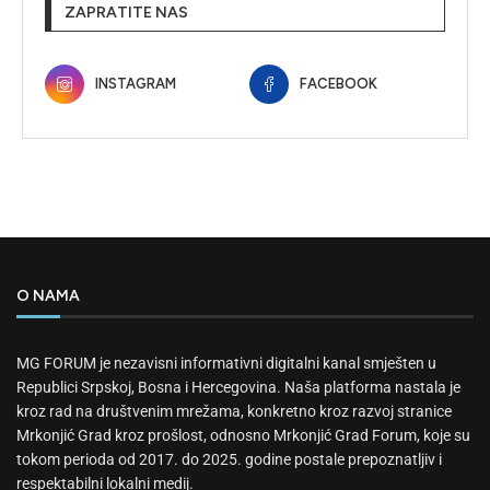
ZAPRATITE NAS
INSTAGRAM
FACEBOOK
O NAMA
MG FORUM je nezavisni informativni digitalni kanal smješten u
Republici Srpskoj, Bosna i Hercegovina. Naša platforma nastala je
kroz rad na društvenim mrežama, konkretno kroz razvoj stranice
Mrkonjić Grad kroz prošlost, odnosno Mrkonjić Grad Forum, koje su
tokom perioda od 2017. do 2025. godine postale prepoznatljiv i
respektabilni lokalni medij.