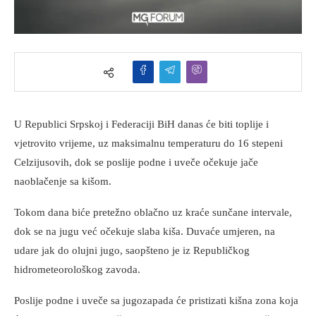
U Republici Srpskoj i Federaciji BiH danas će biti toplije i
vjetrovito vrijeme, uz maksimalnu temperaturu do 16 stepeni
Celzijusovih, dok se poslije podne i uveče očekuje jače
naoblačenje sa kišom.
Tokom dana biće pretežno oblačno uz kraće sunčane intervale,
dok se na jugu već očekuje slaba kiša. Duvaće umjeren, na
udare jak do olujni jugo, saopšteno je iz Republičkog
hidrometeorološkog zavoda.
Poslije podne i uveče sa jugozapada će pristizati kišna zona koja