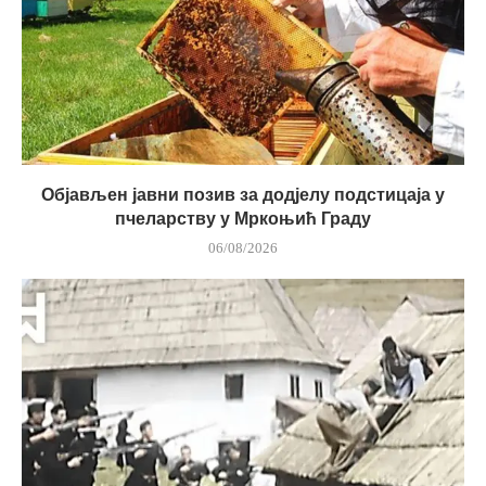
Објављен јавни позив за додјелу подстицаја у
пчеларству у Мркоњић Граду
06/08/2026