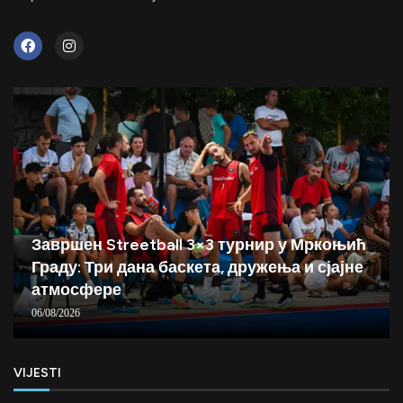
Завршен Streetball 3×3 турнир у Мркоњић
Граду: Три дана баскета, дружења и сјајне
атмосфере
06/08/2026
VIJESTI