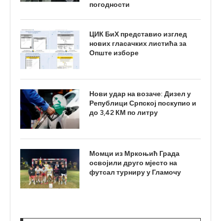
погодности
ЦИК БиХ представио изглед
нових гласачких листића за
Опште изборе
Нови удар на возаче: Дизел у
Републици Српској поскупио и
до 3,42 КМ по литру
Момци из Мркоњић Града
освојили друго мјесто на
футсал турниру у Гламочу