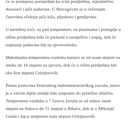
će se postepeno premještati ka svim predjelima, mjestimično
donoseći i jače padavine. U Hercegovini se u večernjim
časovima očekuju jača kiša, pljuskovi i grmljavina.
U narednoj noći, uz pad temperature, na planinama i ponegdje u
nižim predjelima kiša će prelaziti u susnježicu i snijeg, dok će
najmanje padavina biti na sjeveroistoku.
Maksimalna temperatura vazduha kretaće se od osam stepeni na
istoku do 16 stepeni na sjeveru, dok će u višim predjelima biti
oko šest stepeni Celzijusovih.
Prema podacima Federalnog hidrometeorološkog zavoda, jutros
je u većem dijelu zemlje bilo umjereno do pretežno oblačno.
Temperatura vazduha u 7 časova kretala se od minus osam
stepeni na Sokocu do 11 stepeni u Bihaću, dok je u Mrkonjić
Gradu i Jajcu izmjereno nula stepeni Celzijusovih.