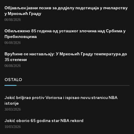
Објављен јавни позив за додјелу подстицаја у пчеларству
у Мркоњић Граду
06/08/2026
Обиљежено 85 година од усташког злочина над Србима у
Пребиловцима
06/08/2026
Врућине се настављају: У Мркоњић Граду температура до
35 степени
06/08/2026
OSTALO
Jokić briljirao protiv Voriorsa i ispisao novu stranicu NBA
istorije
30/03/2026
Jokić oborio 65 godina star NBA rekord
10/03/2026