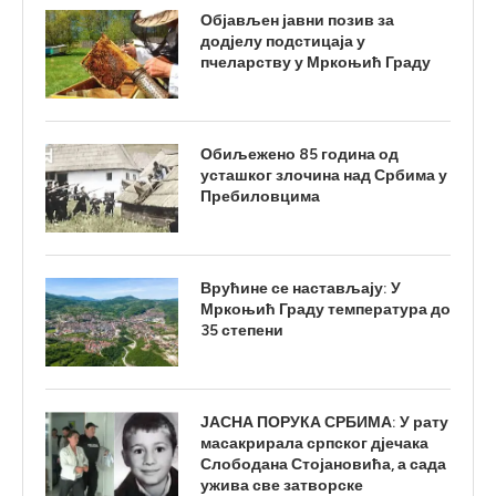
Објављен јавни позив за
додјелу подстицаја у
пчеларству у Мркоњић Граду
Обиљежено 85 година од
усташког злочина над Србима у
Пребиловцима
Врућине се настављају: У
Мркоњић Граду температура до
35 степени
ЈАСНА ПОРУКА СРБИМА: У рату
масакрирала српског дјечака
Слободана Стојановића, а сада
ужива све затворске