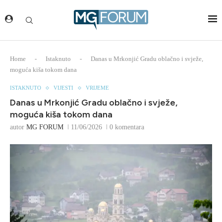
Home
-
Istaknuto
-
Danas u Mrkonjić Gradu oblačno i svježe,
moguća kiša tokom dana
ISTAKNUTO
VIJESTI
VRIJEME
Danas u Mrkonjić Gradu oblačno i svježe,
moguća kiša tokom dana
autor
MG FORUM
11/06/2026
0 komentara