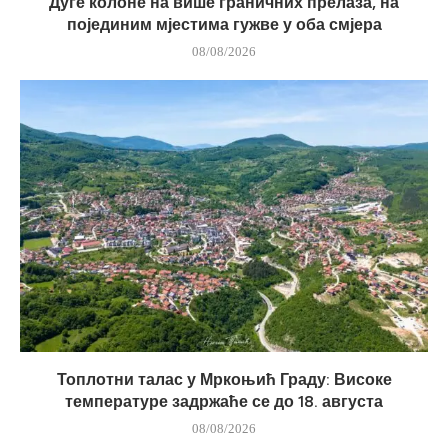
Дуге колоне на више граничних прелаза, на
појединим мјестима гужве у оба смјера
08/08/2026
Топлотни талас у Мркоњић Граду: Високе
температуре задржаће се до 18. августа
08/08/2026