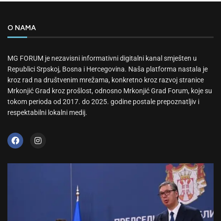
O NAMA
MG FORUM je nezavisni informativni digitalni kanal smješten u
Republici Srpskoj, Bosna i Hercegovina. Naša platforma nastala je
kroz rad na društvenim mrežama, konkretno kroz razvoj stranice
Mrkonjić Grad kroz prošlost, odnosno Mrkonjić Grad Forum, koje su
tokom perioda od 2017. do 2025. godine postale prepoznatljiv i
respektabilni lokalni medij.