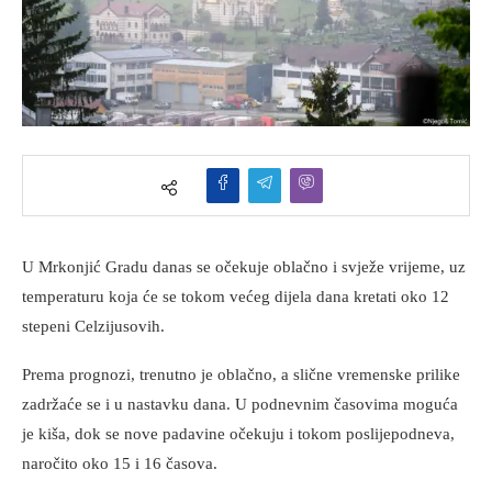
U Mrkonjić Gradu danas se očekuje oblačno i svježe vrijeme, uz
temperaturu koja će se tokom većeg dijela dana kretati oko 12
stepeni Celzijusovih.
Prema prognozi, trenutno je oblačno, a slične vremenske prilike
zadržaće se i u nastavku dana. U podnevnim časovima moguća
je kiša, dok se nove padavine očekuju i tokom poslijepodneva,
naročito oko 15 i 16 časova.