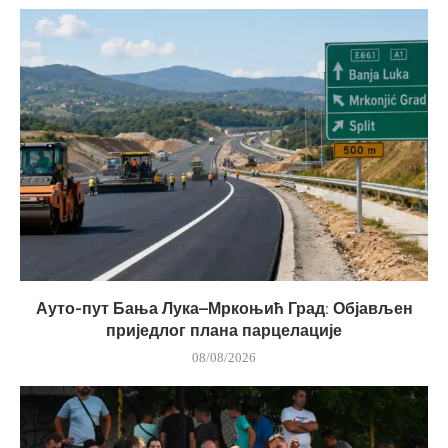
Ауто-пут Бања Лука–Мркоњић Град: Објављен
приједлог плана парцелације
08/08/2026