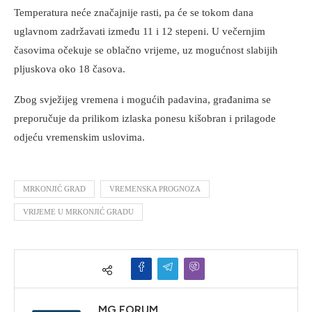
Temperatura neće značajnije rasti, pa će se tokom dana
uglavnom zadržavati između 11 i 12 stepeni. U večernjim
časovima očekuje se oblačno vrijeme, uz mogućnost slabijih
pljuskova oko 18 časova.
Zbog svježijeg vremena i mogućih padavina, građanima se
preporučuje da prilikom izlaska ponesu kišobran i prilagode
odjeću vremenskim uslovima.
MRKONJIĆ GRAD
VREMENSKA PROGNOZA
VRIJEME U MRKONJIĆ GRADU
MG FORUM