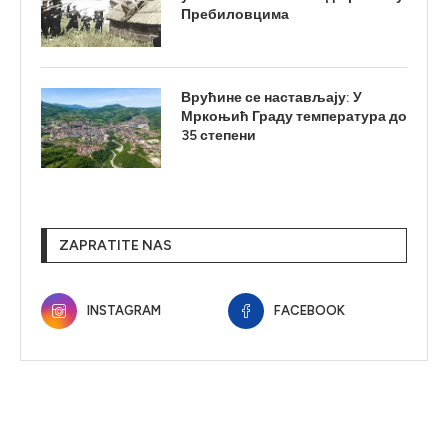
Пребиловцима
Врућине се настављају: У
Мркоњић Граду температура до
35 степени
ZAPRATITE NAS
INSTAGRAM
FACEBOOK