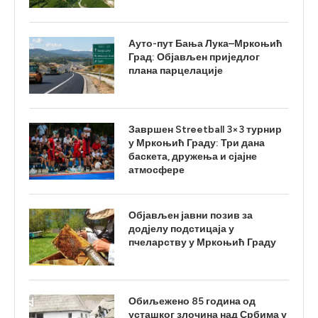
Ауто-пут Бања Лука–Мркоњић
Град: Објављен приједлог
плана парцелације
Завршен Streetball 3×3 турнир
у Мркоњић Граду: Три дана
баскета, дружења и сјајне
атмосфере
Објављен јавни позив за
додјелу подстицаја у
пчеларству у Мркоњић Граду
Обиљежено 85 година од
усташког злочина над Србима у