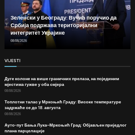
Зеленски у Београду: Вучић поручио да
Србија подржава територијални
интегритет Украјине
08/08/2026
VIJESTI
Дуге колоне на више граничних прелаза, на појединим
мјестима гужве у оба смјера
08/08/2026
Топлотни талас у Мркоњић Граду: Високе температуре
задржаће се до 18. августа
08/08/2026
Ауто-пут Бања Лука–Мркоњић Град: Објављен приједлог
плана парцелације