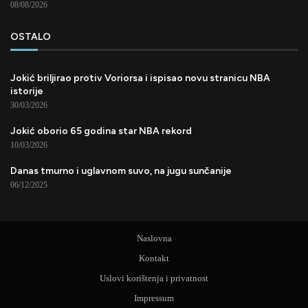
08/08/2026
OSTALO
Jokić briljirao protiv Voriorsa i ispisao novu stranicu NBA
istorije
30/03/2026
Jokić oborio 65 godina star NBA rekord
10/03/2026
Danas tmurno i uglavnom suvo, na jugu sunčanije
06/12/2025
Naslovna
Kontakt
Uslovi korištenja i privatnost
Impressum