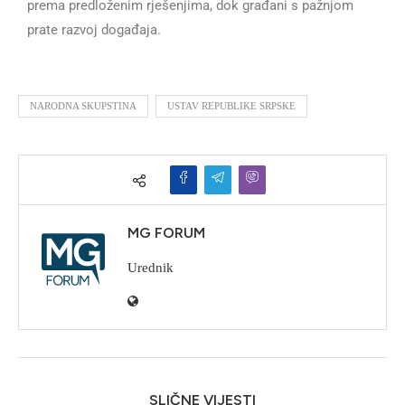
prema predloženim rješenjima, dok građani s pažnjom
prate razvoj događaja.
NARODNA SKUPSTINA
USTAV REPUBLIKE SRPSKE
MG FORUM
Urednik
SLIČNE VIJESTI