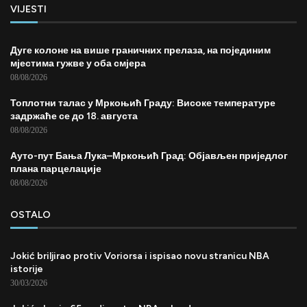
VIJESTI
Дуге колоне на више граничних прелаза, на појединим
мјестима гужве у оба смјера
08/08/2026
Топлотни талас у Мркоњић Граду: Високе температуре
задржаће се до 18. августа
08/08/2026
Ауто-пут Бања Лука–Мркоњић Град: Објављен приједлог
плана парцелације
08/08/2026
OSTALO
Jokić briljirao protiv Voriorsa i ispisao novu stranicu NBA
istorije
30/03/2026