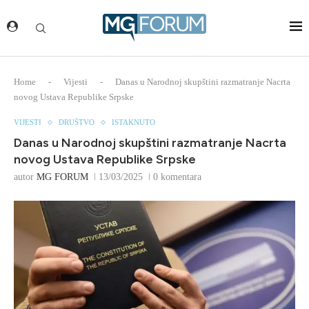
Home
-
Vijesti
-
Danas u Narodnoj skupštini razmatranje Nacrta
novog Ustava Republike Srpske
VIJESTI
DRUŠTVO
ISTAKNUTO
Danas u Narodnoj skupštini razmatranje Nacrta
novog Ustava Republike Srpske
autor
MG FORUM
13/03/2025
0 komentara