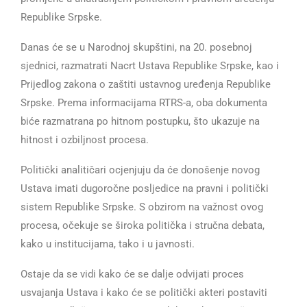
Republike Srpske.
Danas će se u Narodnoj skupštini, na 20. posebnoj
sjednici, razmatrati Nacrt Ustava Republike Srpske, kao i
Prijedlog zakona o zaštiti ustavnog uređenja Republike
Srpske. Prema informacijama RTRS-a, oba dokumenta
biće razmatrana po hitnom postupku, što ukazuje na
hitnost i ozbiljnost procesa.
Politički analitičari ocjenjuju da će donošenje novog
Ustava imati dugoročne posljedice na pravni i politički
sistem Republike Srpske. S obzirom na važnost ovog
procesa, očekuje se široka politička i stručna debata,
kako u institucijama, tako i u javnosti.
Ostaje da se vidi kako će se dalje odvijati proces
usvajanja Ustava i kako će se politički akteri postaviti