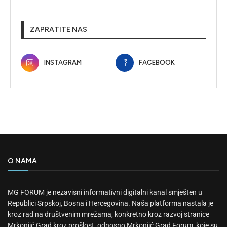
ZAPRATITE NAS
INSTAGRAM
FACEBOOK
O NAMA
MG FORUM je nezavisni informativni digitalni kanal smješten u
Republici Srpskoj, Bosna i Hercegovina. Naša platforma nastala je
kroz rad na društvenim mrežama, konkretno kroz razvoj stranice
Mrkonjić Grad kroz prošlost, odnosno Mrkonjić Grad Forum, koje su