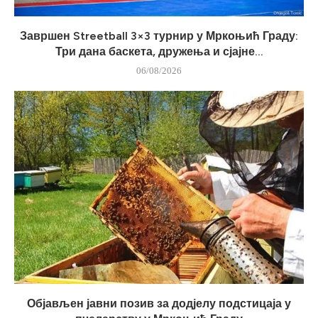
Завршен Streetball 3×3 турнир у Мркоњић Граду:
Три дана баскета, дружења и сјајне...
06/08/2026
Објављен јавни позив за додјелу подстицаја у