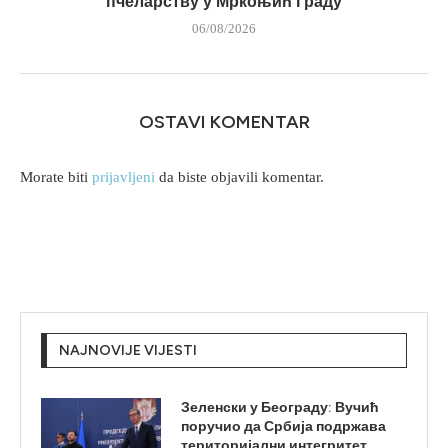
пчеларству у Мркоњић Граду
06/08/2026
OSTAVI KOMENTAR
Morate biti
prijavljeni
da biste objavili komentar.
NAJNOVIJE VIJESTI
Зеленски у Београду: Вучић
поручио да Србија подржава
територијални интегритет