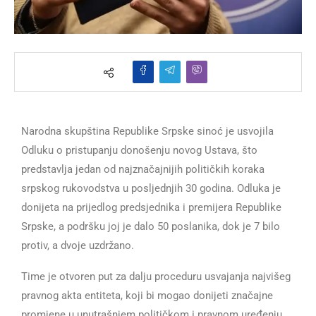
Narodna skupština Republike Srpske sinoć je usvojila
Odluku o pristupanju donošenju novog Ustava, što
predstavlja jedan od najznačajnijih političkih koraka
srpskog rukovodstva u posljednjih 30 godina. Odluka je
donijeta na prijedlog predsjednika i premijera Republike
Srpske, a podršku joj je dalo 50 poslanika, dok je 7 bilo
protiv, a dvoje uzdržano.
Time je otvoren put za dalju proceduru usvajanja najvišeg
pravnog akta entiteta, koji bi mogao donijeti značajne
promjene u unutrašnjem političkom i pravnom uređenju