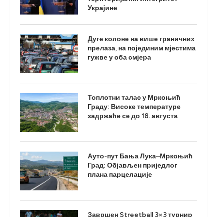
Украјине
Дуге колоне на више граничних
прелаза, на појединим мјестима
гужве у оба смјера
Топлотни талас у Мркоњић
Граду: Високе температуре
задржаће се до 18. августа
Ауто-пут Бања Лука–Мркоњић
Град: Објављен приједлог
плана парцелације
Завршен Streetball 3×3 турнир