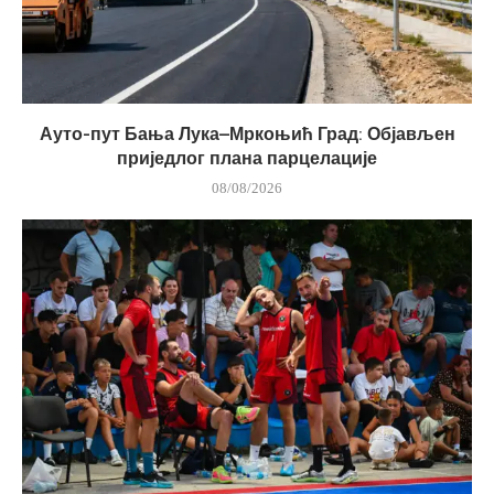
Ауто-пут Бања Лука–Мркоњић Град: Објављен
приједлог плана парцелације
08/08/2026