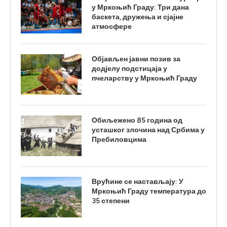
у Мркоњић Граду: Три дана
баскета, дружења и сјајне
атмосфере
Објављен јавни позив за
додјелу подстицаја у
пчеларству у Мркоњић Граду
Обиљежено 85 година од
усташког злочина над Србима у
Пребиловцима
Врућине се настављају: У
Мркоњић Граду температура до
35 степени