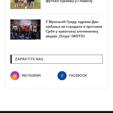
футсал турниру у Гламочу
У Мркоњић Граду одржан Дан
сјећања на страдале и прогнане
Србе у хрватској злочиначкој
акцији „Олуја“ (ФОТО)
ZAPRATITE NAS
INSTAGRAM
FACEBOOK