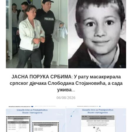
ЈАСНА ПОРУКА СРБИМА: У рату масакрирала
српског дјечака Слободана Стојановића, а сада
ужива...
06/08/2026