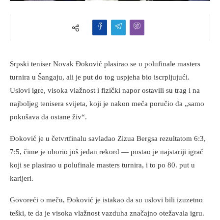
Srpski teniser Novak Đoković plasirao se u polufinale masters
turnira u Šangaju, ali je put do tog uspjeha bio iscrpljujući.
Uslovi igre, visoka vlažnost i fizički napor ostavili su trag i na
najboljeg tenisera svijeta, koji je nakon meča poručio da „samo
pokušava da ostane živ“.
Đoković je u četvrtfinalu savladao Zizua Bergsa rezultatom 6:3,
7:5, čime je oborio još jedan rekord — postao je najstariji igrač
koji se plasirao u polufinale masters turnira, i to po 80. put u
karijeri.
Govoreći o meču, Đoković je istakao da su uslovi bili izuzetno
teški, te da je visoka vlažnost vazduha značajno otežavala igru.