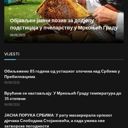
Објављен јавни позив за додјелу
подстицаја у пчеларству у Мркоњић Граду
06/08/2026
VIJESTI
Обиљежено 85 година од усташког злочина над Србима у
Пребиловцима
06/08/2026
Врућине се настављају: У Мркоњић Граду температура до
35 степени
06/08/2026
ЈАСНА ПОРУКА СРБИМА: У рату масакрирала српског
дјечака Слободана Стојановића, а сада ужива све
затворске погодности