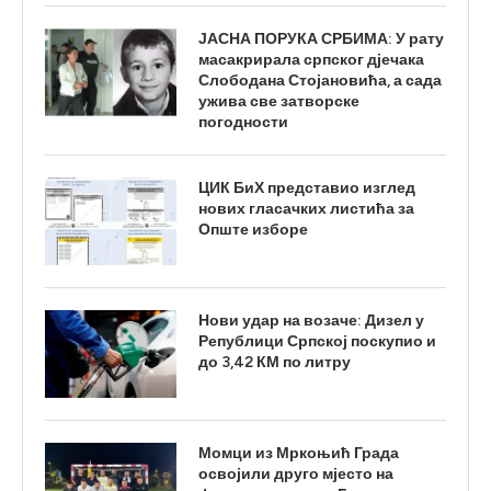
ЈАСНА ПОРУКА СРБИМА: У рату
масакрирала српског дјечака
Слободана Стојановића, а сада
ужива све затворске
погодности
ЦИК БиХ представио изглед
нових гласачких листића за
Опште изборе
Нови удар на возаче: Дизел у
Републици Српској поскупио и
до 3,42 КМ по литру
Момци из Мркоњић Града
освојили друго мјесто на