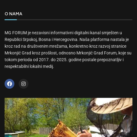
O NAMA
MG FORUM je nezavisni informativni digitalni kanal smješten u
Republici Srpskoj, Bosna i Hercegovina. Naša platforma nastala je
kroz rad na društvenim mrežama, konkretno kroz razvoj stranice
Mrkonjić Grad kroz prošlost, odnosno Mrkonjić Grad Forum, koje su
tokom perioda od 2017. do 2025. godine postale prepoznatljiv i
respektabilni lokalni medij.