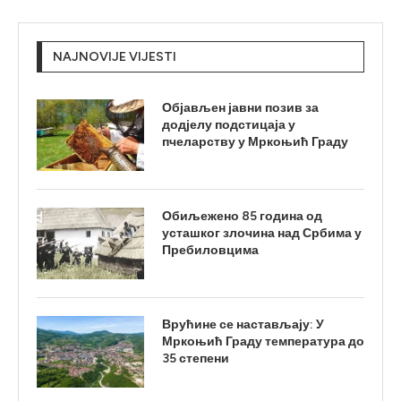
NAJNOVIJE VIJESTI
Објављен јавни позив за
додјелу подстицаја у
пчеларству у Мркоњић Граду
Обиљежено 85 година од
усташког злочина над Србима у
Пребиловцима
Врућине се настављају: У
Мркоњић Граду температура до
35 степени