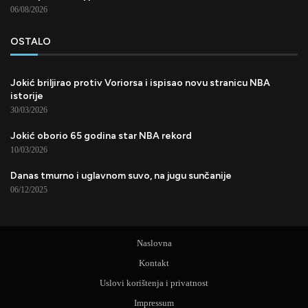
06/08/2026
OSTALO
Jokić briljirao protiv Voriorsa i ispisao novu stranicu NBA
istorije
30/03/2026
Jokić oborio 65 godina star NBA rekord
10/03/2026
Danas tmurno i uglavnom suvo, na jugu sunčanije
06/12/2025
Naslovna
Kontakt
Uslovi korištenja i privatnost
Impressum