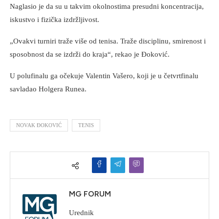
Naglasio je da su u takvim okolnostima presudni koncentracija,
iskustvo i fizička izdržljivost.
„Ovakvi turniri traže više od tenisa. Traže disciplinu, smirenost i
sposobnost da se izdrži do kraja“, rekao je Đoković.
U polufinalu ga očekuje Valentin Vašero, koji je u četvrtfinalu
savladao Holgera Runea.
NOVAK ĐOKOVIĆ
TENIS
MG FORUM
Urednik