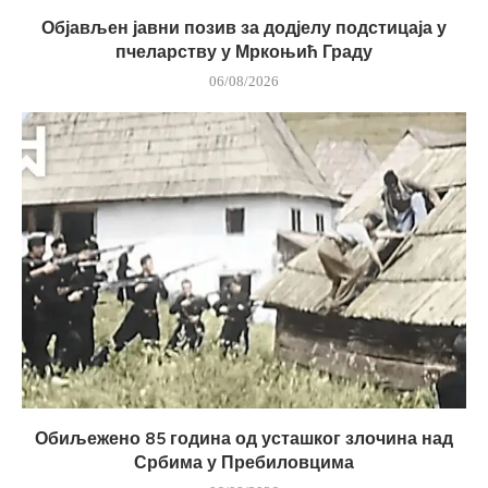
Објављен јавни позив за додјелу подстицаја у
пчеларству у Мркоњић Граду
06/08/2026
Обиљежено 85 година од усташког злочина над
Србима у Пребиловцима