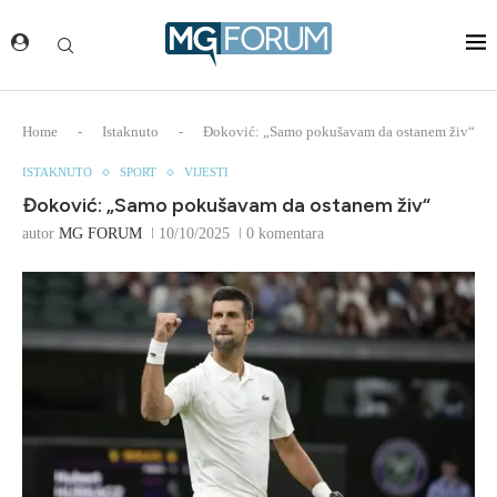
Home
-
Istaknuto
-
Đoković: „Samo pokušavam da ostanem živ“
ISTAKNUTO
SPORT
VIJESTI
Đoković: „Samo pokušavam da ostanem živ“
autor
MG FORUM
10/10/2025
0 komentara