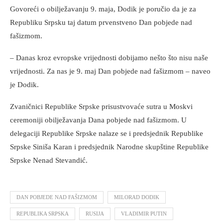
Govoreći o obilježavanju 9. maja, Dodik je poručio da je za
Republiku Srpsku taj datum prvenstveno Dan pobjede nad
fašizmom.
– Danas kroz evropske vrijednosti dobijamo nešto što nisu naše
vrijednosti. Za nas je 9. maj Dan pobjede nad fašizmom – naveo
je Dodik.
Zvaničnici Republike Srpske prisustvovaće sutra u Moskvi
ceremoniji obilježavanja Dana pobjede nad fašizmom. U
delegaciji Republike Srpske nalaze se i predsjednik Republike
Srpske Siniša Karan i predsjednik Narodne skupštine Republike
Srpske Nenad Stevandić.
DAN POBJEDE NAD FAŠIZMOM
MILORAD DODIK
REPUBLIKA SRPSKA
RUSIJA
VLADIMIR PUTIN