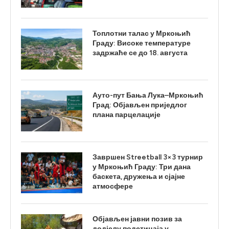
Топлотни талас у Мркоњић
Граду: Високе температуре
задржаће се до 18. августа
Ауто-пут Бања Лука–Мркоњић
Град: Објављен приједлог
плана парцелације
Завршен Streetball 3×3 турнир
у Мркоњић Граду: Три дана
баскета, дружења и сјајне
атмосфере
Објављен јавни позив за
додјелу подстицаја у