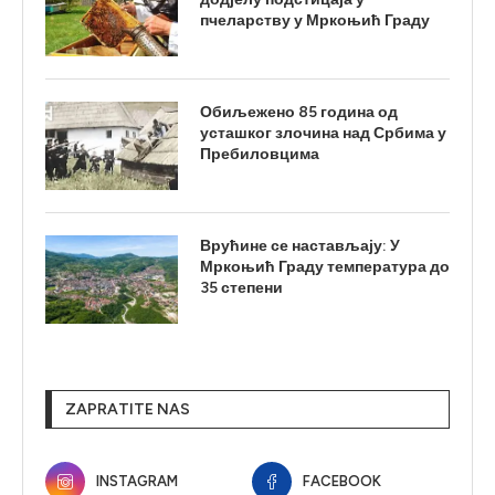
пчеларству у Мркоњић Граду
Обиљежено 85 година од
усташког злочина над Србима у
Пребиловцима
Врућине се настављају: У
Мркоњић Граду температура до
35 степени
ZAPRATITE NAS
INSTAGRAM
FACEBOOK