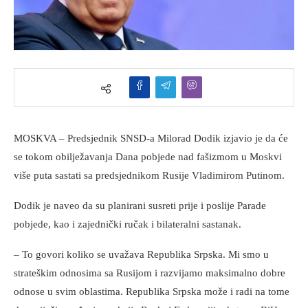
MOSKVA – Predsjednik SNSD-a Milorad Dodik izjavio je da će
se tokom obilježavanja Dana pobjede nad fašizmom u Moskvi
više puta sastati sa predsjednikom Rusije Vladimirom Putinom.
Dodik je naveo da su planirani susreti prije i poslije Parade
pobjede, kao i zajednički ručak i bilateralni sastanak.
– To govori koliko se uvažava Republika Srpska. Mi smo u
strateškim odnosima sa Rusijom i razvijamo maksimalno dobre
odnose u svim oblastima. Republika Srpska može i radi na tome