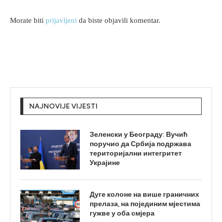
Morate biti
prijavljeni
da biste objavili komentar.
NAJNOVIJE VIJESTI
Зеленски у Београду: Вучић
поручио да Србија подржава
територијални интегритет
Украјине
Дуге колоне на више граничних
прелаза, на појединим мјестима
гужве у оба смјера