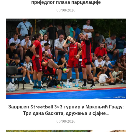
приједлог плана парцелације
08/08/2026
Завршен Streetball 3×3 турнир у Мркоњић Граду:
Три дана баскета, дружења и сјајне...
06/08/2026