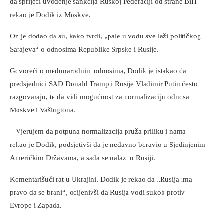
da spriječi uvođenje sankcija Ruskoj Federaciji od strane BiH –
rekao je Dodik iz Moskve.
On je dodao da su, kako tvrdi, „pale u vodu sve laži političkog
Sarajeva“ o odnosima Republike Srpske i Rusije.
Govoreći o međunarodnim odnosima, Dodik je istakao da
predsjednici SAD Donald Tramp i Rusije Vladimir Putin često
razgovaraju, te da vidi mogućnost za normalizaciju odnosa
Moskve i Vašingtona.
– Vjerujem da potpuna normalizacija pruža priliku i nama –
rekao je Dodik, podsjetivši da je nedavno boravio u Sjedinjenim
Američkim Državama, a sada se nalazi u Rusiji.
Komentarišući rat u Ukrajini, Dodik je rekao da „Rusija ima
pravo da se brani“, ocijenivši da Rusija vodi sukob protiv
Evrope i Zapada.