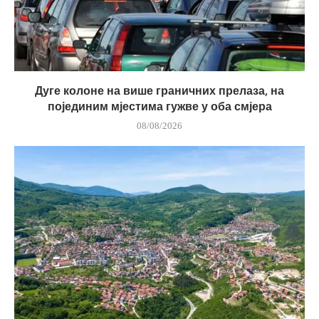
Дуге колоне на више граничних прелаза, на
појединим мјестима гужве у оба смјера
08/08/2026