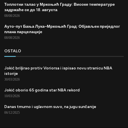
Топлотни талас у Мркоњић Граду: Високе температуре
задржаће се до 18. августа
08/08/2026
Ауто-пут Бања Лука–Мркоњић Град: Објављен приједлог
плана парцелације
08/08/2026
OSTALO
Jokić briljirao protiv Voriorsa i ispisao novu stranicu NBA
istorije
30/03/2026
Jokić oborio 65 godina star NBA rekord
10/03/2026
Danas tmurno i uglavnom suvo, na jugu sunčanije
06/12/2025