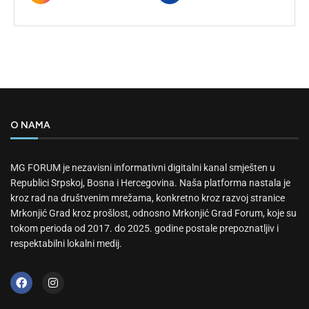
O NAMA
MG FORUM je nezavisni informativni digitalni kanal smješten u
Republici Srpskoj, Bosna i Hercegovina. Naša platforma nastala je
kroz rad na društvenim mrežama, konkretno kroz razvoj stranice
Mrkonjić Grad kroz prošlost, odnosno Mrkonjić Grad Forum, koje su
tokom perioda od 2017. do 2025. godine postale prepoznatljiv i
respektabilni lokalni medij.