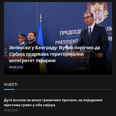
Зеленски у Београду: Вучић поручио да
Србија подржава територијални
интегритет Украјине
08/08/2026
VIJESTI
Дуге колоне на више граничних прелаза, на појединим
мјестима гужве у оба смјера
08/08/2026