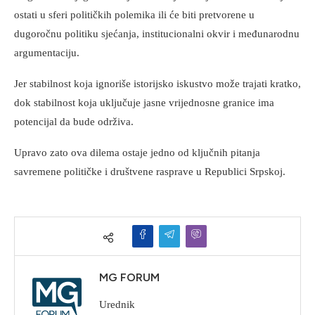
ostati u sferi političkih polemika ili će biti pretvorene u
dugoročnu politiku sjećanja, institucionalni okvir i međunarodnu
argumentaciju.
Jer stabilnost koja ignoriše istorijsko iskustvo može trajati kratko,
dok stabilnost koja uključuje jasne vrijednosne granice ima
potencijal da bude održiva.
Upravo zato ova dilema ostaje jedno od ključnih pitanja
savremene političke i društvene rasprave u Republici Srpskoj.
MG FORUM
Urednik