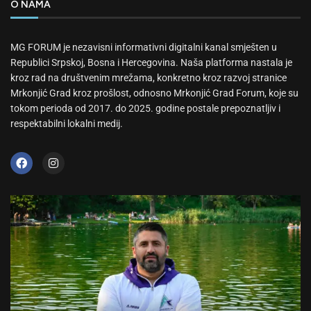
O NAMA
MG FORUM je nezavisni informativni digitalni kanal smješten u
Republici Srpskoj, Bosna i Hercegovina. Naša platforma nastala je
kroz rad na društvenim mrežama, konkretno kroz razvoj stranice
Mrkonjić Grad kroz prošlost, odnosno Mrkonjić Grad Forum, koje su
tokom perioda od 2017. do 2025. godine postale prepoznatljiv i
respektabilni lokalni medij.