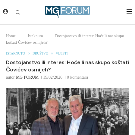
Home
-
Istaknuto
-
Dostojanstvo ili interes: Hoće li nas skupo
koštati Čovićev osmijeh?
ISTAKNUTO
DRUŠTVO
VIJESTI
Dostojanstvo ili interes: Hoće li nas skupo koštati
Čovićev osmijeh?
autor
MG FORUM
19/02/2026
0 komentara