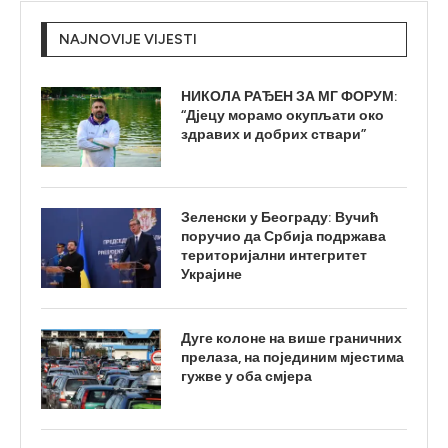
NAJNOVIJE VIJESTI
НИКОЛА РАЂЕН ЗА МГ ФОРУМ:
“Дјецу морамо окупљати око
здравих и добрих ствари”
Зеленски у Београду: Вучић
поручио да Србија подржава
територијални интегритет
Украјине
Дуге колоне на више граничних
прелаза, на појединим мјестима
гужве у оба смјера