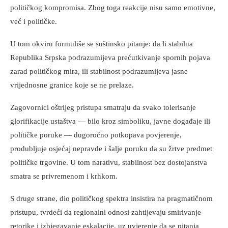
političkog kompromisa. Zbog toga reakcije nisu samo emotivne,
već i političke.
U tom okviru formuliše se suštinsko pitanje: da li stabilna
Republika Srpska podrazumijeva prećutkivanje spornih pojava
zarad političkog mira, ili stabilnost podrazumijeva jasne
vrijednosne granice koje se ne prelaze.
Zagovornici oštrijeg pristupa smatraju da svako tolerisanje
glorifikacije ustaštva — bilo kroz simboliku, javne događaje ili
političke poruke — dugoročno potkopava povjerenje,
produbljuje osjećaj nepravde i šalje poruku da su žrtve predmet
političke trgovine. U tom narativu, stabilnost bez dostojanstva
smatra se privremenom i krhkom.
S druge strane, dio političkog spektra insistira na pragmatičnom
pristupu, tvrdeći da regionalni odnosi zahtijevaju smirivanje
retorike i izbjegavanje eskalacije, uz uvjerenje da se pitanja