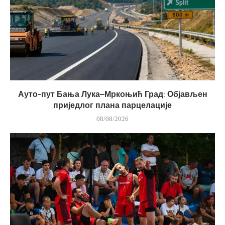
Ауто-пут Бања Лука–Мркоњић Град: Објављен
приједлог плана парцелације
08/08/2026