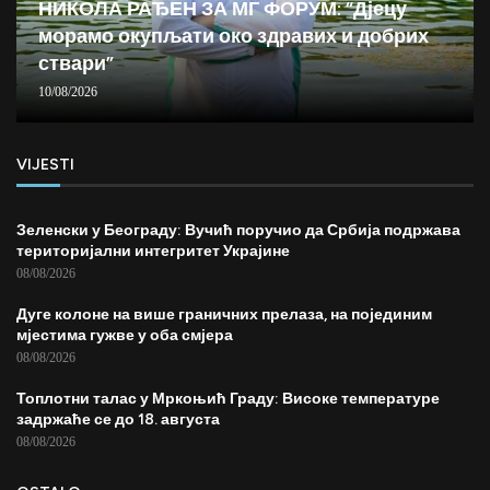
НИКОЛА РАЂЕН ЗА МГ ФОРУМ: “Дјецу
морамо окупљати око здравих и добрих
ствари”
10/08/2026
VIJESTI
Зеленски у Београду: Вучић поручио да Србија подржава
територијални интегритет Украјине
08/08/2026
Дуге колоне на више граничних прелаза, на појединим
мјестима гужве у оба смјера
08/08/2026
Топлотни талас у Мркоњић Граду: Високе температуре
задржаће се до 18. августа
08/08/2026