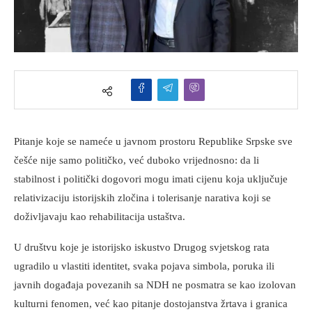
Pitanje koje se nameće u javnom prostoru Republike Srpske sve
češće nije samo političko, već duboko vrijednosno: da li
stabilnost i politički dogovori mogu imati cijenu koja uključuje
relativizaciju istorijskih zločina i tolerisanje narativa koji se
doživljavaju kao rehabilitacija ustaštva.
U društvu koje je istorijsko iskustvo Drugog svjetskog rata
ugradilo u vlastiti identitet, svaka pojava simbola, poruka ili
javnih događaja povezanih sa NDH ne posmatra se kao izolovan
kulturni fenomen, već kao pitanje dostojanstva žrtava i granica