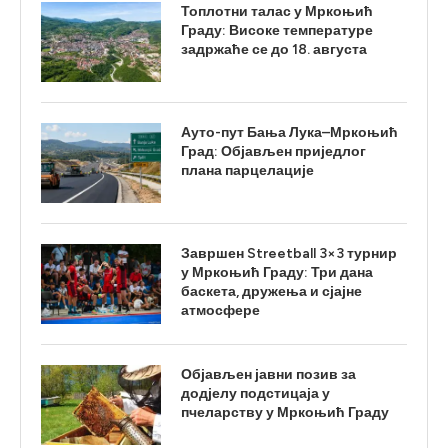
Топлотни талас у Мркоњић
Граду: Високе температуре
задржаће се до 18. августа
Ауто-пут Бања Лука–Мркоњић
Град: Објављен приједлог
плана парцелације
Завршен Streetball 3×3 турнир
у Мркоњић Граду: Три дана
баскета, дружења и сјајне
атмосфере
Објављен јавни позив за
додјелу подстицаја у
пчеларству у Мркоњић Граду