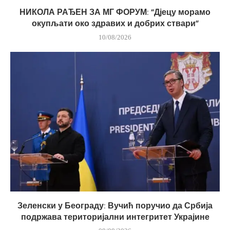
НИКОЛА РАЂЕН ЗА МГ ФОРУМ: “Дјецу морамо
окупљати око здравих и добрих ствари”
10/08/2026
Зеленски у Београду: Вучић поручио да Србија
подржава територијални интегритет Украјине