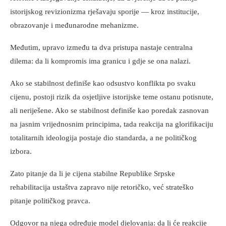
istorijskog revizionizma rješavaju sporije — kroz institucije,
obrazovanje i međunarodne mehanizme.
Međutim, upravo između ta dva pristupa nastaje centralna
dilema: da li kompromis ima granicu i gdje se ona nalazi.
Ako se stabilnost definiše kao odsustvo konflikta po svaku
cijenu, postoji rizik da osjetljive istorijske teme ostanu potisnute,
ali neriješene. Ako se stabilnost definiše kao poredak zasnovan
na jasnim vrijednosnim principima, tada reakcija na glorifikaciju
totalitarnih ideologija postaje dio standarda, a ne političkog
izbora.
Zato pitanje da li je cijena stabilne Republike Srpske
rehabilitacija ustaštva zapravo nije retoričko, već strateško
pitanje političkog pravca.
Odgovor na njega određuje model djelovanja: da li će reakcije