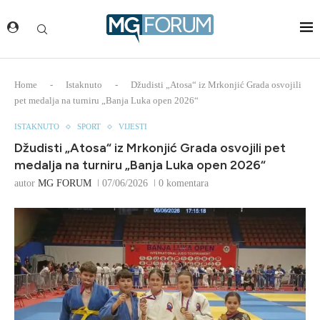
Home
-
Istaknuto
-
Džudisti „Atosa“ iz Mrkonjić Grada osvojili
pet medalja na turniru „Banja Luka open 2026“
ISTAKNUTO
SPORT
VIJESTI
Džudisti „Atosa“ iz Mrkonjić Grada osvojili pet
medalja na turniru „Banja Luka open 2026“
autor
MG FORUM
07/06/2026
0 komentara