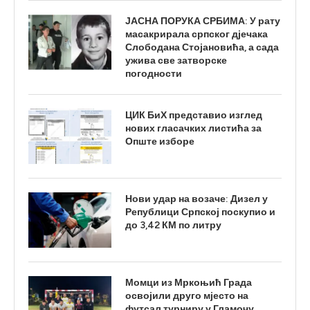
ЈАСНА ПОРУКА СРБИМА: У рату
масакрирала српског дјечака
Слободана Стојановића, а сада
ужива све затворске
погодности
ЦИК БиХ представио изглед
нових гласачких листића за
Опште изборе
Нови удар на возаче: Дизел у
Републици Српској поскупио и
до 3,42 КМ по литру
Момци из Мркоњић Града
освојили друго мјесто на
футсал турниру у Гламочу