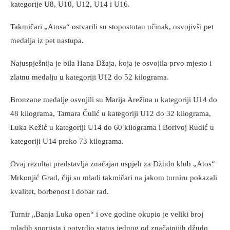
kategorije U8, U10, U12, U14 i U16.
Takmičari „Atosa“ ostvarili su stopostotan učinak, osvojivši pet
medalja iz pet nastupa.
Najuspješnija je bila Hana Džaja, koja je osvojila prvo mjesto i
zlatnu medalju u kategoriji U12 do 52 kilograma.
Bronzane medalje osvojili su Marija Arežina u kategoriji U14 do
48 kilograma, Tamara Čulić u kategoriji U12 do 32 kilograma,
Luka Kežić u kategoriji U14 do 60 kilograma i Borivoj Rudić u
kategoriji U14 preko 73 kilograma.
Ovaj rezultat predstavlja značajan uspjeh za Džudo klub „Atos“
Mrkonjić Grad, čiji su mladi takmičari na jakom turniru pokazali
kvalitet, borbenost i dobar rad.
Turnir „Banja Luka open“ i ove godine okupio je veliki broj
mladih sportista i potvrdio status jednog od značajnijih džudo