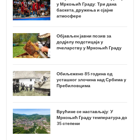
у Мркоњић Граду: Три дана
баскета, дружења и сјајне
атмосфере
Објављен јавни позив за
додјелу подстицаја у
пчеларству у Мркоњић Граду
Обиљежено 85 година од
усташког злочина над Србима у
Пребиловцима
Врућине се настављају: У
Мркоњић Граду температура до
35 степени