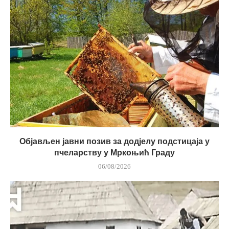
Објављен јавни позив за додјелу подстицаја у
пчеларству у Мркоњић Граду
06/08/2026