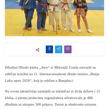
Džudisti Džudo kluba „Atos“ iz Mrkonjić Grada ostvarili su
odličan rezultat na 11. Internacionalnom džudo turniru „Banja
Luka open 2026“, koji je održan u Banjaluci.
Na ovom takmičenju nastupili su takmičari iz dvije države i 31
kluba, a prema podacima organizatora učestvovalo je 486
džudista sa ukupno 500 prijava. Turnir je obuhvatio uzrasne