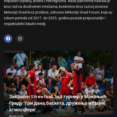
Republici Srpskoj, Bosna i Hercegovina. Naša platforma nastala je
kroz rad na društvenim mrežama, konkretno kroz razvoj stranice
Mrkonjić Grad kroz prošlost, odnosno Mrkonjić Grad Forum, koje su
tokom perioda od 2017. do 2025. godine postale prepoznatljiv i
respektabilni lokalni medij.
Завршен Streetball 3×3 турнир у Мркоњић
Граду: Три дана баскета, дружења и сјајне
атмосфере
06/08/2026