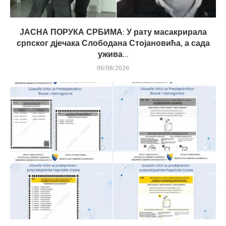
ЈАСНА ПОРУКА СРБИМА: У рату масакрирала
српског дјечака Слободана Стојановића, а сада
ужива...
06/08/2026