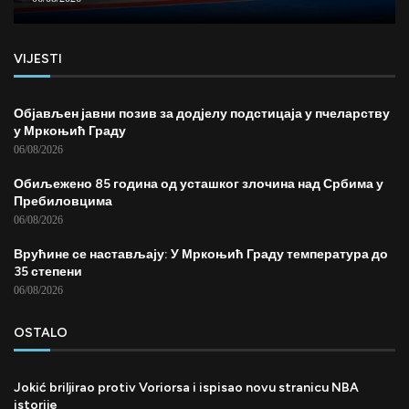
VIJESTI
Објављен јавни позив за додјелу подстицаја у пчеларству
у Мркоњић Граду
06/08/2026
Обиљежено 85 година од усташког злочина над Србима у
Пребиловцима
06/08/2026
Врућине се настављају: У Мркоњић Граду температура до
35 степени
06/08/2026
OSTALO
Jokić briljirao protiv Voriorsa i ispisao novu stranicu NBA
istorije