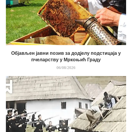
Објављен јавни позив за додјелу подстицаја у
пчеларству у Мркоњић Граду
06/08/2026