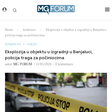
Home
-
Istaknuto
-
Eksplozija u objektu u izgradnji u Banjaluci,
policija traga za počiniocima
ISTAKNUTO
VIJESTI
Eksplozija u objektu u izgradnji u Banjaluci,
policija traga za počiniocima
autor
MG FORUM
11/05/2026
0 komentara