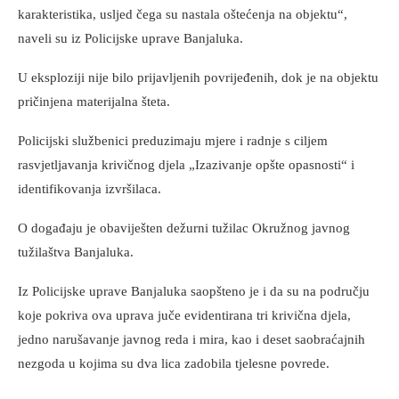
karakteristika, usljed čega su nastala oštećenja na objektu“,
naveli su iz Policijske uprave Banjaluka.
U eksploziji nije bilo prijavljenih povrijeđenih, dok je na objektu
pričinjena materijalna šteta.
Policijski službenici preduzimaju mjere i radnje s ciljem
rasvjetljavanja krivičnog djela „Izazivanje opšte opasnosti“ i
identifikovanja izvršilaca.
O događaju je obaviješten dežurni tužilac Okružnog javnog
tužilaštva Banjaluka.
Iz Policijske uprave Banjaluka saopšteno je i da su na području
koje pokriva ova uprava juče evidentirana tri krivična djela,
jedno narušavanje javnog reda i mira, kao i deset saobraćajnih
nezgoda u kojima su dva lica zadobila tjelesne povrede.