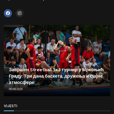
Завршен Streetball 3×3 турнир у Мркоњић
Граду: Три дана баскета, дружења и сјајне
атмосфере
06/08/2026
VIJESTI