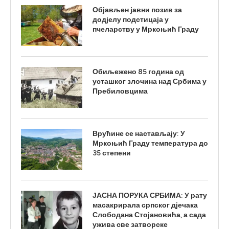
Објављен јавни позив за
додјелу подстицаја у
пчеларству у Мркоњић Граду
Обиљежено 85 година од
усташког злочина над Србима у
Пребиловцима
Врућине се настављају: У
Мркоњић Граду температура до
35 степени
ЈАСНА ПОРУКА СРБИМА: У рату
масакрирала српског дјечака
Слободана Стојановића, а сада
ужива све затворске