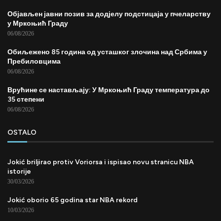
Објављен јавни позив за додјелу подстицаја у пчеларству
у Мркоњић Граду
06/08/2026
Обиљежено 85 година од усташког злочина над Србима у
Пребиловцима
06/08/2026
Врућине се настављају: У Мркоњић Граду температура до
35 степени
06/08/2026
OSTALO
Jokić briljirao protiv Voriorsa i ispisao novu stranicu NBA
istorije
30/03/2026
Jokić oborio 65 godina star NBA rekord
10/03/2026