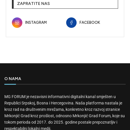
ZAPRATITE NAS
INSTAGRAM
FACEBOOK
O NAMA
MG FORUM je nezavisni informativni digitalni kanal smješten u
Republici Srpskoj, Bosna i Hercegovina. Naša platforma nastala je
kroz rad na društvenim mrežama, konkretno kroz razvoj stranice
Mrkonjić Grad kroz prošlost, odnosno Mrkonjić Grad Forum, koje su
tokom perioda od 2017. do 2025. godine postale prepoznatljiv i
respektabilni lokalni medij.