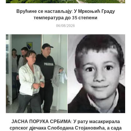
Врућине се настављају: У Мркоњић Граду
температура до 35 степени
06/08/2026
ЈАСНА ПОРУКА СРБИМА: У рату масакрирала
српског дјечака Слободана Стојановића, а сада