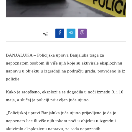
BANJALUKA – Policijska uprava Banjaluka traga za
nepoznatom osobom ili više njih koje su aktivirale eksplozivnu
napravu u objektu u izgradnji na području grada, potvrđeno je iz
policije.
Kako je saopšteno, eksplozija se dogodila u noći između 9. i 10.
maja, a slučaj je policiji prijavljen juče ujutro.
„Policijskoj upravi Banjaluka juče ujutro prijavljeno je da je
nepoznato lice ili više njih tokom noći u objektu u izgradnji
aktiviralo eksplozivnu napravu, za sada nepoznatih