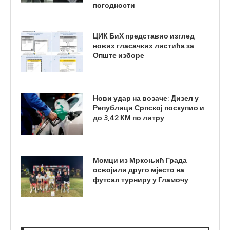
погодности
ЦИК БиХ представио изглед
нових гласачких листића за
Опште изборе
Нови удар на возаче: Дизел у
Републици Српској поскупио и
до 3,42 КМ по литру
Момци из Мркоњић Града
освојили друго мјесто на
футсал турниру у Гламочу