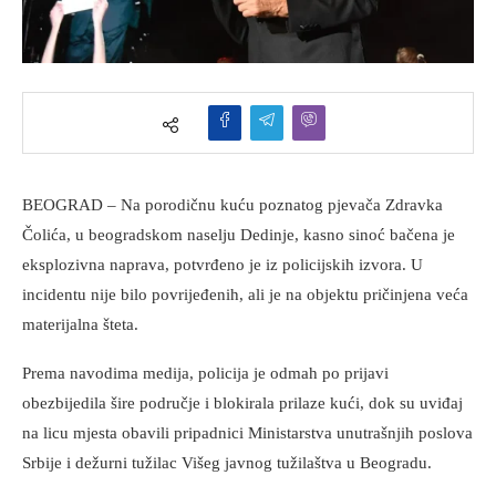
BEOGRAD – Na porodičnu kuću poznatog pjevača Zdravka
Čolića, u beogradskom naselju Dedinje, kasno sinoć bačena je
eksplozivna naprava, potvrđeno je iz policijskih izvora. U
incidentu nije bilo povrijeđenih, ali je na objektu pričinjena veća
materijalna šteta.
Prema navodima medija, policija je odmah po prijavi
obezbijedila šire područje i blokirala prilaze kući, dok su uviđaj
na licu mjesta obavili pripadnici Ministarstva unutrašnjih poslova
Srbije i dežurni tužilac Višeg javnog tužilaštva u Beogradu.