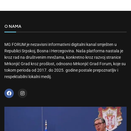
O NAMA
MG FORUM je nezavisni informativni digitalni kanal smješten u
Republici Srpskoj, Bosna i Hercegovina. Naša platforma nastala je
kroz rad na društvenim mrežama, konkretno kroz razvoj stranice
Mrkonjić Grad kroz prošlost, odnosno Mrkonjić Grad Forum, koje su
tokom perioda od 2017. do 2025. godine postale prepoznatljiv i
respektabilni lokalni medij.