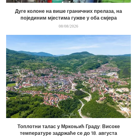
Дуге колоне на више граничних прелаза, на
појединим мјестима гужве у оба смјера
08/08/2026
Топлотни талас у Мркоњић Граду: Високе
температуре задржаће се до 18. августа