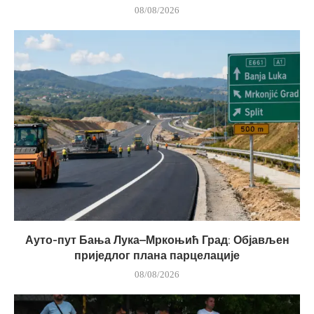
08/08/2026
Ауто-пут Бања Лука–Мркоњић Град: Објављен
приједлог плана парцелације
08/08/2026