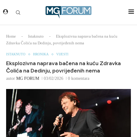
Home
-
Istaknuto
-
Eksplozivna naprava bačena na kuću
Zdravka Čolića na Dedinju, povrijeđenih nema
ISTAKNUTO
HRONIKA
VIJESTI
Eksplozivna naprava bačena na kuću Zdravka
Čolića na Dedinju, povrijeđenih nema
autor
MG FORUM
03/02/2026
0 komentara