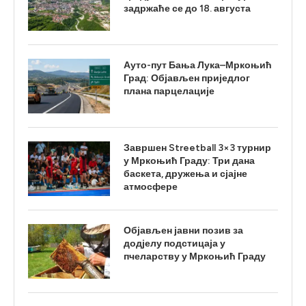
задржаће се до 18. августа
Ауто-пут Бања Лука–Мркоњић
Град: Објављен приједлог
плана парцелације
Завршен Streetball 3×3 турнир
у Мркоњић Граду: Три дана
баскета, дружења и сјајне
атмосфере
Објављен јавни позив за
додјелу подстицаја у
пчеларству у Мркоњић Граду