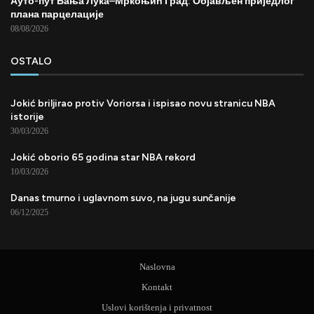
Ауто-пут Бања Лука–Мркоњић Град: Објављен приједлог
плана парцелације
08/08/2026
OSTALO
Jokić briljirao protiv Voriorsa i ispisao novu stranicu NBA
istorije
30/03/2026
Jokić oborio 65 godina star NBA rekord
10/03/2026
Danas tmurno i uglavnom suvo, na jugu sunčanije
06/12/2025
Naslovna
Kontakt
Uslovi korištenja i privatnost