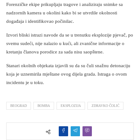
Forenzičke ekipe prikupljaju tragove i analiziraju snimke sa
nadzornih kamera u okolini kako bi se utvrdile okolnosti
događaja i identifikovao počinilac.
Izvori bliski istrazi navode da se u trenutku eksplozije pjevač, po
svemu sudeći, nije nalazio u kući, ali zvanične informacije o
kretanju članova porodice za sada nisu saopštene.
Stanari okolnih objekata izjavili su da su čuli snažnu detonaciju
koja je uznemirila mještane ovog dijela grada. Istraga o ovom
incidentu je u toku.
BEOGRAD
BOMBA
EKSPLOZIJA
ZDRAVKO ČOLIĆ