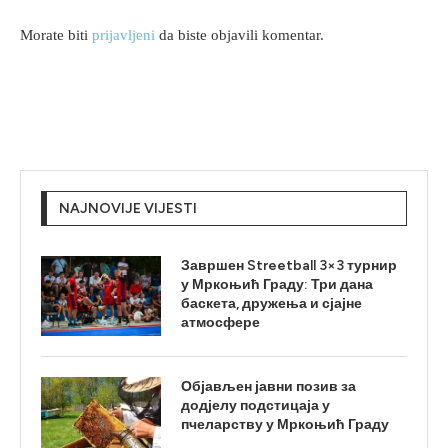
Morate biti
prijavljeni
da biste objavili komentar.
NAJNOVIJE VIJESTI
Завршен Streetball 3×3 турнир
у Мркоњић Граду: Три дана
баскета, дружења и сјајне
атмосфере
Објављен јавни позив за
додјелу подстицаја у
пчеларству у Мркоњић Граду