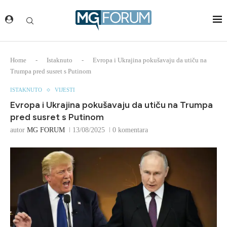
Home
-
Istaknuto
-
Evropa i Ukrajina pokušavaju da utiču na
Trumpa pred susret s Putinom
ISTAKNUTO
VIJESTI
Evropa i Ukrajina pokušavaju da utiču na Trumpa
pred susret s Putinom
autor
MG FORUM
13/08/2025
0 komentara