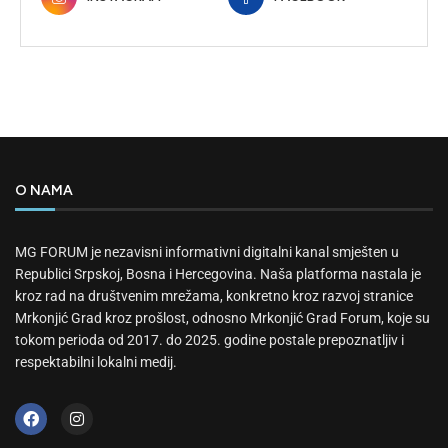
O NAMA
MG FORUM je nezavisni informativni digitalni kanal smješten u
Republici Srpskoj, Bosna i Hercegovina. Naša platforma nastala je
kroz rad na društvenim mrežama, konkretno kroz razvoj stranice
Mrkonjić Grad kroz prošlost, odnosno Mrkonjić Grad Forum, koje su
tokom perioda od 2017. do 2025. godine postale prepoznatljiv i
respektabilni lokalni medij.