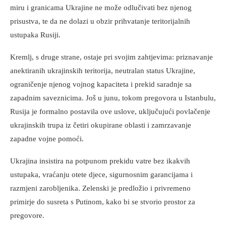
miru i granicama Ukrajine ne može odlučivati bez njenog
prisustva, te da ne dolazi u obzir prihvatanje teritorijalnih
ustupaka Rusiji.
Kremlj, s druge strane, ostaje pri svojim zahtjevima: priznavanje
anektiranih ukrajinskih teritorija, neutralan status Ukrajine,
ograničenje njenog vojnog kapaciteta i prekid saradnje sa
zapadnim saveznicima. Još u junu, tokom pregovora u Istanbulu,
Rusija je formalno postavila ove uslove, uključujući povlačenje
ukrajinskih trupa iz četiri okupirane oblasti i zamrzavanje
zapadne vojne pomoći.
Ukrajina insistira na potpunom prekidu vatre bez ikakvih
ustupaka, vraćanju otete djece, sigurnosnim garancijama i
razmjeni zarobljenika. Zelenski je predložio i privremeno
primirje do susreta s Putinom, kako bi se stvorio prostor za
pregovore.