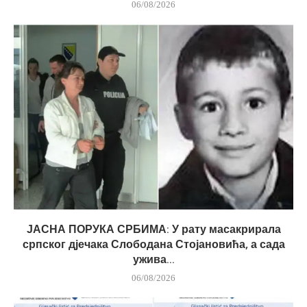
06/08/2026
ЈАСНА ПОРУКА СРБИМА: У рату масакрирала
српског дјечака Слободана Стојановића, а сада
ужива...
06/08/2026