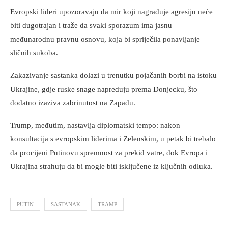
Evropski lideri upozoravaju da mir koji nagrađuje agresiju neće
biti dugotrajan i traže da svaki sporazum ima jasnu
međunarodnu pravnu osnovu, koja bi spriječila ponavljanje
sličnih sukoba.
Zakazivanje sastanka dolazi u trenutku pojačanih borbi na istoku
Ukrajine, gdje ruske snage napreduju prema Donjecku, što
dodatno izaziva zabrinutost na Zapadu.
Trump, međutim, nastavlja diplomatski tempo: nakon
konsultacija s evropskim liderima i Zelenskim, u petak bi trebalo
da procijeni Putinovu spremnost za prekid vatre, dok Evropa i
Ukrajina strahuju da bi mogle biti isključene iz ključnih odluka.
PUTIN
SASTANAK
TRAMP