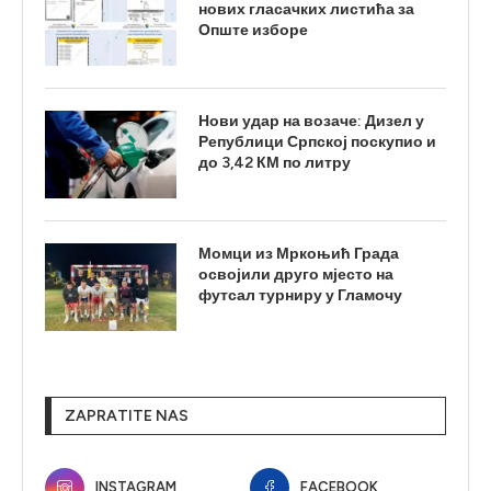
нових гласачких листића за
Опште изборе
Нови удар на возаче: Дизел у
Републици Српској поскупио и
до 3,42 КМ по литру
Момци из Мркоњић Града
освојили друго мјесто на
футсал турниру у Гламочу
ZAPRATITE NAS
INSTAGRAM
FACEBOOK