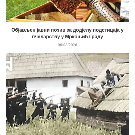
Објављен јавни позив за додјелу подстицаја у
пчеларству у Мркоњић Граду
06/08/2026