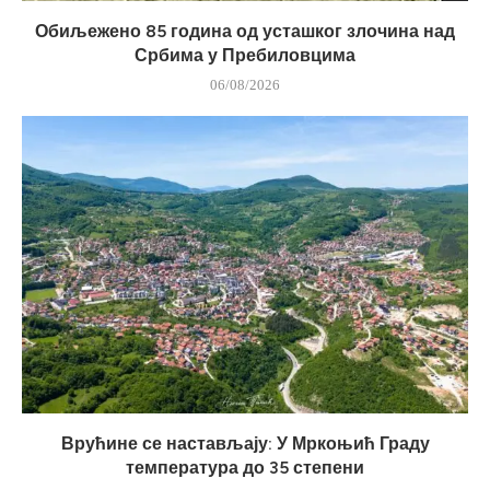
Обиљежено 85 година од усташког злочина над
Србима у Пребиловцима
06/08/2026
Врућине се настављају: У Мркоњић Граду
температура до 35 степени