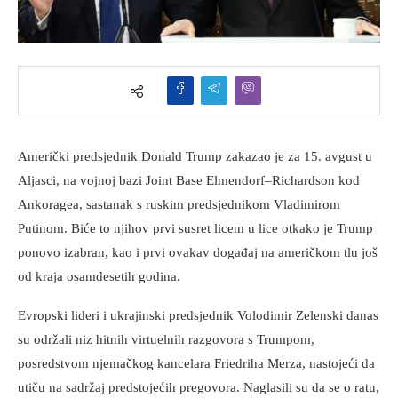
Američki predsjednik Donald Trump zakazao je za 15. avgust u
Aljasci, na vojnoj bazi Joint Base Elmendorf–Richardson kod
Ankoragea, sastanak s ruskim predsjednikom Vladimirom
Putinom. Biće to njihov prvi susret licem u lice otkako je Trump
ponovo izabran, kao i prvi ovakav događaj na američkom tlu još
od kraja osamdesetih godina.
Evropski lideri i ukrajinski predsjednik Volodimir Zelenski danas
su održali niz hitnih virtuelnih razgovora s Trumpom,
posredstvom njemačkog kancelara Friedriha Merza, nastojeći da
utiču na sadržaj predstojećih pregovora. Naglasili su da se o ratu,