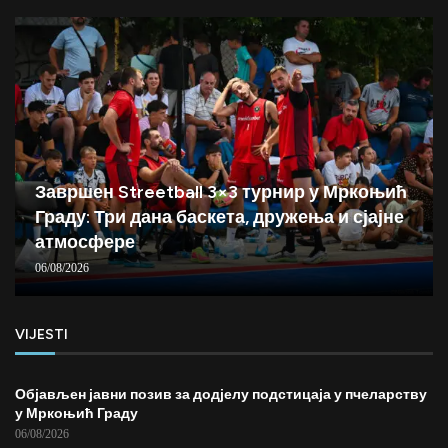
Завршен Streetball 3×3 турнир у Мркоњић
Граду: Три дана баскета, дружења и сјајне
атмосфере
06/08/2026
VIJESTI
Објављен јавни позив за додјелу подстицаја у пчеларству
у Мркоњић Граду
06/08/2026