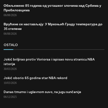
Обиљежено 85 година од усташког злочина над Србима у
Пребиловцима
06/08/2026
Врућине се настављају: У Мркоњић Граду температура до
35 степени
06/08/2026
OSTALO
Jokić briljirao protiv Voriorsa i ispisao novu stranicu NBA
istorije
30/03/2026
Jokić oborio 65 godina star NBA rekord
10/03/2026
Danas tmurno i uglavnom suvo, na jugu sunčanije
06/12/2025