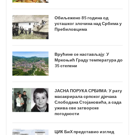
Обиљежено 85 година од
усташког злочина над Србима у
Пребиловцима
Врућине се настављају: У
Мркоњић Граду температура до
35 степени
ЈАСНА ПОРУКА СРБИМА: У рату
масакрирала српског дјечака
Слободана Стојановића, а сада
ужива све затворске
погодности
ЦИК БиХ представио изглед