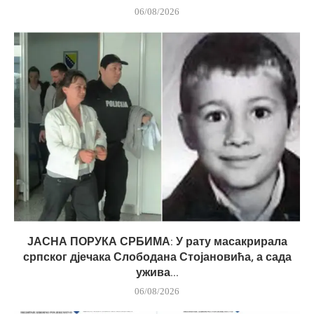
06/08/2026
ЈАСНА ПОРУКА СРБИМА: У рату масакрирала
српског дјечака Слободана Стојановића, а сада
ужива...
06/08/2026