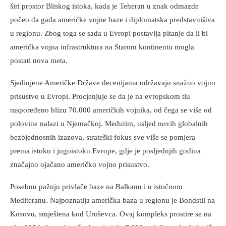
širi prostor Bliskog istoka, kada je Teheran u znak odmazde
počeo da gađa američke vojne baze i diplomatska predstavništva
u regionu. Zbog toga se sada u Evropi postavlja pitanje da li bi
američka vojna infrastruktura na Starom kontinentu mogla
postati nova meta.
Sjedinjene Američke Države decenijama održavaju snažno vojno
prisustvo u Evropi. Procjenjuje se da je na evropskom tlu
raspoređeno blizu 70.000 američkih vojnika, od čega se više od
polovine nalazi u Njemačkoj. Međutim, usljed novih globalnih
bezbjednosnih izazova, strateški fokus sve više se pomjera
prema istoku i jugoistoku Evrope, gdje je posljednjih godina
značajno ojačano američko vojno prisustvo.
Posebnu pažnju privlače baze na Balkanu i u istočnom
Mediteranu. Najpoznatija američka baza u regionu je Bondstil na
Kosovu, smještena kod Uroševca. Ovaj kompleks prostire se na