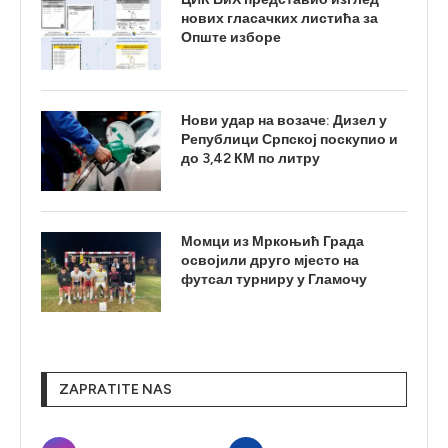
нових гласачких листића за
Опште изборе
Нови удар на возаче: Дизел у
Републици Српској поскупио и
до 3,42 КМ по литру
Момци из Мркоњић Града
освојили друго мјесто на
футсал турниру у Гламочу
ZAPRATITE NAS