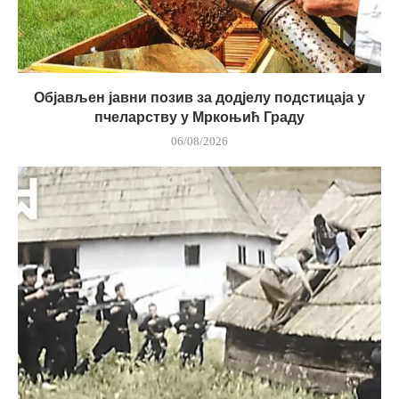
Објављен јавни позив за додјелу подстицаја у
пчеларству у Мркоњић Граду
06/08/2026