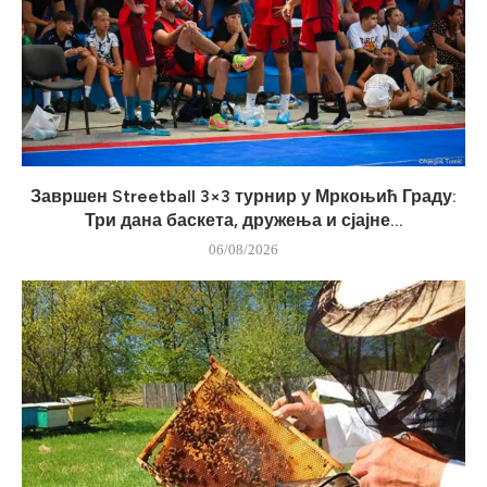
Завршен Streetball 3×3 турнир у Мркоњић Граду:
Три дана баскета, дружења и сјајне...
06/08/2026