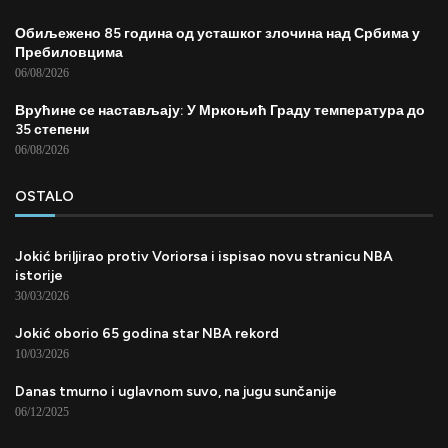
Обиљежено 85 година од усташког злочина над Србима у
Пребиловцима
06/08/2026
Врућине се настављају: У Мркоњић Граду температура до
35 степени
06/08/2026
OSTALO
Jokić briljirao protiv Voriorsa i ispisao novu stranicu NBA
istorije
30/03/2026
Jokić oborio 65 godina star NBA rekord
10/03/2026
Danas tmurno i uglavnom suvo, na jugu sunčanije
06/12/2025