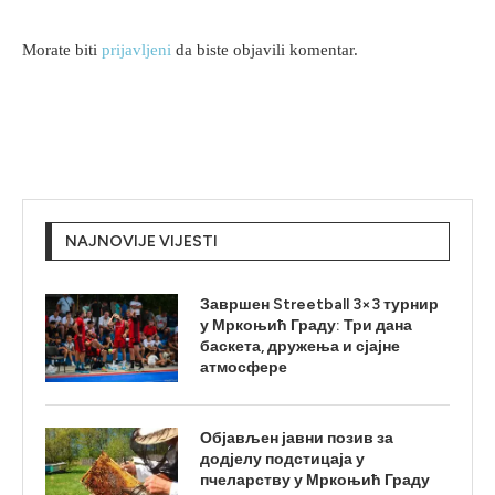
Morate biti
prijavljeni
da biste objavili komentar.
NAJNOVIJE VIJESTI
Завршен Streetball 3×3 турнир
у Мркоњић Граду: Три дана
баскета, дружења и сјајне
атмосфере
Објављен јавни позив за
додјелу подстицаја у
пчеларству у Мркоњић Граду