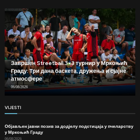
Завршен Streetball 3×3 турнир у Мркоњић
Граду: Три дана баскета, дружења и сјајне
атмосфере
06/08/2026
VIJESTI
Објављен јавни позив за додјелу подстицаја у пчеларству
у Мркоњић Граду
06/08/2026