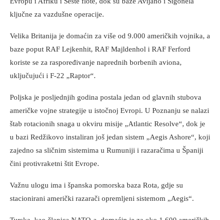
Evropu i Afriku i Šeste flote, dok su baze Avijano i Sigonela
ključne za vazdušne operacije.
Velika Britanija je domaćin za više od 9.000 američkih vojnika, a
baze poput RAF Lejkenhit, RAF Majldenhol i RAF Ferford
koriste se za raspoređivanje naprednih borbenih aviona,
uključujući i F-22 „Raptor“.
Poljska je posljednjih godina postala jedan od glavnih stubova
američke vojne strategije u istočnoj Evropi. U Poznanju se nalazi
štab rotacionih snaga u okviru misije „Atlantic Resolve“, dok je
u bazi Redžikovo instaliran još jedan sistem „Aegis Ashore“, koji
zajedno sa sličnim sistemima u Rumuniji i razaračima u Španiji
čini protivraketni štit Evrope.
Važnu ulogu ima i španska pomorska baza Rota, gdje su
stacionirani američki razarači opremljeni sistemom „Aegis“.
Turska, kao članica NATO-a, domaćin je za oko 1.600 američkih