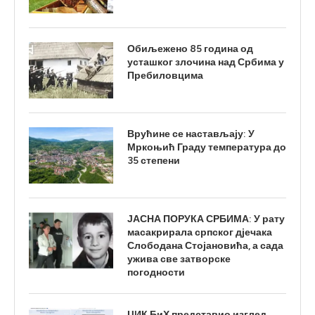
Обиљежено 85 година од
усташког злочина над Србима у
Пребиловцима
Врућине се настављају: У
Мркоњић Граду температура до
35 степени
ЈАСНА ПОРУКА СРБИМА: У рату
масакрирала српског дјечака
Слободана Стојановића, а сада
ужива све затворске
погодности
ЦИК БиХ представио изглед