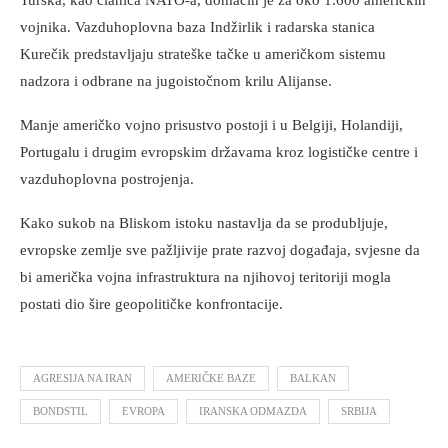
vojnika. Vazduhoplovna baza Indžirlik i radarska stanica
Kurečik predstavljaju strateške tačke u američkom sistemu
nadzora i odbrane na jugoistočnom krilu Alijanse.
Manje američko vojno prisustvo postoji i u Belgiji, Holandiji,
Portugalu i drugim evropskim državama kroz logističke centre i
vazduhoplovna postrojenja.
Kako sukob na Bliskom istoku nastavlja da se produbljuje,
evropske zemlje sve pažljivije prate razvoj događaja, svjesne da
bi američka vojna infrastruktura na njihovoj teritoriji mogla
postati dio šire geopolitičke konfrontacije.
AGRESIJA NA IRAN
AMERIČKE BAZE
BALKAN
BONDSTIL
EVROPA
IRANSKA ODMAZDA
SRBIJA