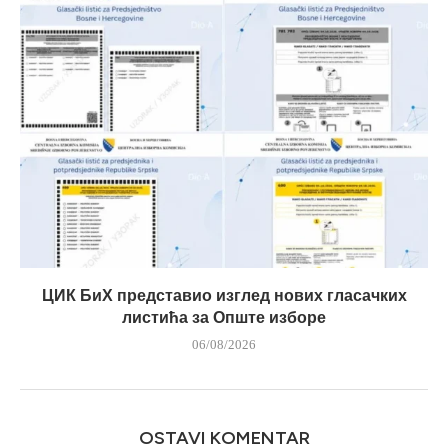
ЦИК БиХ представио изглед нових гласачких
листића за Опште изборе
06/08/2026
OSTAVI KOMENTAR