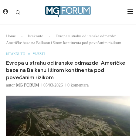
Home
-
Istaknuto
-
Evropa u strahu od iranske odmazde:
Američke baze na Balkanu i širom kontinenta pod povećanim rizikom
ISTAKNUTO
VIJESTI
Evropa u strahu od iranske odmazde: Američke
baze na Balkanu i širom kontinenta pod
povećanim rizikom
autor
MG FORUM
05/03/2026
0 komentara