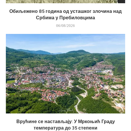
Обиљежено 85 година од усташког злочина над
Србима у Пребиловцима
06/08/2026
Врућине се настављају: У Мркоњић Граду
температура до 35 степени