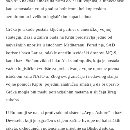
oko 955 hektara i može da primi do 7.000 vojnika, a funkcioniše
kao samostalan vojni grad sa bolnicom, helikopterskim
aerodromom i velikim logističkim kapacitetima.
Grčka je takođe postala ključni partner u američkoj vojnoj
strategiji. Baza u zalivu Suda na Kritu predstavlja jedno od
najvažnijih uporišta u istočnom Mediteranu. Pored nje, SAD
koriste i bazu Larisa, odakle operišu izviđački dronovi MQ-9,
kao i bazu Stefanovikio i luku Aleksandropolis, koja je postala
važno logističko čvorište za prebacivanje vojne opreme prema
istočnom krilu NATO-a. Zbog svog značaja i nedavnog slanja
vojne pomoći Kipru, pojedini analitičari smatraju da bi upravo
Grčka mogla biti među potencijalnim metama u slučaju šireg
sukoba.
U Rumuniji se nalazi protivraketni sistem „Aegis Ashore“ u bazi
Deveselu, koji je izgrađen s ciljem zaštite Evrope od balističkih
raketa, uključujući i potencijalne prijetnje sa Bliskog istoka.