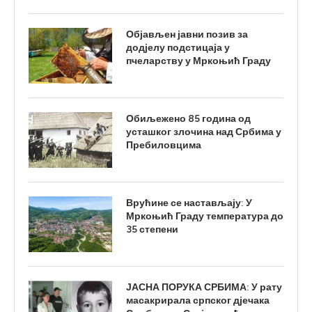
Објављен јавни позив за
додјелу подстицаја у
пчеларству у Мркоњић Граду
Обиљежено 85 година од
усташког злочина над Србима у
Пребиловцима
Врућине се настављају: У
Мркоњић Граду температура до
35 степени
ЈАСНА ПОРУКА СРБИМА: У рату
масакрирала српског дјечака