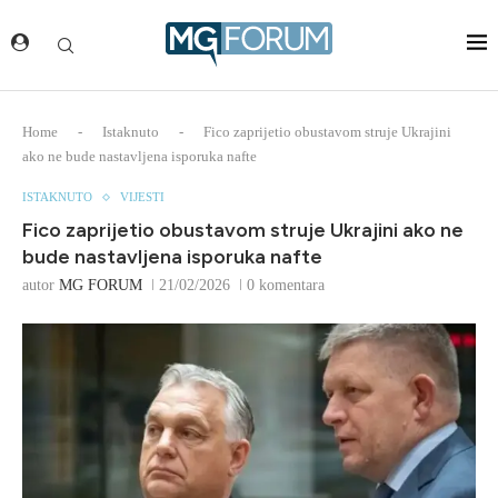
Home
-
Istaknuto
-
Fico zaprijetio obustavom struje Ukrajini
ako ne bude nastavljena isporuka nafte
ISTAKNUTO
VIJESTI
Fico zaprijetio obustavom struje Ukrajini ako ne
bude nastavljena isporuka nafte
autor
MG FORUM
21/02/2026
0 komentara