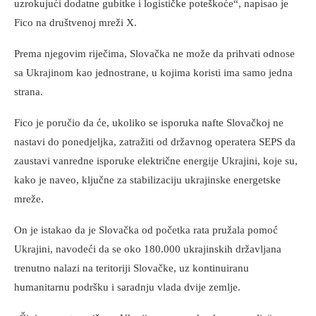
uzrokujući dodatne gubitke i logističke poteškoće“, napisao je
Fico na društvenoj mreži X.
Prema njegovim riječima, Slovačka ne može da prihvati odnose
sa Ukrajinom kao jednostrane, u kojima koristi ima samo jedna
strana.
Fico je poručio da će, ukoliko se isporuka nafte Slovačkoj ne
nastavi do ponedjeljka, zatražiti od državnog operatera SEPS da
zaustavi vanredne isporuke električne energije Ukrajini, koje su,
kako je naveo, ključne za stabilizaciju ukrajinske energetske
mreže.
On je istakao da je Slovačka od početka rata pružala pomoć
Ukrajini, navodeći da se oko 180.000 ukrajinskih državljana
trenutno nalazi na teritoriji Slovačke, uz kontinuiranu
humanitarnu podršku i saradnju vlada dvije zemlje.