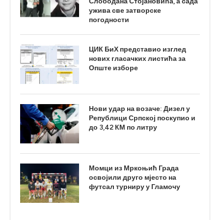
Слободана Стојановића, а сада
ужива све затворске
погодности
ЦИК БиХ представио изглед
нових гласачких листића за
Опште изборе
Нови удар на возаче: Дизел у
Републици Српској поскупио и
до 3,42 КМ по литру
Момци из Мркоњић Града
освојили друго мјесто на
футсал турниру у Гламочу