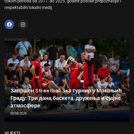
tokom perioda od 2017. do 2025. godine postale prepoznatljiv i
respektabilni lokalni medij.
Завршен Streetball 3×3 турнир у Мркоњић
Граду: Три дана баскета, дружења и сјајне
атмосфере
06/08/2026
VIJESTI