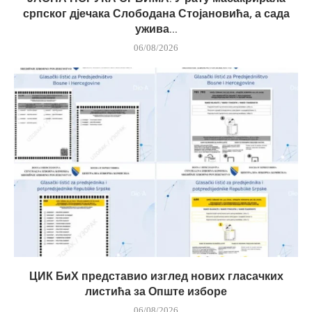
српског дјечака Слободана Стојановића, а сада
ужива...
06/08/2026
ЦИК БиХ представио изглед нових гласачких
листића за Опште изборе
06/08/2026