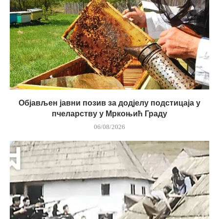
Објављен јавни позив за додјелу подстицаја у
пчеларству у Мркоњић Граду
06/08/2026