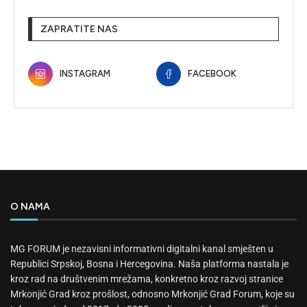
ZAPRATITE NAS
INSTAGRAM
FACEBOOK
O NAMA
MG FORUM je nezavisni informativni digitalni kanal smješten u
Republici Srpskoj, Bosna i Hercegovina. Naša platforma nastala je
kroz rad na društvenim mrežama, konkretno kroz razvoj stranice
Mrkonjić Grad kroz prošlost, odnosno Mrkonjić Grad Forum, koje su