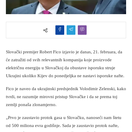
Slovački premijer Robert Fico izjavio je danas, 21. februara, da
će zatražiti od svih relevantnih kompanija koje proizvode
električnu energiju u Slovačkoj da obustave isporuku struje
Ukrajini ukoliko Kijev do ponedjeljka ne nastavi isporuke nafte.
Fico je naveo da ukrajinski predsjednik Volodimir Zelenski, kako
tvrdi, ne razumije mirovni pristup Slovačke i da se prema toj
zemlji ponaša zlonamjerno.
„Prvo je zaustavio protok gasa u Slovačku, nanoseći nam štetu
od 500 miliona evra godišnje. Sada je zaustavio protok nafte,