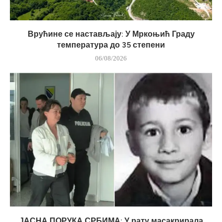
Врућине се настављају: У Мркоњић Граду
температура до 35 степени
06/08/2026
ЈАСНА ПОРУКА СРБИМА: У рату масакрирала