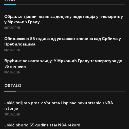
Објављен јавни позив за додјелу подстицаја у пчеларству
у Мркоњић Граду
06/08/2026
Обиљежено 85 година од усташког злочина над Србима у
Пребиловцима
06/08/2026
Врућине се настављају: У Мркоњић Граду температура до
35 степени
06/08/2026
OSTALO
Jokić briljirao protiv Voriorsa i ispisao novu stranicu NBA
istorije
30/03/2026
Jokić oborio 65 godina star NBA rekord