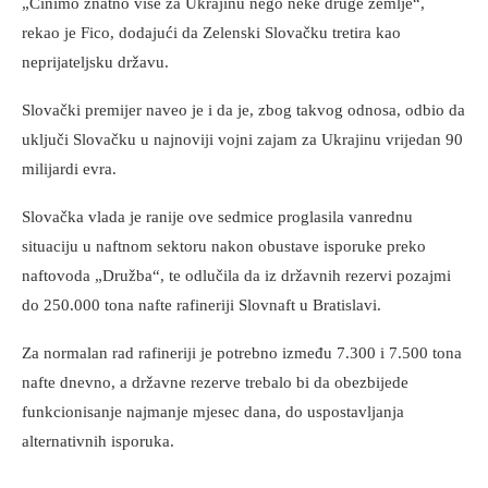
„Činimo znatno više za Ukrajinu nego neke druge zemlje“,
rekao je Fico, dodajući da Zelenski Slovačku tretira kao
neprijateljsku državu.
Slovački premijer naveo je i da je, zbog takvog odnosa, odbio da
uključi Slovačku u najnoviji vojni zajam za Ukrajinu vrijedan 90
milijardi evra.
Slovačka vlada je ranije ove sedmice proglasila vanrednu
situaciju u naftnom sektoru nakon obustave isporuke preko
naftovoda „Družba“, te odlučila da iz državnih rezervi pozajmi
do 250.000 tona nafte rafineriji Slovnaft u Bratislavi.
Za normalan rad rafineriji je potrebno između 7.300 i 7.500 tona
nafte dnevno, a državne rezerve trebalo bi da obezbijede
funkcionisanje najmanje mjesec dana, do uspostavljanja
alternativnih isporuka.