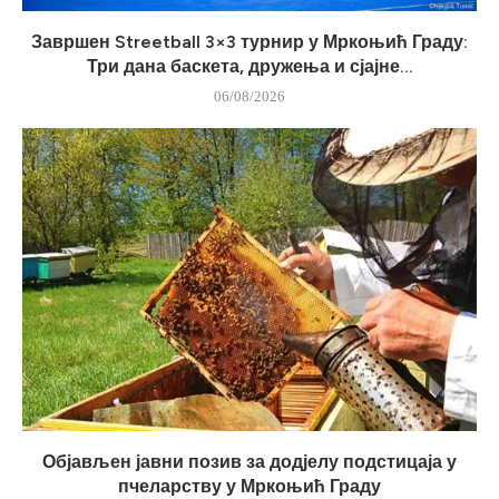
Завршен Streetball 3×3 турнир у Мркоњић Граду:
Три дана баскета, дружења и сјајне...
06/08/2026
Објављен јавни позив за додјелу подстицаја у
пчеларству у Мркоњић Граду