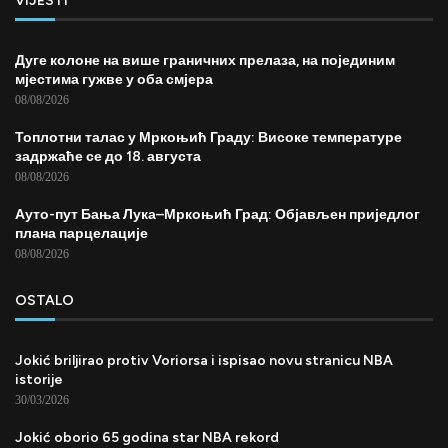
VIJESTI
Дуге колоне на више граничних прелаза, на појединим
мјестима гужве у оба смјера
08/08/2026
Топлотни талас у Мркоњић Граду: Високе температуре
задржаће се до 18. августа
08/08/2026
Ауто-пут Бања Лука–Мркоњић Град: Објављен приједлог
плана парцелације
08/08/2026
OSTALO
Jokić briljirao protiv Voriorsa i ispisao novu stranicu NBA
istorije
30/03/2026
Jokić oborio 65 godina star NBA rekord