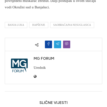
povrijeđeni muškarac zbrinut. Dalji postupak u ovom slučaju
vodi Okružni sud u Banjaluci.
BANJA LUKA
HAPŠENJE
SAOBRAĆAJNA NESUGLASICA
MG FORUM
Urednik
SLIČNE VIJESTI