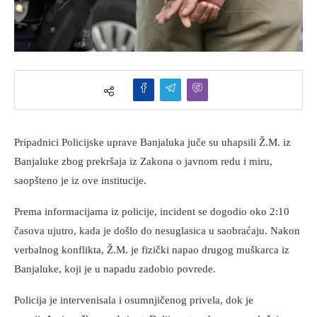
Pripadnici Policijske uprave Banjaluka juče su uhapsili Ž.M. iz
Banjaluke zbog prekršaja iz Zakona o javnom redu i miru,
saopšteno je iz ove institucije.
Prema informacijama iz policije, incident se dogodio oko 2:10
časova ujutro, kada je došlo do nesuglasica u saobraćaju. Nakon
verbalnog konflikta, Ž.M. je fizički napao drugog muškarca iz
Banjaluke, koji je u napadu zadobio povrede.
Policija je intervenisala i osumnjičenog privela, dok je