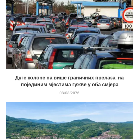
Дуге колоне на више граничних прелаза, на
појединим мјестима гужве у оба смјера
08/08/2026