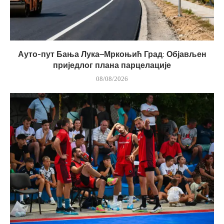
Ауто-пут Бања Лука–Мркоњић Град: Објављен
приједлог плана парцелације
08/08/2026