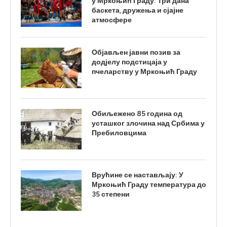
у Мркоњић Граду: Три дана
баскета, дружења и сјајне
атмосфере
Објављен јавни позив за
додјелу подстицаја у
пчеларству у Мркоњић Граду
Обиљежено 85 година од
усташког злочина над Србима у
Пребиловцима
Врућине се настављају: У
Мркоњић Граду температура до
35 степени