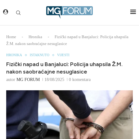
Home
-
Hronika
-
Fizički napad u Banjaluci: Policija uhapsila
Ž.M. nakon saobraćajne nesuglasice
HRONIKA
ISTAKNUTO
VIJESTI
Fizički napad u Banjaluci: Policija uhapsila Ž.M.
nakon saobraćajne nesuglasice
autor
MG FORUM
18/08/2025
0 komentara