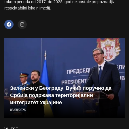
tokom perioda od 2017. do 2025. godine postale prepoznatljiv i
respektabilni lokalni medij.
Зеленски у Београду: Вучић поручио да
Србија подржава територијални
интегритет Украјине
08/08/2026