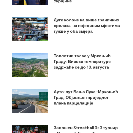
Украјине
Дуге колоне на више граничних
прелаза, на појединим мјестима
гужве у оба смјера
Топлотни талас у Мркоњић
Граду: Високе температуре
задржаће се до 18. августа
Ауто-пут Бања Лука–Мркоњић
Град: Објављен приједлог
плана парцелације
Завршен Streetball 3×3 турнир