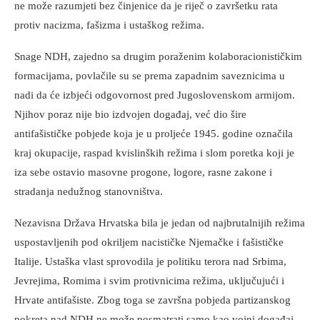
ne može razumjeti bez činjenice da je riječ o završetku rata
protiv nacizma, fašizma i ustaškog režima.
Snage NDH, zajedno sa drugim poraženim kolaboracionističkim
formacijama, povlačile su se prema zapadnim saveznicima u
nadi da će izbjeći odgovornost pred Jugoslovenskom armijom.
Njihov poraz nije bio izdvojen događaj, već dio šire
antifašističke pobjede koja je u proljeće 1945. godine označila
kraj okupacije, raspad kvislinških režima i slom poretka koji je
iza sebe ostavio masovne progone, logore, rasne zakone i
stradanja nedužnog stanovništva.
Nezavisna Država Hrvatska bila je jedan od najbrutalnijih režima
uspostavljenih pod okriljem nacističke Njemačke i fašističke
Italije. Ustaška vlast sprovodila je politiku terora nad Srbima,
Jevrejima, Romima i svim protivnicima režima, uključujući i
Hrvate antifašiste. Zbog toga se završna pobjeda partizanskog
pokreta nad NDH ne može posmatrati samo kao vojni događaj,