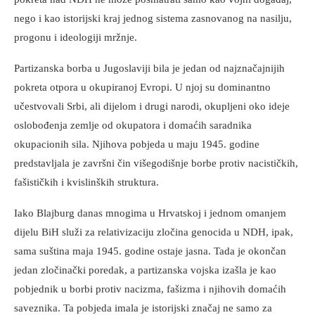
nego i kao istorijski kraj jednog sistema zasnovanog na nasilju,
progonu i ideologiji mržnje.
Partizanska borba u Jugoslaviji bila je jedan od najznačajnijih
pokreta otpora u okupiranoj Evropi. U njoj su dominantno
učestvovali Srbi, ali dijelom i drugi narodi, okupljeni oko ideje
oslobođenja zemlje od okupatora i domaćih saradnika
okupacionih sila. Njihova pobjeda u maju 1945. godine
predstavljala je završni čin višegodišnje borbe protiv nacističkih,
fašističkih i kvislinških struktura.
Iako Blajburg danas mnogima u Hrvatskoj i jednom omanjem
dijelu BiH služi za relativizaciju zločina genocida u NDH, ipak,
sama suština maja 1945. godine ostaje jasna. Tada je okončan
jedan zločinački poredak, a partizanska vojska izašla je kao
pobjednik u borbi protiv nacizma, fašizma i njihovih domaćih
saveznika. Ta pobjeda imala je istorijski značaj ne samo za