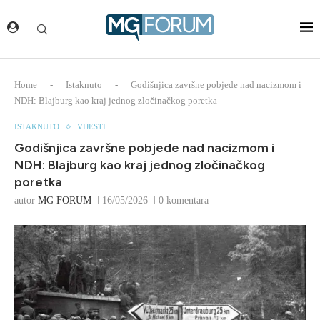
Home
-
Istaknuto
-
Godišnjica završne pobjede nad nacizmom i
NDH: Blajburg kao kraj jednog zločinačkog poretka
ISTAKNUTO
VIJESTI
Godišnjica završne pobjede nad nacizmom i
NDH: Blajburg kao kraj jednog zločinačkog
poretka
autor
MG FORUM
16/05/2026
0 komentara