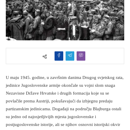
U maju 1945. godine, u završnim danima Drugog svjetskog rata,
jedinice Jugoslovenske armije okončale su vojni slom snaga
Nezavisne Države Hrvatske i drugih formacija koje su se
povlačile prema Austriji, pokušavajući da izbjegnu predaju
partizanskim jedinicama. Događaji na području Blajburga ostali
su jedno od najosjetljivijih mjesta jugoslovenske i
postjugoslovenske istorije, ali se njihov osnovni istorijski okvir