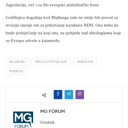
Jugoslaviju, već i za širi evropski antifašistički front.
Godišnjica događaja kod Blajburga zato ne smije biti povod za
reviziju istorije niti za prikrivanje karaktera NDH. Ona treba da
bude podsjećanje na kraj rata, na pobjedu nad ideologijama koje
su Evropu odvele u katastrofu.
BLAJBURG
DRUGI SVJETSKI RAT
PARTIZANI
POBJEDA
MG FORUM
Urednik