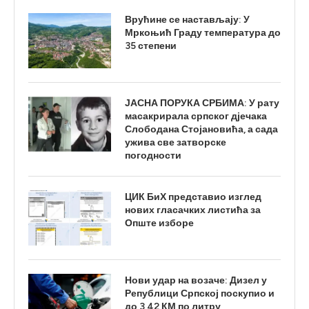
Врућине се настављају: У
Мркоњић Граду температура до
35 степени
ЈАСНА ПОРУКА СРБИМА: У рату
масакрирала српског дјечака
Слободана Стојановића, а сада
ужива све затворске
погодности
ЦИК БиХ представио изглед
нових гласачких листића за
Опште изборе
Нови удар на возаче: Дизел у
Републици Српској поскупио и
до 3,42 КМ по литру