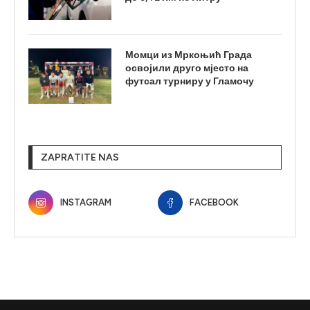
Момци из Мркоњић Града
освојили друго мјесто на
футсал турниру у Гламочу
ZAPRATITE NAS
INSTAGRAM
FACEBOOK