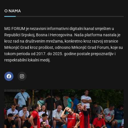
O NAMA
MG FORUM je nezavisni informativni digitalni kanal smješten u
Republici Srpskoj, Bosna i Hercegovina. Naša platforma nastala je
kroz rad na društvenim mrežama, konkretno kroz razvoj stranice
Mrkonjić Grad kroz prošlost, odnosno Mrkonjić Grad Forum, koje su
tokom perioda od 2017. do 2025. godine postale prepoznatljiv i
respektabilni lokalni medij.