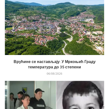
Врућине се настављају: У Мркоњић Граду
температура до 35 степени
06/08/2026