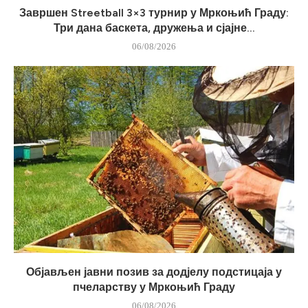
Завршен Streetball 3×3 турнир у Мркоњић Граду:
Три дана баскета, дружења и сјајне...
06/08/2026
Објављен јавни позив за додјелу подстицаја у
пчеларству у Мркоњић Граду
06/08/2026