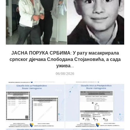
ЈАСНА ПОРУКА СРБИМА: У рату масакрирала
српског дјечака Слободана Стојановића, а сада
ужива...
06/08/2026