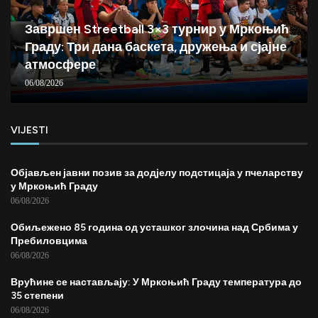
Завршен Streetball 3×3 турнир у Мркоњић
Граду: Три дана баскета, дружења и сјајне
атмосфере
06/08/2026
VIJESTI
Објављен јавни позив за додјелу подстицаја у пчеларству
у Мркоњић Граду
06/08/2026
Обиљежено 85 година од усташког злочина над Србима у
Пребиловцима
06/08/2026
Врућине се настављају: У Мркоњић Граду температура до
35 степени
06/08/2026