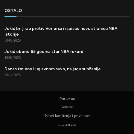
OSTALO
Jokić briljirao protiv Voriorsa i ispisao novu stranicu NBA
istorije
30/03/2026
Jokić oborio 65 godina star NBA rekord
10/03/2026
Danas tmurno i uglavnom suvo, na jugu sunčanije
06/12/2025
Naslovna
Kontakt
Uslovi korištenja i privatnost
Impressum