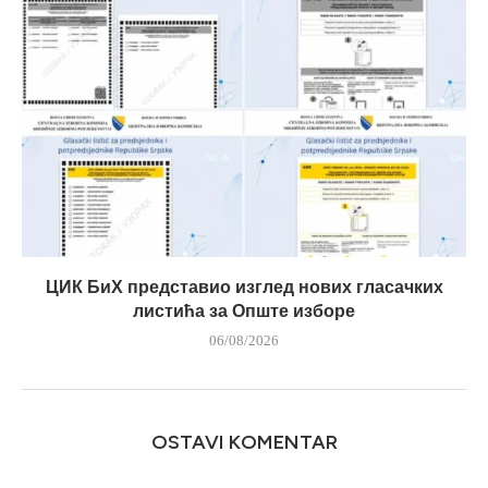
ЦИК БиХ представио изглед нових гласачких
листића за Опште изборе
06/08/2026
OSTAVI KOMENTAR