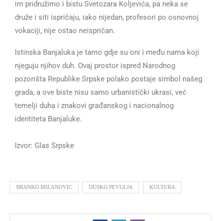
im pridružimo i bistu Svetozara Koljevića, pa neka se
druže i siti ispričaju, iako nijedan, profesori po osnovnoj
vokaciji, nije ostao neispričan.
Istinska Banjaluka je tamo gdje su oni i među nama koji
njeguju njihov duh. Ovaj prostor ispred Narodnog
pozorišta Republike Srpske polako postaje simbol našeg
grada, a ove biste nisu samo urbanistički ukrasi, već
temelji duha i znakovi građanskog i nacionalnog
identiteta Banjaluke.
Izvor: Glas Srpske
BRANKO MILANOVIC
DUSKO PEVULJA
KULTURA