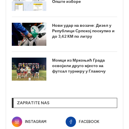
Опште изборе
Нови удар на возаче: Дизел у
Републици Српској поскупио и
до 3,42 КМ по литру
Момци из Мркоњић Града
освојили друго мјесто на
футсал турниру у Гламочу
ZAPRATITE NAS
INSTAGRAM
FACEBOOK