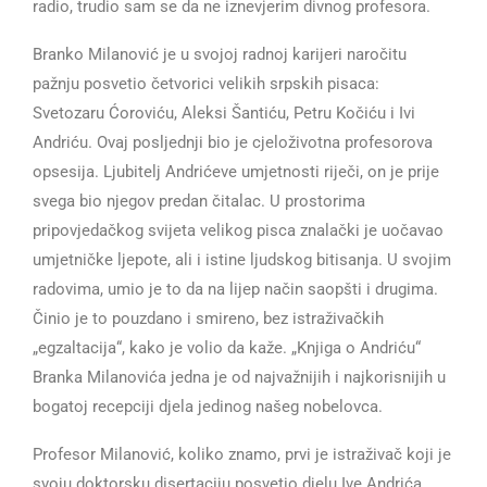
radio, trudio sam se da ne iznevjerim divnog profesora.
Branko Milanović je u svojoj radnoj karijeri naročitu
pažnju posvetio četvorici velikih srpskih pisaca:
Svetozaru Ćoroviću, Aleksi Šantiću, Petru Kočiću i Ivi
Andriću. Ovaj posljednji bio je cjeloživotna profesorova
opsesija. Ljubitelj Andrićeve umjetnosti riječi, on je prije
svega bio njegov predan čitalac. U prostorima
pripovjedačkog svijeta velikog pisca znalački je uočavao
umjetničke ljepote, ali i istine ljudskog bitisanja. U svojim
radovima, umio je to da na lijep način saopšti i drugima.
Činio je to pouzdano i smireno, bez istraživačkih
„egzaltacija“, kako je volio da kaže. „Knjiga o Andriću“
Branka Milanovića jedna je od najvažnijih i najkorisnijih u
bogatoj recepciji djela jedinog našeg nobelovca.
Profesor Milanović, koliko znamo, prvi je istraživač koji je
svoju doktorsku disertaciju posvetio djelu Ive Andrića.