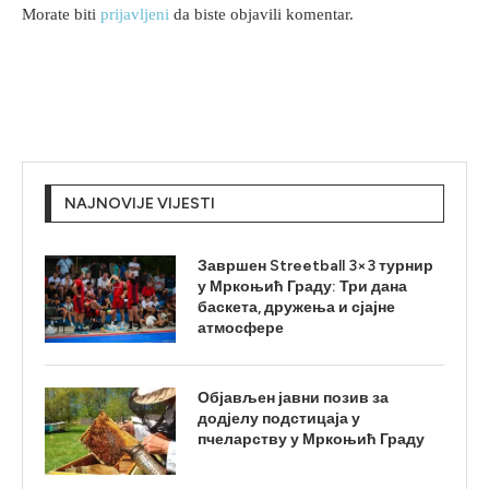
Morate biti
prijavljeni
da biste objavili komentar.
NAJNOVIJE VIJESTI
Завршен Streetball 3×3 турнир
у Мркоњић Граду: Три дана
баскета, дружења и сјајне
атмосфере
Објављен јавни позив за
додјелу подстицаја у
пчеларству у Мркоњић Граду