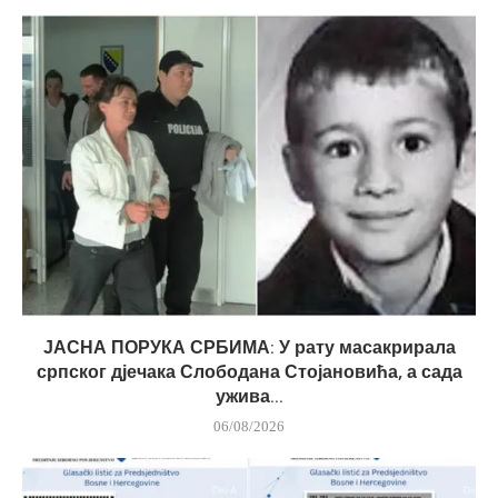
ЈАСНА ПОРУКА СРБИМА: У рату масакрирала
српског дјечака Слободана Стојановића, а сада
ужива...
06/08/2026