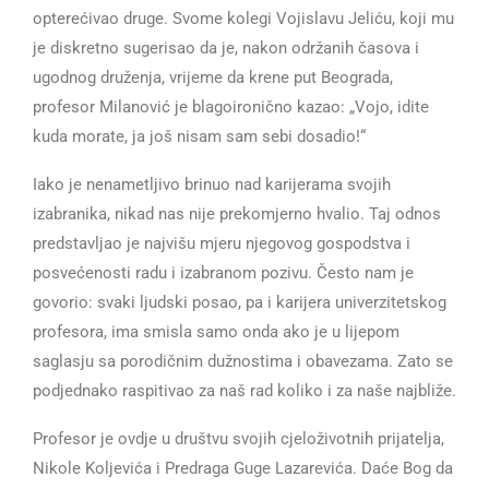
opterećivao druge. Svome kolegi Vojislavu Jeliću, koji mu
je diskretno sugerisao da je, nakon održanih časova i
ugodnog druženja, vrijeme da krene put Beograda,
profesor Milanović je blagoironično kazao: „Vojo, idite
kuda morate, ja još nisam sam sebi dosadio!“
Iako je nenametljivo brinuo nad karijerama svojih
izabranika, nikad nas nije prekomjerno hvalio. Taj odnos
predstavljao je najvišu mjeru njegovog gospodstva i
posvećenosti radu i izabranom pozivu. Često nam je
govorio: svaki ljudski posao, pa i karijera univerzitetskog
profesora, ima smisla samo onda ako je u lijepom
saglasju sa porodičnim dužnostima i obavezama. Zato se
podjednako raspitivao za naš rad koliko i za naše najbliže.
Profesor je ovdje u društvu svojih cjeloživotnih prijatelja,
Nikole Koljevića i Predraga Guge Lazarevića. Daće Bog da