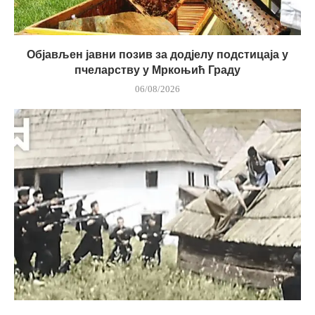
Објављен јавни позив за додјелу подстицаја у
пчеларству у Мркоњић Граду
06/08/2026