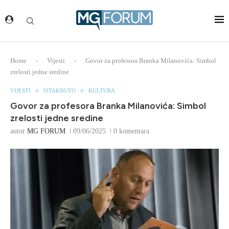
Home
-
Vijesti
-
Govor za profesora Branka Milanovića: Simbol
zrelosti jedne sredine
VIJESTI
ISTAKNUTO
KULTURA
Govor za profesora Branka Milanovića: Simbol
zrelosti jedne sredine
autor
MG FORUM
09/06/2025
0 komentara