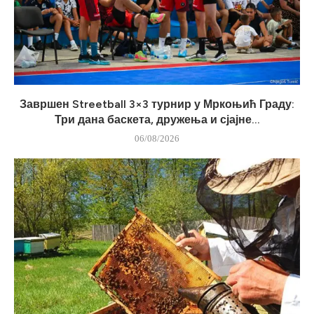
Завршен Streetball 3×3 турнир у Мркоњић Граду:
Три дана баскета, дружења и сјајне...
06/08/2026