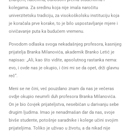
kolegama. Za sredinu koja nije imala naročitu
univerzitetsku tradiciju, za visokoškolsku instituciju koja
je koračala prve korake, to je bilo uspostavljanje mjere i
oivičavanje puta ka budućem vremenu.
Povodom odlaska svoga nekadašnjeg profesora, kasnijeg
prijatelja Branka Milanovića, akademik Branko Letić je
napisao: „Ali, kao što vidite, apsolutnog rastanka nema:
evo, i ovde nas je okupio, i čini mi se da opet, drži glavnu
reč“.
Meni se ne čini, već pouzdano znam da nas je večeras
ovdje okupio neumrli duh profesora Branka Milanovića.
On je bio čovjek prijateljstva, nesebičan u darivanju sebe
drugim ljudima. Imao je nenadmašan dar da nas, svoje
bivše studente, potošnje saradnike i kolege učini svojim
prijateljima. Toliko je uživao u životu, a da nikad nije