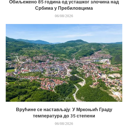
Обиљежено 85 година од усташког злочина над
Србима у Пребиловцима
06/08/2026
Врућине се настављају: У Мркоњић Граду
температура до 35 степени
06/08/2026