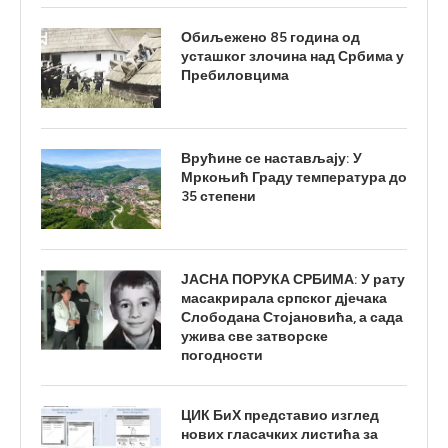
Обиљежено 85 година од
усташког злочина над Србима у
Пребиловцима
Врућине се настављају: У
Мркоњић Граду температура до
35 степени
ЈАСНА ПОРУКА СРБИМА: У рату
масакрирала српског дјечака
Слободана Стојановића, а сада
ужива све затворске
погодности
ЦИК БиХ представио изглед
нових гласачких листића за