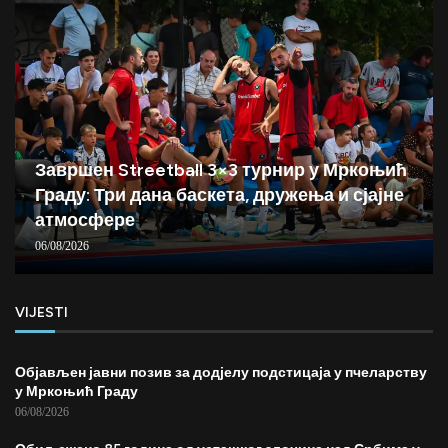
Завршен Streetball 3×3 турнир у Мркоњић
Граду: Три дана баскета, дружења и сјајне
атмосфере
06/08/2026
VIJESTI
Објављен јавни позив за додјелу подстицаја у пчеларству
у Мркоњић Граду
06/08/2026