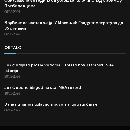
Обиљежено 85 година од усташког злочина над Србима у
Пребиловцима
06/08/2026
Врућине се настављају: У Мркоњић Граду температура до
35 степени
06/08/2026
OSTALO
Jokić briljirao protiv Voriorsa i ispisao novu stranicu NBA
istorije
30/03/2026
Jokić oborio 65 godina star NBA rekord
10/03/2026
Danas tmurno i uglavnom suvo, na jugu sunčanije
06/12/2025