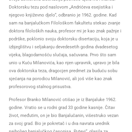
Doktorsku tezu pod naslovom „Andrićeva esejistika i
njegovo književno djelo“, odbranio je 1962. godine. Kad
sam na banjalučkom Filološkom fakultetu stekao zvanje
doktora filoloških nauka, profesor mi je kao znak pažnje i
podrške, poklonio svoju doktorsku disertaciju, koja je u
izbjeglištvu i seljakanju devedesetih godina dvadesetog
vijeka, blagodarnošću slučaja, sačuvana. Prvo što sam
unio u Kuću Milanovića, kao njen upravnik, upravo je bila
ova doktorska teza, dragocjen predmet za buduću sobu
sjećanja na porodicu Milanović, ali još više kao znak
profesorovog stalnog prisustva.
Profesor Branko Milanović otišao je iz Banjaluke 1962.
godine. Vratio se u rodni grad 33 godine kasnije. Čitav
život, međutim, on je bio Banjalučanin, višestruko vezan
za svoj grad. Bio je pokretač i u dva navrata urednik
najboljeg banjalučkog časopisa „Putevi“, glasila za