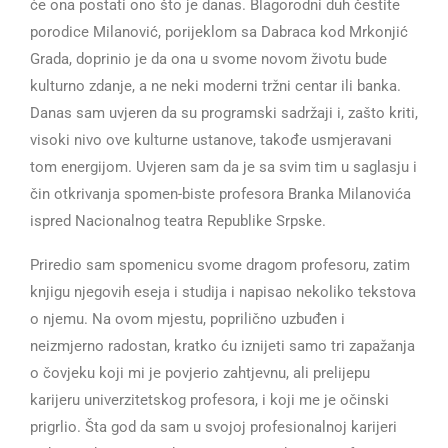
će ona postati ono što je danas. Blagorodni duh čestite
porodice Milanović, porijeklom sa Dabraca kod Mrkonjić
Grada, doprinio je da ona u svome novom životu bude
kulturno zdanje, a ne neki moderni tržni centar ili banka.
Danas sam uvjeren da su programski sadržaji i, zašto kriti,
visoki nivo ove kulturne ustanove, takođe usmjeravani
tom energijom. Uvjeren sam da je sa svim tim u saglasju i
čin otkrivanja spomen-biste profesora Branka Milanovića
ispred Nacionalnog teatra Republike Srpske.
Priredio sam spomenicu svome dragom profesoru, zatim
knjigu njegovih eseja i studija i napisao nekoliko tekstova
o njemu. Na ovom mjestu, poprilično uzbuđen i
neizmjerno radostan, kratko ću iznijeti samo tri zapažanja
o čovjeku koji mi je povjerio zahtjevnu, ali prelijepu
karijeru univerzitetskog profesora, i koji me je očinski
prigrlio. Šta god da sam u svojoj profesionalnoj karijeri