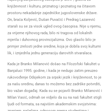
književnost i kulturu, priznatog i poznatog na čitavom
prostoru nekadašnje zajedničke jugoslovenske države.
On, braća Koljević, Dušan Puvačić i Predrag Lazarević
starali su se za visok ugled ovog časopisa. Nije u njemu,
za vrijeme njihovog rada, bilo ni tragova od lokalnih
mjerila i duhovnog provincijalizma. Ovo glasilo bilo je
primjer zrelosti jedne sredine, koja je dobila svoj kulturni
lik, i iznjedrila jednu generaciju darovitih stvaralaca.
Kada je Branko Milanović došao na Filozofski fakultet u
Banjaluci 1995. godine, i kada je nedugo zatim preuzeo
rukovođenje Odsjekom za srpski jezik i književnost, to je
za našu sredinu, danas to možemo bez zadrške potvrditi,
bio važan događaj. Kada su se pojavili Branko Milanović i
Milan Vasić, odmah se vidjelo da su na naš fakultet stigli
ljudi od formata, sa najvišim akademskim svojstvima:
znanjem, načelima, odnosom prema studentima i