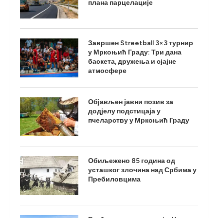
плана парцелације
Завршен Streetball 3×3 турнир
у Мркоњић Граду: Три дана
баскета, дружења и сјајне
атмосфере
Објављен јавни позив за
додјелу подстицаја у
пчеларству у Мркоњић Граду
Обиљежено 85 година од
усташког злочина над Србима у
Пребиловцима