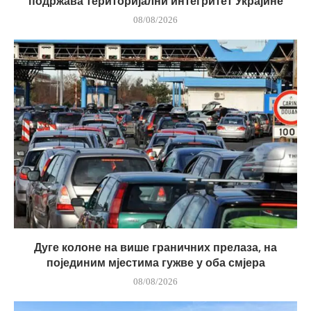
подржава територијални интегритет Украјине
08/08/2026
Дуге колоне на више граничних прелаза, на
појединим мјестима гужве у оба смјера
08/08/2026