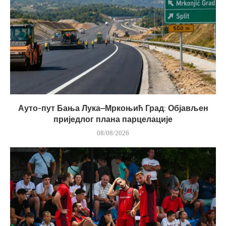
Ауто-пут Бања Лука–Мркоњић Град: Објављен
приједлог плана парцелације
08/08/2026