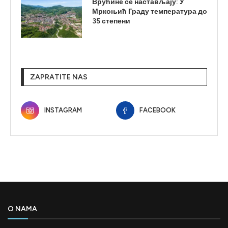
Врућине се настављају: У
Мркоњић Граду температура до
35 степени
ZAPRATITE NAS
INSTAGRAM
FACEBOOK
O NAMA