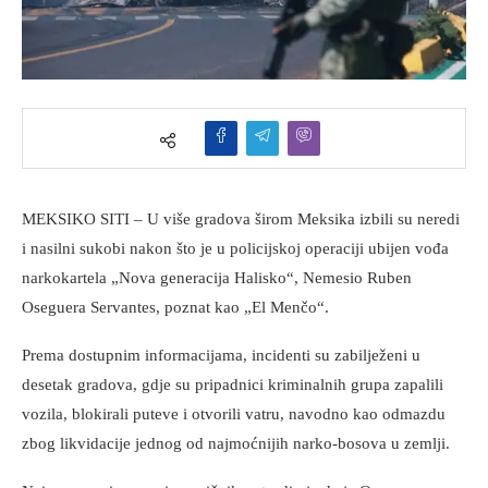
MEKSIKO SITI – U više gradova širom Meksika izbili su neredi
i nasilni sukobi nakon što je u policijskoj operaciji ubijen vođa
narkokartela „Nova generacija Halisko“, Nemesio Ruben
Oseguera Servantes, poznat kao „El Menčo“.
Prema dostupnim informacijama, incidenti su zabilježeni u
desetak gradova, gdje su pripadnici kriminalnih grupa zapalili
vozila, blokirali puteve i otvorili vatru, navodno kao odmazdu
zbog likvidacije jednog od najmoćnijih narko-bosova u zemlji.