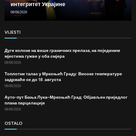
интегритет Украјине
08/08/2026
VIJESTI
Дуге колоне на више граничних прелаза, на појединим
мјестима гужве у оба смјера
08/08/2026
Топлотни талас у Мркоњић Граду: Високе температуре
задржаће се до 18. августа
08/08/2026
Ауто-пут Бања Лука–Мркоњић Град: Објављен приједлог
плана парцелације
08/08/2026
OSTALO