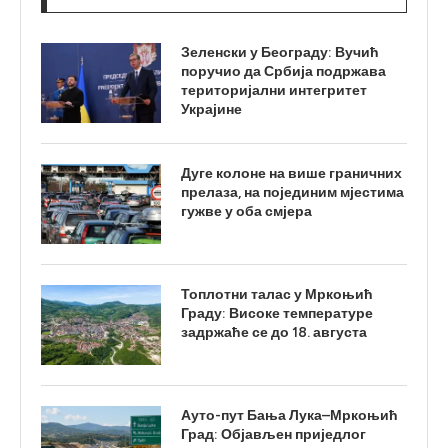
Зеленски у Београду: Вучић
поручио да Србија подржава
територијални интегритет
Украјине
Дуге колоне на више граничних
прелаза, на појединим мјестима
гужве у оба смјера
Топлотни талас у Мркоњић
Граду: Високе температуре
задржаће се до 18. августа
Ауто-пут Бања Лука–Мркоњић
Град: Објављен приједлог