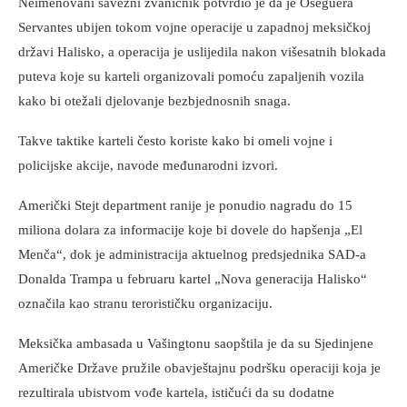
Neimenovani savezni zvaničnik potvrdio je da je Oseguera
Servantes ubijen tokom vojne operacije u zapadnoj meksičkoj
državi Halisko, a operacija je uslijedila nakon višesatnih blokada
puteva koje su karteli organizovali pomoću zapaljenih vozila
kako bi otežali djelovanje bezbjednosnih snaga.
Takve taktike karteli često koriste kako bi omeli vojne i
policijske akcije, navode međunarodni izvori.
Američki Stejt department ranije je ponudio nagradu do 15
miliona dolara za informacije koje bi dovele do hapšenja „El
Menča“, dok je administracija aktuelnog predsjednika SAD-a
Donalda Trampa u februaru kartel „Nova generacija Halisko“
označila kao stranu terorističku organizaciju.
Meksička ambasada u Vašingtonu saopštila je da su Sjedinjene
Američke Države pružile obavještajnu podršku operaciji koja je
rezultirala ubistvom vođe kartela, ističući da su dodatne