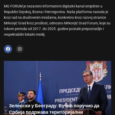
MG FORUM je nezavisni informativni digitalni kanal smješten u
Republici Srpskoj, Bosna i Hercegovina. Naša platforma nastala je
kroz rad na društvenim mrežama, konkretno kroz razvoj stranice
Mrkonjić Grad kroz prošlost, odnosno Mrkonjić Grad Forum, koje su
tokom perioda od 2017. do 2025. godine postale prepoznatljiv i
respektabilni lokalni medij.
Зеленски у Београду: Вучић поручио да
Србија подржава територијални