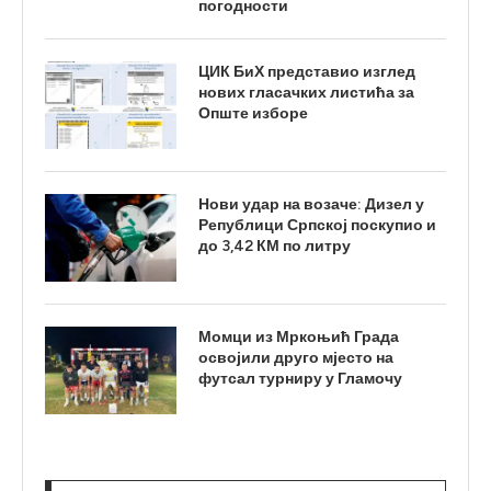
погодности
ЦИК БиХ представио изглед
нових гласачких листића за
Опште изборе
Нови удар на возаче: Дизел у
Републици Српској поскупио и
до 3,42 КМ по литру
Момци из Мркоњић Града
освојили друго мјесто на
футсал турниру у Гламочу