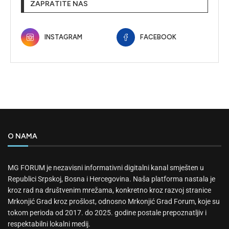
ZAPRATITE NAS
INSTAGRAM
FACEBOOK
O NAMA
MG FORUM je nezavisni informativni digitalni kanal smješten u
Republici Srpskoj, Bosna i Hercegovina. Naša platforma nastala je
kroz rad na društvenim mrežama, konkretno kroz razvoj stranice
Mrkonjić Grad kroz prošlost, odnosno Mrkonjić Grad Forum, koje su
tokom perioda od 2017. do 2025. godine postale prepoznatljiv i
respektabilni lokalni medij.