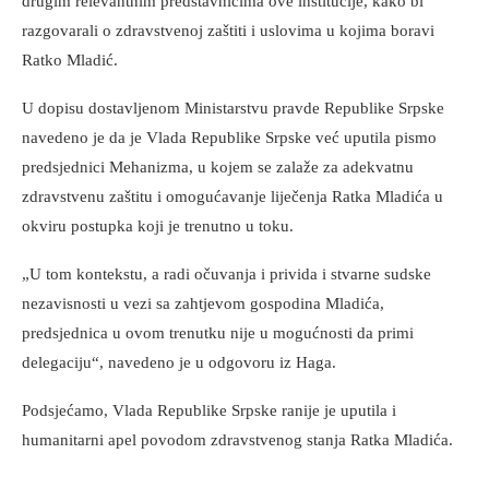
drugim relevantnim predstavnicima ove institucije, kako bi
razgovarali o zdravstvenoj zaštiti i uslovima u kojima boravi
Ratko Mladić.
U dopisu dostavljenom Ministarstvu pravde Republike Srpske
navedeno je da je Vlada Republike Srpske već uputila pismo
predsjednici Mehanizma, u kojem se zalaže za adekvatnu
zdravstvenu zaštitu i omogućavanje liječenja Ratka Mladića u
okviru postupka koji je trenutno u toku.
„U tom kontekstu, a radi očuvanja i privida i stvarne sudske
nezavisnosti u vezi sa zahtjevom gospodina Mladića,
predsjednica u ovom trenutku nije u mogućnosti da primi
delegaciju“, navedeno je u odgovoru iz Haga.
Podsjećamo, Vlada Republike Srpske ranije je uputila i
humanitarni apel povodom zdravstvenog stanja Ratka Mladića.