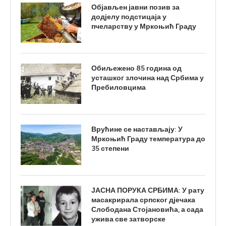
Објављен јавни позив за
додјелу подстицаја у
пчеларству у Мркоњић Граду
Обиљежено 85 година од
усташког злочина над Србима у
Пребиловцима
Врућине се настављају: У
Мркоњић Граду температура до
35 степени
ЈАСНА ПОРУКА СРБИМА: У рату
масакрирала српског дјечака
Слободана Стојановића, а сада
ужива све затворске