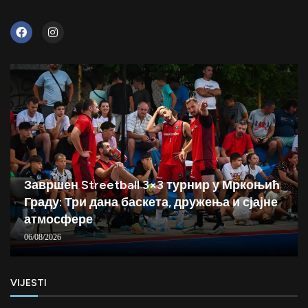
Завршен Streetball 3×3 турнир у Мркоњић
Граду: Три дана баскета, дружења и сјајне
атмосфере
06/08/2026
VIJESTI