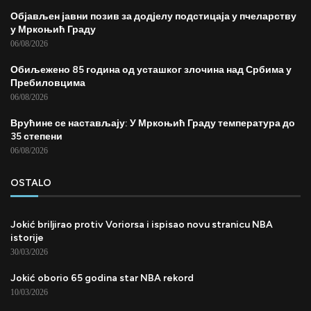
Објављен јавни позив за додјелу подстицаја у пчеларству
у Мркоњић Граду
06/08/2026
Обиљежено 85 година од усташког злочина над Србима у
Пребиловцима
06/08/2026
Врућине се настављају: У Мркоњић Граду температура до
35 степени
06/08/2026
OSTALO
Jokić briljirao protiv Voriorsa i ispisao novu stranicu NBA
istorije
30/03/2026
Jokić oborio 65 godina star NBA rekord
10/03/2026