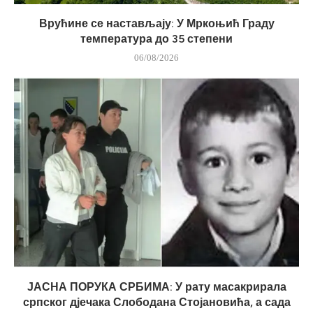
Врућине се настављају: У Мркоњић Граду
температура до 35 степени
06/08/2026
ЈАСНА ПОРУКА СРБИМА: У рату масакрирала
српског дјечака Слободана Стојановића, а сада