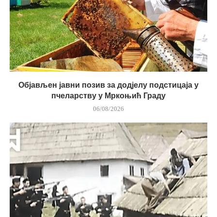
Објављен јавни позив за додјелу подстицаја у
пчеларству у Мркоњић Граду
06/08/2026