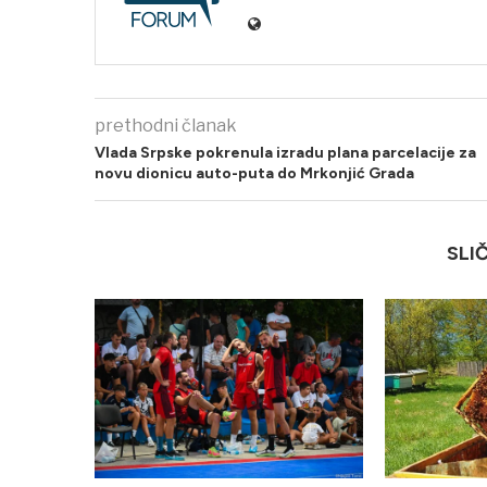
prethodni članak
Vlada Srpske pokrenula izradu plana parcelacije za
novu dionicu auto-puta do Mrkonjić Grada
SLI