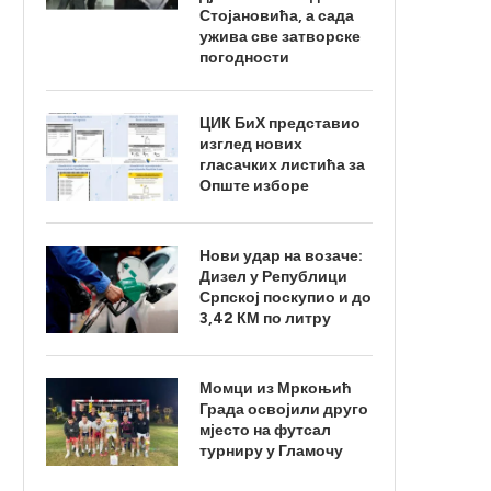
Стојановића, а сада
ужива све затворске
погодности
ЦИК БиХ представио
изглед нових
гласачких листића за
Опште изборе
Нови удар на возаче:
Дизел у Републици
Српској поскупио и до
3,42 КМ по литру
Момци из Мркоњић
Града освојили друго
мјесто на футсал
турниру у Гламочу