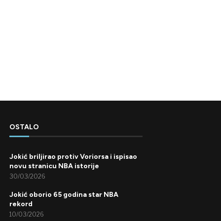
OSTALO
Jokić briljirao protiv Voriorsa i ispisao
novu stranicu NBA istorije
30/03/2026
Jokić oborio 65 godina star NBA
rekord
10/03/2026