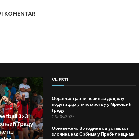
VI KOMENTAR
VIJESTI
Објављен јавни позив за додјелу
подстицаја у пчеларству у Мркоњић
Граду
etball 3×3
06/08/2026
коњић Граду:
Обиљежено 85 година од усташког
кета,
злочина над Србима у Пребиловцима