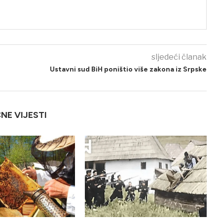
sljedeći članak
Ustavni sud BiH poništio više zakona iz Srpske
ČNE VIJESTI