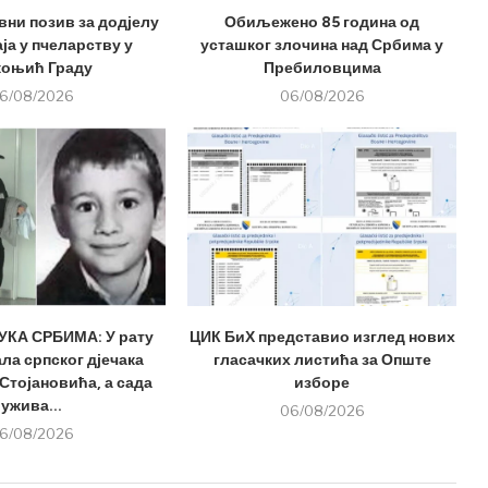
вни позив за додјелу
Обиљежено 85 година од
ја у пчеларству у
усташког злочина над Србима у
оњић Граду
Пребиловцима
6/08/2026
06/08/2026
КА СРБИМА: У рату
ЦИК БиХ представио изглед нових
ла српског дјечака
гласачких листића за Опште
Стојановића, а сада
изборе
ужива...
06/08/2026
6/08/2026