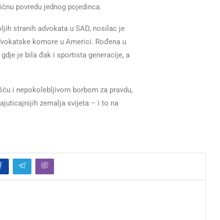
 ličnu povredu jednog pojedinca.
ljih stranih advokata u SAD, nosilac je
advokatske komore u Americi. Rođena u
dje je bila đak i sportista generacije, a
ošću i nepokolebljivom borbom za pravdu,
juticajnijih zemalja svijeta – i to na