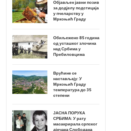
Објављен јавни позив
за додјелу подстицаја
у пчеларству у
Мркоњић Граду
Обиљежено 85 година
од усташког злочина
над Србима у
Пребиловцима
Врућине се
настављају: У
Мркоњић Граду
температура до 35
степени
ЈАСНА ПОРУКА
СРБИМА: У рату
масакрирала српског
дјечака Слободана