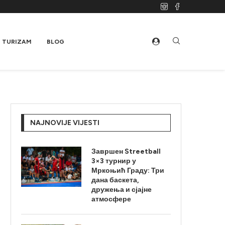
TURIZAM
BLOG
NAJNOVIJE VIJESTI
Завршен Streetball
3×3 турнир у
Мркоњић Граду: Три
дана баскета,
дружења и сјајне
атмосфере