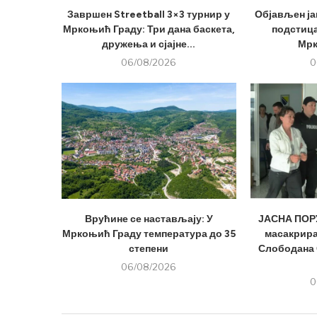
Завршен Streetball 3×3 турнир у
Објављен ја
Мркоњић Граду: Три дана баскета,
подстица
дружења и сјајне...
Мрк
06/08/2026
0
Врућине се настављају: У
ЈАСНА ПОРУ
Мркоњић Граду температура до 35
масакрира
степени
Слободана 
06/08/2026
0