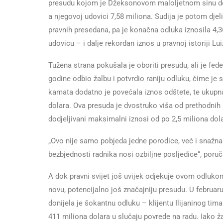
presudu kojom je Džeksonovom maloljetnom sinu dodi
a njegovoj udovici 7,58 miliona. Sudija je potom dj
pravnih presedana, pa je konačna odluka iznosila 4,36
udovicu – i dalje rekordan iznos u pravnoj istoriji L
Tužena strana pokušala je oboriti presudu, ali je fed
godine odbio žalbu i potvrdio raniju odluku, čime je
kamata dodatno je povećala iznos odštete, te ukup
dolara. Ova presuda je dvostruko viša od prethodnih 
dodjeljivani maksimalni iznosi od po 2,5 miliona dol
„Ovo nije samo pobjeda jedne porodice, već i snažn
bezbjednosti radnika nosi ozbiljne posljedice“, poruči
A dok pravni svijet još uvijek odjekuje ovom odluko
novu, potencijalno još značajniju presudu. U februa
donijela je šokantnu odluku – klijentu Ilijaninog tim
411 miliona dolara u slučaju povrede na radu. Iako ža