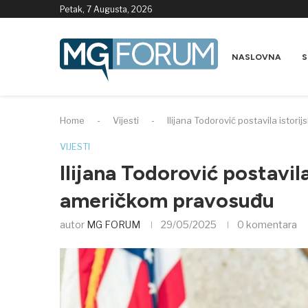
Petak, 7 Augusta, 2026
NASLOVNA
S
Home
-
Vijesti
-
Ilijana Todorović postavila isto
VIJESTI
Ilijana Todorović postavil
američkom pravosuđu
autor
MG FORUM
29/05/2025
0 komentara