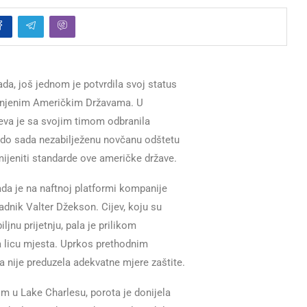
ada, još jednom je potvrdila svoj status
edinjenim Američkim Državama. U
eva je sa svojim timom odbranila
a do sada nezabilježenu novčanu odštetu
mijeniti standarde ove američke države.
kada je na naftnoj platformi kompanije
dnik Valter Džekson. Cijev, koju su
ljnu prijetnju, pala je prilikom
a licu mjesta. Uprkos prethodnim
a nije preduzela adekvatne mjere zaštite.
 u Lake Charlesu, porota je donijela