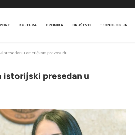
PORT
KULTURA
HRONIKA
DRUŠTVO
TEHNOLOGIJA
rijski presedan u američkom pravosuđu
a istorijski presedan u