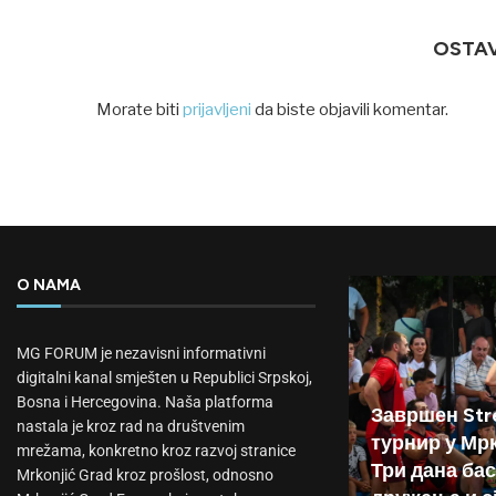
OSTA
Morate biti
prijavljeni
da biste objavili komentar.
O NAMA
MG FORUM je nezavisni informativni
digitalni kanal smješten u Republici Srpskoj,
Bosna i Hercegovina. Naša platforma
Завршен Stre
nastala je kroz rad na društvenim
турнир у Мр
mrežama, konkretno kroz razvoj stranice
Три дана бас
Mrkonjić Grad kroz prošlost, odnosno