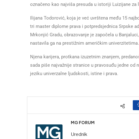
označeno kao najviša presuda u istoriji Luizijane za
Ilijana Todorović, koja je već uvrštena među 15 najbo
tri master diplome prava i potpredsjednica Srpske 
Mrkonjić Gradu, obrazovanje je započela u Banjaluci, g
nastavila ga na prestižnim američkim univerzitetima.
Njena karijera, protkana izuzetnim znanjem, predan
sada piše najvažnije stranice u pravosuđu jedne od na
jeziku univerzalne ljudskosti, istine i prava.
MG FORUM
Urednik