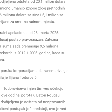
jeljena odšteta od 20,1 milion dolara,
elimično umanjio iznose zbog prethodnih
 miliona dolara za sina i 5,1 milion za
uizijane za smrt na radnom mjestu.
eralni apelacioni sud 28. marta 2025.
 slučaj postao pravosnažan. Zatezna
na suma sada premašuje 9,5 miliona
rekorda iz 2012. i 2005. godine, kada su
ara.
a poruka korporacijama da zanemarivanje
la je Ilijana Todorović.
m, Todorovićeva i njen tim već očekuju
ru ove godine, porota u Baton Rougeu
a dodijeljena je odšteta od nevjerovatnih
lbeni postupak još predstoji, ovo je već