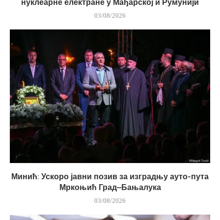
нуклеарне електране у Мађарској и Румунији
03/08/2026
Минић: Ускоро јавни позив за изградњу ауто-пута
Мркоњић Град–Бањалука
03/08/2026