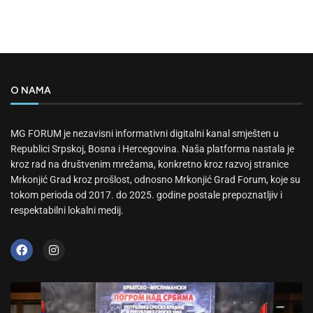
O NAMA
MG FORUM je nezavisni informativni digitalni kanal smješten u
Republici Srpskoj, Bosna i Hercegovina. Naša platforma nastala je
kroz rad na društvenim mrežama, konkretno kroz razvoj stranice
Mrkonjić Grad kroz prošlost, odnosno Mrkonjić Grad Forum, koje su
tokom perioda od 2017. do 2025. godine postale prepoznatljiv i
respektabilni lokalni medij.