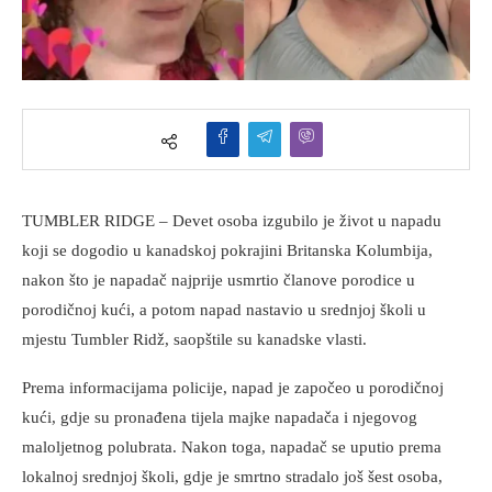
TUMBLER RIDGE – Devet osoba izgubilo je život u napadu
koji se dogodio u kanadskoj pokrajini Britanska Kolumbija,
nakon što je napadač najprije usmrtio članove porodice u
porodičnoj kući, a potom napad nastavio u srednjoj školi u
mjestu Tumbler Ridž, saopštile su kanadske vlasti.
Prema informacijama policije, napad je započeo u porodičnoj
kući, gdje su pronađena tijela majke napadača i njegovog
maloljetnog polubrata. Nakon toga, napadač se uputio prema
lokalnoj srednjoj školi, gdje je smrtno stradalo još šest osoba,