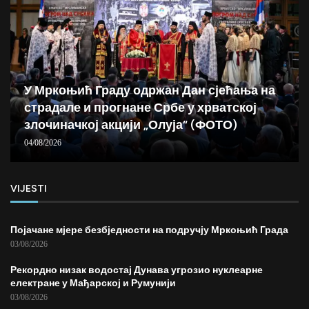
У Мркоњић Граду одржан Дан сјећања на
страдале и прогнане Србе у хрватској
злочиначкој акцији „Олуја“ (ФОТО)
04/08/2026
VIJESTI
Појачане мјере безбједности на подручју Мркоњић Града
03/08/2026
Рекордно низак водостај Дунава угрозио нуклеарне
електране у Мађарској и Румунији
03/08/2026