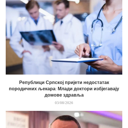
Републици Српској пријети недостатак
породичних љекара: Млади доктори избјегавају
домове здравља
03/08/2026