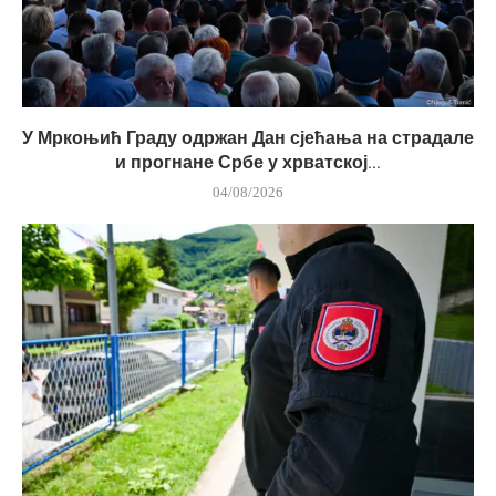
У Мркоњић Граду одржан Дан сјећања на страдале
и прогнане Србе у хрватској...
04/08/2026