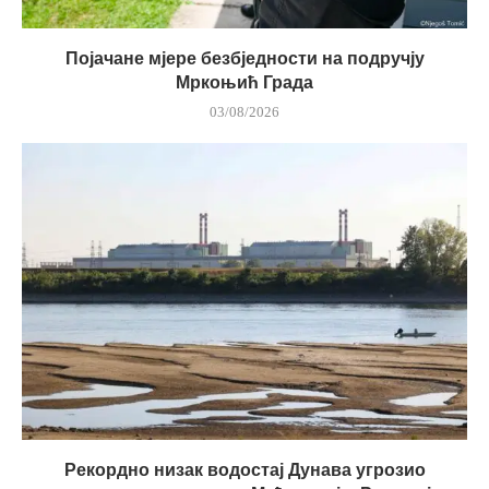
Појачане мјере безбједности на подручју
Мркоњић Града
03/08/2026
Рекордно низак водостај Дунава угрозио