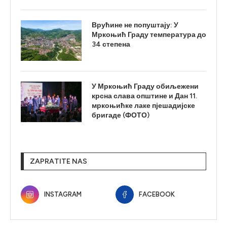
Врућине не попуштају: У
Мркоњић Граду температура до
34 степена
У Мркоњић Граду обиљежени
крсна слава општине и Дан 11.
мркоњићке лаке пјешадијске
бригаде (ФОТО)
ZAPRATITE NAS
INSTAGRAM
FACEBOOK