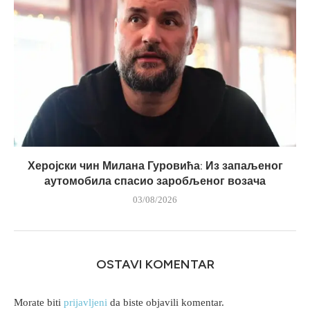
Херојски чин Милана Гуровића: Из запаљеног
аутомобила спасио заробљеног возача
03/08/2026
OSTAVI KOMENTAR
Morate biti
prijavljeni
da biste objavili komentar.