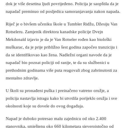
dok je više desetina ljudi povrijeđeno. Policija je saopštila da je
napadač preminuo od posljedica samoranjavanja nakon napada.
Riječ je o bivšem učeniku škole u Tumbler Ridžu, Džesiju Van
Rotseleru. Zamjenik direktora kanadske policije Dvejn
Mekdonald izjavio je da je Van Rotseler rođen kao biološki
muškarac, da je prije približno šest godina započeo tranziciju i
da se identifikovao kao žena. Nadležni organi navode da je
napadač bio poznat policiji od ranije, te da su službenici u
prethodnim godinama više puta reagovali zbog zabrinutosti za
mentalno zdravlje.
U školi su pronađeni puška i preinačeno vatreno oružje, a
policija nastavlja istragu kako bi utvrdila porijeklo oružja i sve
okolnosti koje su dovele do ovog događaja.
Napad je duboko potresao malu zajednicu od oko 2.400
stanovnika, smještenu oko 660 kilometara sjeveroistočno od