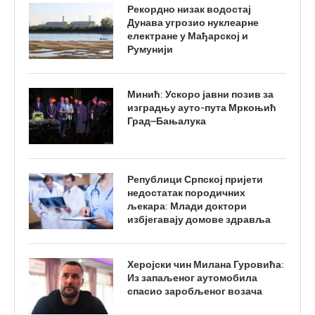
Рекордно низак водостај
Дунава угрозио нуклеарне
електране у Мађарској и
Румунији
Минић: Ускоро јавни позив за
изградњу ауто-пута Мркоњић
Град–Бањалука
Републици Српској пријети
недостатак породичних
љекара: Млади доктори
избјегавају домове здравља
Херојски чин Милана Гуровића:
Из запаљеног аутомобила
спасио заробљеног возача