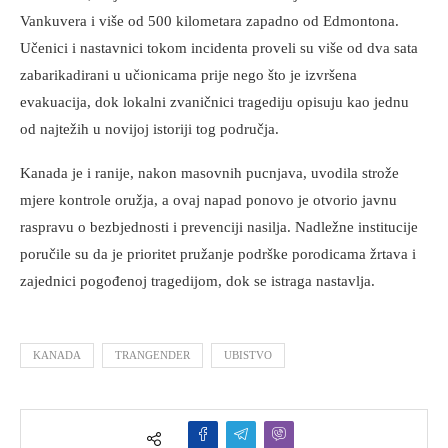
Vankuvera i više od 500 kilometara zapadno od Edmontona.
Učenici i nastavnici tokom incidenta proveli su više od dva sata
zabarikadirani u učionicama prije nego što je izvršena
evakuacija, dok lokalni zvaničnici tragediju opisuju kao jednu
od najtežih u novijoj istoriji tog područja.
Kanada je i ranije, nakon masovnih pucnjava, uvodila strože
mjere kontrole oružja, a ovaj napad ponovo je otvorio javnu
raspravu o bezbjednosti i prevenciji nasilja. Nadležne institucije
poručile su da je prioritet pružanje podrške porodicama žrtava i
zajednici pogođenoj tragedijom, dok se istraga nastavlja.
KANADA
TRANGENDER
UBISTVO