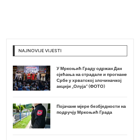
NAJNOVIJE VIJESTI
У Мркоњић Граду одржан Дан
сјећања на страдале и прогнане
Србе у хрватској злочиначкој
акцији „Олуја“ (ФОТО)
Појачане мјере безбједности на
подручју Мркоњић Града