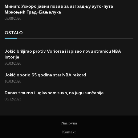
Минић: Ускоро јавни позив за изградњу ауто-пута
Мркоњић Град–Бањалука
03/08/2026
OSTALO
Jokić briljirao protiv Voriorsa i ispisao novu stranicu NBA
istorije
30/03/2026
Jokić oborio 65 godina star NBA rekord
10/03/2026
Danas tmurno i uglavnom suvo, na jugu sunčanije
06/12/2025
Naslovna
Kontakt