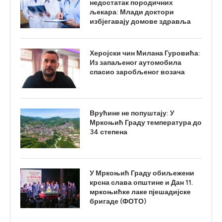
недостатак породичних
љекара: Млади доктори
избјегавају домове здравља
Херојски чин Милана Гуровића:
Из запаљеног аутомобила
спасио заробљеног возача
Врућине не попуштају: У
Мркоњић Граду температура до
34 степена
У Мркоњић Граду обиљежени
крсна слава општине и Дан 11.
мркоњићке лаке пјешадијске
бригаде (ФОТО)