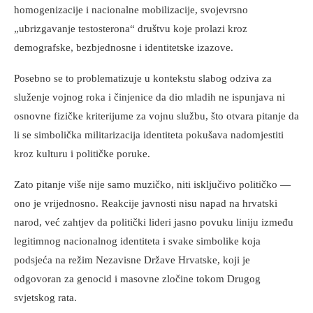
homogenizacije i nacionalne mobilizacije, svojevrsno
„ubrizgavanje testosterona“ društvu koje prolazi kroz
demografske, bezbjednosne i identitetske izazove.
Posebno se to problematizuje u kontekstu slabog odziva za
služenje vojnog roka i činjenice da dio mladih ne ispunjava ni
osnovne fizičke kriterijume za vojnu službu, što otvara pitanje da
li se simbolička militarizacija identiteta pokušava nadomjestiti
kroz kulturu i političke poruke.
Zato pitanje više nije samo muzičko, niti isključivo političko —
ono je vrijednosno. Reakcije javnosti nisu napad na hrvatski
narod, već zahtjev da politički lideri jasno povuku liniju između
legitimnog nacionalnog identiteta i svake simbolike koja
podsjeća na režim Nezavisne Države Hrvatske, koji je
odgovoran za genocid i masovne zločine tokom Drugog
svjetskog rata.