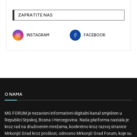
ZAPRATITE NAS
INSTAGRAM
FACEBOOK
O NAMA
MG FORUM je nezavisni informativni digitalni kanal smješten u
Republici Srpskoj, Bosna i Hercegovina. Naša platforma nastala je
kroz rad na društvenim mrežama, konkretno kroz razvoj stranice
Mrkonjić Grad kroz prošlost, odnosno Mrkonjić Grad Forum, koje su