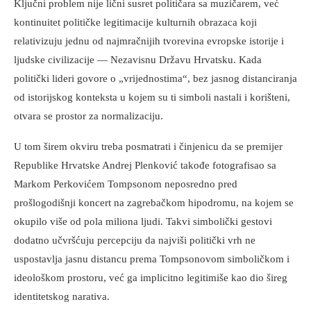
Ključni problem nije lični susret političara sa muzičarem, već
kontinuitet političke legitimacije kulturnih obrazaca koji
relativizuju jednu od najmračnijih tvorevina evropske istorije i
ljudske civilizacije — Nezavisnu Državu Hrvatsku. Kada
politički lideri govore o „vrijednostima“, bez jasnog distanciranja
od istorijskog konteksta u kojem su ti simboli nastali i korišteni,
otvara se prostor za normalizaciju.
U tom širem okviru treba posmatrati i činjenicu da se premijer
Republike Hrvatske Andrej Plenković takođe fotografisao sa
Markom Perkovićem Tompsonom neposredno pred
prošlogodišnji koncert na zagrebačkom hipodromu, na kojem se
okupilo više od pola miliona ljudi. Takvi simbolički gestovi
dodatno učvršćuju percepciju da najviši politički vrh ne
uspostavlja jasnu distancu prema Tompsonovom simboličkom i
ideološkom prostoru, već ga implicitno legitimiše kao dio šireg
identitetskog narativa.