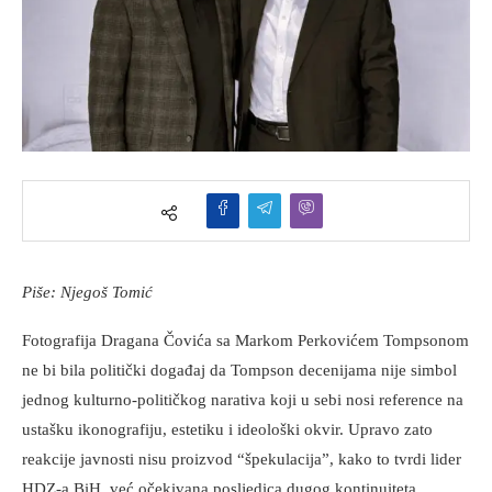
Piše: Njegoš Tomić
Fotografija Dragana Čovića sa Markom Perkovićem Tompsonom
ne bi bila politički događaj da Tompson decenijama nije simbol
jednog kulturno-političkog narativa koji u sebi nosi reference na
ustašku ikonografiju, estetiku i ideološki okvir. Upravo zato
reakcije javnosti nisu proizvod “špekulacija”, kako to tvrdi lider
HDZ-a BiH, već očekivana posljedica dugog kontinuiteta