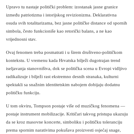
Upravo tu nastaje politički problem: izostanak jasne granice
između patriotizma i istorijskog revizionizma. Deklarativna
osuda svih totalitarizama, bez jasne političke distance od spornih
simbola, često funkcioniše kao retorički balans, a ne kao
vrijednosni stav.
Ovaj fenomen treba posmatrati i u širem društveno-političkom
kontekstu. U vremenu kada Hrvatska bilježi dugotrajan trend
iseljavanja stanovništva, dok se politička scena u Evropi vidljivo
radikalizuje i bilježi rast ekstremno desnih stranaka, kulturni
spektakli sa snažnim identitetskim nabojem dobijaju dodatnu
političku funkciju.
U tom okviru, Tompson postaje više od muzičkog fenomena —
postaje instrument mobilizacije. Kritičari takvog pristupa ukazuju
da se kroz masovne koncerte, simboliku i političku toleranciju
prema spornim narativima pokušava proizvesti osjećaj snage,