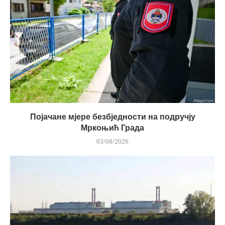
Појачане мјере безбједности на подручју
Мркоњић Града
03/08/2026