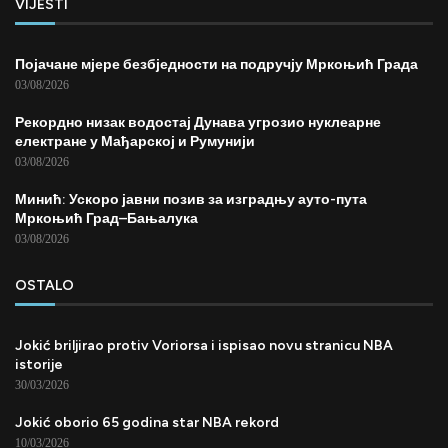
VIJESTI
Појачане мјере безбједности на подручју Мркоњић Града
03/08/2026
Рекордно низак водостај Дунава угрозио нуклеарне
електране у Мађарској и Румунији
03/08/2026
Минић: Ускоро јавни позив за изградњу ауто-пута
Мркоњић Град–Бањалука
03/08/2026
OSTALO
Jokić briljirao protiv Voriorsa i ispisao novu stranicu NBA
istorije
30/03/2026
Jokić oborio 65 godina star NBA rekord
10/03/2026