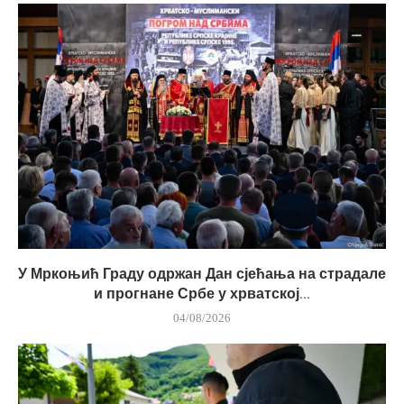
У Мркоњић Граду одржан Дан сјећања на страдале
и прогнане Србе у хрватској...
04/08/2026