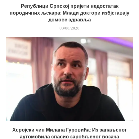
Републици Српској пријети недостатак
породичних љекара: Млади доктори избјегавају
домове здравља
03/08/2026
Херојски чин Милана Гуровића: Из запаљеног
аутомобила спасио заробљеног возача