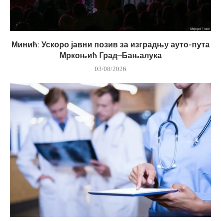
Минић: Ускоро јавни позив за изградњу ауто-пута
Мркоњић Град–Бањалука
03/08/2026