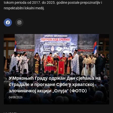
tokom perioda od 2017. do 2025. godine postale prepoznatljiv i
respektabilni lokalni medij.
У Мркоњић Граду одржан Дан сјећања на
страдале и прогнане Србе у хрватској
злочиначкој акцији „Олуја“ (ФОТО)
04/08/2026