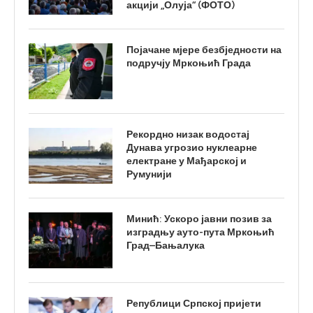
акцији „Олуја“ (ФОТО)
Појачане мјере безбједности на
подручју Мркоњић Града
Рекордно низак водостај
Дунава угрозио нуклеарне
електране у Мађарској и
Румунији
Минић: Ускоро јавни позив за
изградњу ауто-пута Мркоњић
Град–Бањалука
Републици Српској пријети