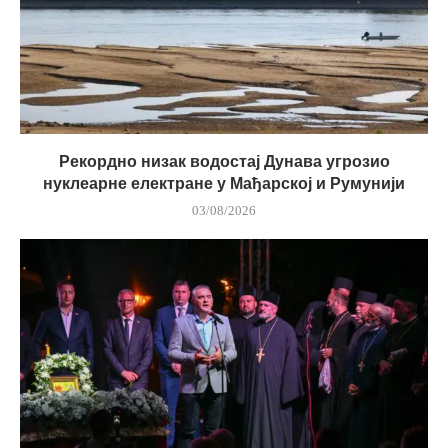
Рекордно низак водостај Дунава угрозио
нуклеарне електране у Мађарској и Румунији
03/08/2026