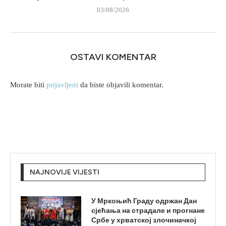
03/08/2026
OSTAVI KOMENTAR
Morate biti
prijavljeni
da biste objavili komentar.
NAJNOVIJE VIJESTI
У Мркоњић Граду одржан Дан
сјећања на страдале и прогнане
Србе у хрватској злочиначкој