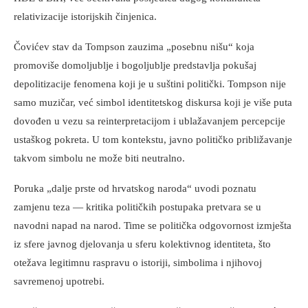
relativizacije istorijskih činjenica.
Čovićev stav da Tompson zauzima „posebnu nišu“ koja
promoviše domoljublje i bogoljublje predstavlja pokušaj
depolitizacije fenomena koji je u suštini politički. Tompson nije
samo muzičar, već simbol identitetskog diskursa koji je više puta
dovođen u vezu sa reinterpretacijom i ublažavanjem percepcije
ustaškog pokreta. U tom kontekstu, javno političko približavanje
takvom simbolu ne može biti neutralno.
Poruka „dalje prste od hrvatskog naroda“ uvodi poznatu
zamjenu teza — kritika političkih postupaka pretvara se u
navodni napad na narod. Time se politička odgovornost izmješta
iz sfere javnog djelovanja u sferu kolektivnog identiteta, što
otežava legitimnu raspravu o istoriji, simbolima i njihovoj
savremenoj upotrebi.