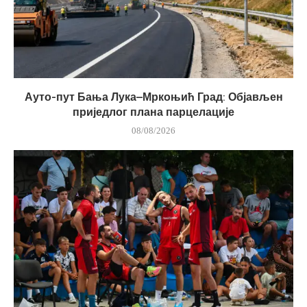
Ауто-пут Бања Лука–Мркоњић Град: Објављен
приједлог плана парцелације
08/08/2026