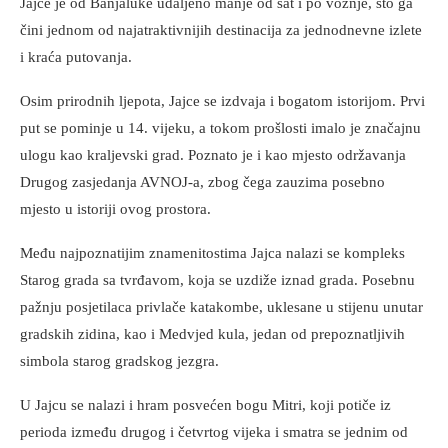
Jajce je od Banjaluke udaljeno manje od sat i po vožnje, što ga
čini jednom od najatraktivnijih destinacija za jednodnevne izlete
i kraća putovanja.
Osim prirodnih ljepota, Jajce se izdvaja i bogatom istorijom. Prvi
put se pominje u 14. vijeku, a tokom prošlosti imalo je značajnu
ulogu kao kraljevski grad. Poznato je i kao mjesto održavanja
Drugog zasjedanja AVNOJ-a, zbog čega zauzima posebno
mjesto u istoriji ovog prostora.
Među najpoznatijim znamenitostima Jajca nalazi se kompleks
Starog grada sa tvrđavom, koja se uzdiže iznad grada. Posebnu
pažnju posjetilaca privlače katakombe, uklesane u stijenu unutar
gradskih zidina, kao i Medvjed kula, jedan od prepoznatljivih
simbola starog gradskog jezgra.
U Jajcu se nalazi i hram posvećen bogu Mitri, koji potiče iz
perioda između drugog i četvrtog vijeka i smatra se jednim od