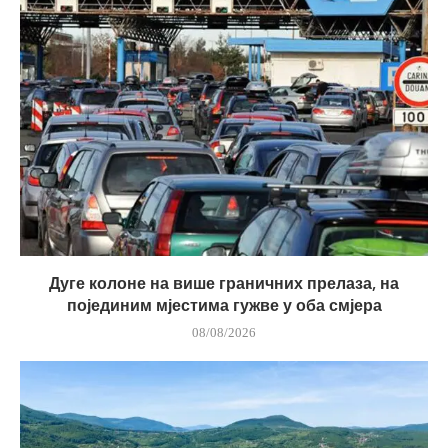
Дуге колоне на више граничних прелаза, на
појединим мјестима гужве у оба смјера
08/08/2026