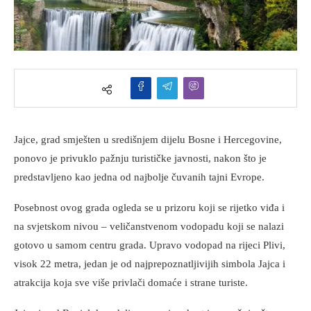
Jajce, grad smješten u središnjem dijelu Bosne i Hercegovine,
ponovo je privuklo pažnju turističke javnosti, nakon što je
predstavljeno kao jedna od najbolje čuvanih tajni Evrope.
Posebnost ovog grada ogleda se u prizoru koji se rijetko viđa i
na svjetskom nivou – veličanstvenom vodopadu koji se nalazi
gotovo u samom centru grada. Upravo vodopad na rijeci Plivi,
visok 22 metra, jedan je od najprepoznatljivijih simbola Jajca i
atrakcija koja sve više privlači domaće i strane turiste.