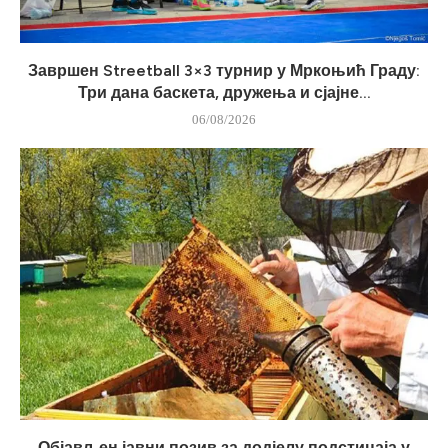
Завршен Streetball 3×3 турнир у Мркоњић Граду:
Три дана баскета, дружења и сјајне...
06/08/2026
Објављен јавни позив за додјелу подстицаја у