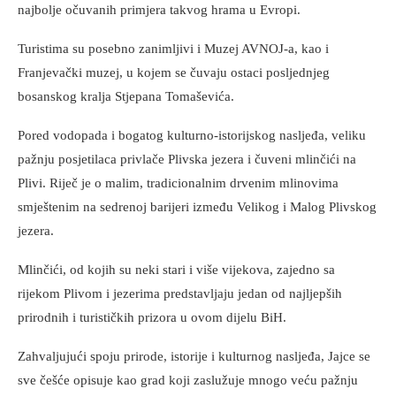
najbolje očuvanih primjera takvog hrama u Evropi.
Turistima su posebno zanimljivi i Muzej AVNOJ-a, kao i
Franjevački muzej, u kojem se čuvaju ostaci posljednjeg
bosanskog kralja Stjepana Tomaševića.
Pored vodopada i bogatog kulturno-istorijskog nasljeđa, veliku
pažnju posjetilaca privlače Plivska jezera i čuveni mlinčići na
Plivi. Riječ je o malim, tradicionalnim drvenim mlinovima
smještenim na sedrenoj barijeri između Velikog i Malog Plivskog
jezera.
Mlinčići, od kojih su neki stari i više vijekova, zajedno sa
rijekom Plivom i jezerima predstavljaju jedan od najljepših
prirodnih i turističkih prizora u ovom dijelu BiH.
Zahvaljujući spoju prirode, istorije i kulturnog nasljeđa, Jajce se
sve češće opisuje kao grad koji zaslužuje mnogo veću pažnju