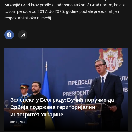
Mrkonjić Grad kroz prošlost, odnosno Mrkonjić Grad Forum, koje su
tokom perioda od 2017. do 2025. godine postale prepoznatljiv i
respektabilni lokalni medij.
Зеленски у Београду: Вучић поручио да
Србија подржава територијални
интегритет Украјине
08/08/2026