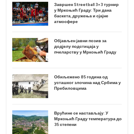
Завршен Streetball 3×3 турнир
у Мркоњић Граду: Три дана
баскета, дружења и сјајне
атмосфере
Објављен јавни позив за
додјелу подстицаја у
пчеларству у Мркоњић Граду
Обиљежено 85 година од
усташког злочина над Србима у
Пребиловцима
Врућине се настављају: У
Мркоњић Граду температура до
35 степени