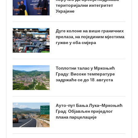
територијални интегритет
Украјине
Дуге колоне на више граничних
прелаза, на појединим мјестима
гужве у оба смјера
Топлотни талас у Мркоњић
Граду: Високе температуре
задржаће се до 18. августа
Ауто-пут Бања Лука–Мркоњић
Град: Објављен приједлог
плана парцелације