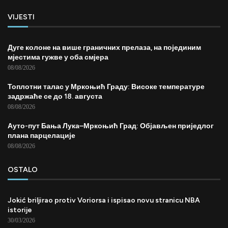
VIJESTI
Дуге колоне на више граничних прелаза, на појединим
мјестима гужве у оба смјера
08/08/2026
Топлотни талас у Мркоњић Граду: Високе температуре
задржаће се до 18. августа
08/08/2026
Ауто-пут Бања Лука–Мркоњић Град: Објављен приједлог
плана парцелације
08/08/2026
OSTALO
Jokić briljirao protiv Voriorsa i ispisao novu stranicu NBA
istorije
30/03/2026