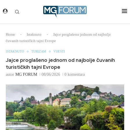
Home
-
Istaknuto
-
Jajce proglašeno jednom od najbolje
čuvanih turističkih tajni Evrope
ISTAKNUTO
TURIZAM
VIJESTI
Jajce proglašeno jednom od najbolje čuvanih
turističkih tajni Evrope
autor
MG FORUM
08/06/2026
0 komentara