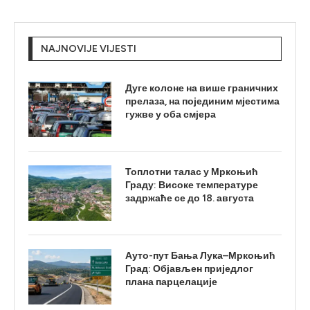
NAJNOVIJE VIJESTI
Дуге колоне на више граничних
прелаза, на појединим мјестима
гужве у оба смјера
Топлотни талас у Мркоњић
Граду: Високе температуре
задржаће се до 18. августа
Ауто-пут Бања Лука–Мркоњић
Град: Објављен приједлог
плана парцелације