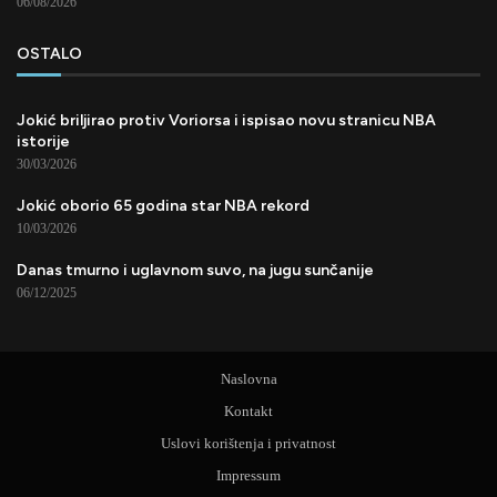
06/08/2026
OSTALO
Jokić briljirao protiv Voriorsa i ispisao novu stranicu NBA
istorije
30/03/2026
Jokić oborio 65 godina star NBA rekord
10/03/2026
Danas tmurno i uglavnom suvo, na jugu sunčanije
06/12/2025
Naslovna
Kontakt
Uslovi korištenja i privatnost
Impressum