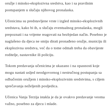
oružje i minsko-eksplozivna sredstva, kao i sa pravilnim
postupanjem u slučaju njihovog pronalaska.
Učenicima su predstavljene vrste i izgled minsko-eksplozivnih
sredstava, kako bi ih, u slučaju eventualnog pronalaska, mogli
prepoznati i na vrijeme reagovati na bezbjedan način. Posebno je
naglašeno da djeca ne smiju dirati pronađeno oružje, municiju ili
eksplozivna sredstva, već da o tome odmah treba da obavijeste
roditelje, nastavnike ili policiju.
Tokom predavanja učenicima je ukazano i na opasnosti koje
mogu nastati usljed neodgovornog i nestručnog postupanja sa
odbačenim oružjem i minsko-eksplozivnim sredstvima, s ciljem
sprečavanja neželjenih posljedica.
Učenica Vanja Terzija istakla je da je ovakvo predavanje veoma
važno, posebno za djecu i mlade.