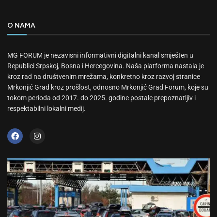
O NAMA
MG FORUM je nezavisni informativni digitalni kanal smješten u
Republici Srpskoj, Bosna i Hercegovina. Naša platforma nastala je
kroz rad na društvenim mrežama, konkretno kroz razvoj stranice
Mrkonjić Grad kroz prošlost, odnosno Mrkonjić Grad Forum, koje su
tokom perioda od 2017. do 2025. godine postale prepoznatljiv i
respektabilni lokalni medij.