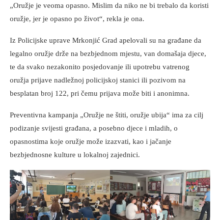
„Oružje je veoma opasno. Mislim da niko ne bi trebalo da koristi
oružje, jer je opasno po život“, rekla je ona.
Iz Policijske uprave Mrkonjić Grad apelovali su na građane da
legalno oružje drže na bezbjednom mjestu, van domašaja djece,
te da svako nezakonito posjedovanje ili upotrebu vatrenog
oružja prijave nadležnoj policijskoj stanici ili pozivom na
besplatan broj 122, pri čemu prijava može biti i anonimna.
Preventivna kampanja „Oružje ne štiti, oružje ubija“ ima za cilj
podizanje svijesti građana, a posebno djece i mladih, o
opasnostima koje oružje može izazvati, kao i jačanje
bezbjednosne kulture u lokalnoj zajednici.