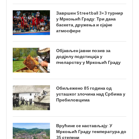
Завршен Streetball 3×3 турнир
у Мркоњић Граду: Три дана
баскета, дружења и сјајне
атмосфере
Објављен јавни позив за
додјелу подстицаја у
пчеларству у Мркоњић Граду
Обиљежено 85 година од
усташког злочина над Србима у
Пребиловцима
Врућине се настављају: У
Мркоњић Граду температура до
35 степени