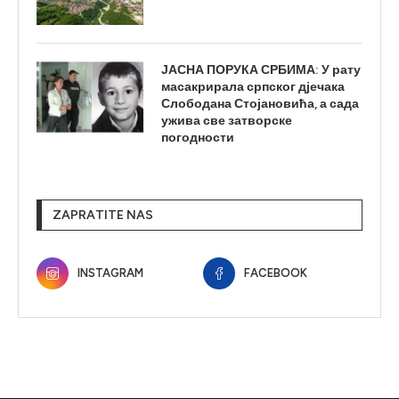
ЈАСНА ПОРУКА СРБИМА: У рату
масакрирала српског дјечака
Слободана Стојановића, а сада
ужива све затворске
погодности
ZAPRATITE NAS
INSTAGRAM
FACEBOOK