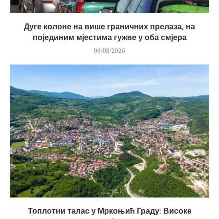
Дуге колоне на више граничних прелаза, на
појединим мјестима гужве у оба смјера
08/08/2026
Топлотни талас у Мркоњић Граду: Високе