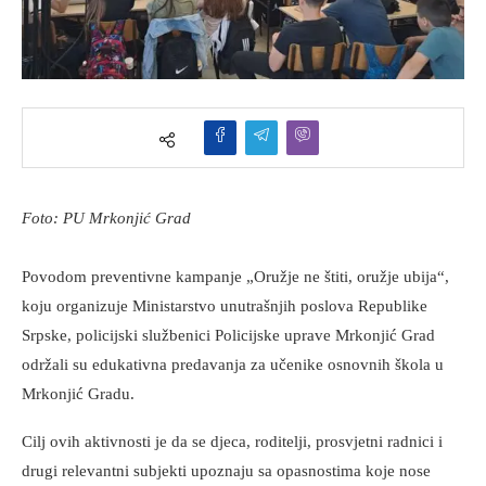
Foto: PU Mrkonjić Grad
Povodom preventivne kampanje „Oružje ne štiti, oružje ubija“,
koju organizuje Ministarstvo unutrašnjih poslova Republike
Srpske, policijski službenici Policijske uprave Mrkonjić Grad
održali su edukativna predavanja za učenike osnovnih škola u
Mrkonjić Gradu.
Cilj ovih aktivnosti je da se djeca, roditelji, prosvjetni radnici i
drugi relevantni subjekti upoznaju sa opasnostima koje nose