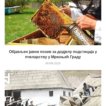
Објављен јавни позив за додјелу подстицаја у
пчеларству у Мркоњић Граду
06/08/2026