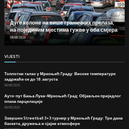
Дуге колоне на више граничних прелаза,
на појединим мјестима гужве у оба смјера
08/08/2026
VIJESTI
Топлотни талас у Мркоњић Граду: Високе температуре
задржаће се до 18. августа
08/08/2026
Ауто-пут Бања Лука–Мркоњић Град: Објављен приједлог
плана парцелације
08/08/2026
Завршен Streetball 3×3 турнир у Мркоњић Граду: Три дана
баскета, дружења и сјајне атмосфере