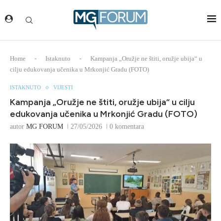
Home
-
Istaknuto
-
Kampanja „Oružje ne štiti, oružje ubija“ u
cilju edukovanja učenika u Mrkonjić Gradu (FOTO)
ISTAKNUTO
VIJESTI
Kampanja „Oružje ne štiti, oružje ubija“ u cilju
edukovanja učenika u Mrkonjić Gradu (FOTO)
autor
MG FORUM
27/05/2026
0 komentara