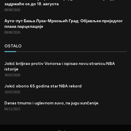
задржаће се до 18. августа
08/08/2026
Ауто-пут Бања Лука–Мркоњић Град: Објављен приједлог
плана парцелације
08/08/2026
OSTALO
Jokić briljirao protiv Voriorsa i ispisao novu stranicu NBA
istorije
30/03/2026
Jokić oborio 65 godina star NBA rekord
10/03/2026
Danas tmurno i uglavnom suvo, na jugu sunčanije
06/12/2025