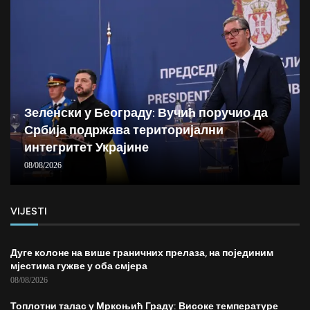
Зеленски у Београду: Вучић поручио да
Србија подржава територијални
интегритет Украјине
08/08/2026
VIJESTI
Дуге колоне на више граничних прелаза, на појединим
мјестима гужве у оба смјера
08/08/2026
Топлотни талас у Мркоњић Граду: Високе температуре