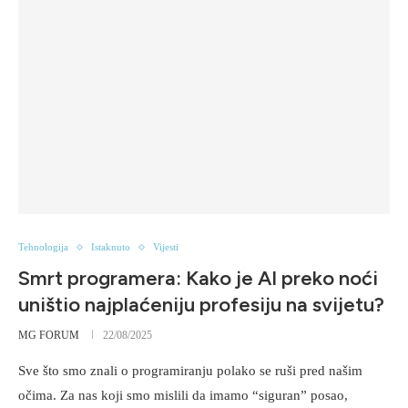
Tehnologija
Istaknuto
Vijesti
Smrt programera: Kako je AI preko noći
uništio najplaćeniju profesiju na svijetu?
MG FORUM
22/08/2025
Sve što smo znali o programiranju polako se ruši pred našim
očima. Za nas koji smo mislili da imamo “siguran” posao,