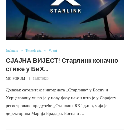
Istaknuto
Tehnologija
Vijesti
СЈАЈНА ВИЈЕСТ! Старлинк коначно
стиже у БиХ…
MG FORUM
12/07/2026
Долазак сателитског интернета „Старлинк“ у Босну и
Херцеговину ушао је у нову фазу након што је у Сарајеву
регистровано предузеће „Старлинк БХ“ д.о.о, чија је
директорица Марија Брадара. Босна и …