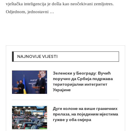
vještačka inteligencija je došla kao neočekivani zemljotres.
Odjednom, jednostavni …
NAJNOVIJE VIJESTI
Зеленски у Београду: Вучић
поручио да Србија подржава
територијални интегритет
Украјине
Дуге колоне на више граничних
прелаза, на појединим мјестима
гужве у оба смјера