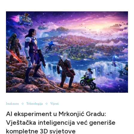
Istaknuto
Tehnologija
Vijesti
AI eksperiment u Mrkonjić Gradu:
Vještačka inteligencija već generiše
kompletne 3D svjetove