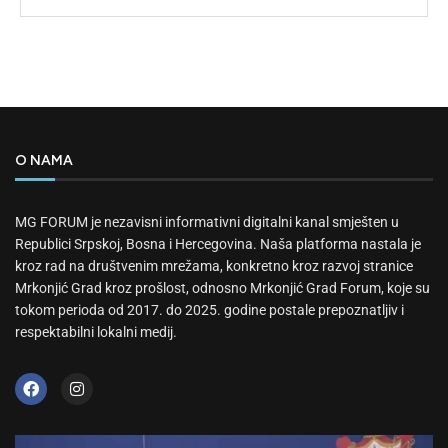
O NAMA
MG FORUM je nezavisni informativni digitalni kanal smješten u
Republici Srpskoj, Bosna i Hercegovina. Naša platforma nastala je
kroz rad na društvenim mrežama, konkretno kroz razvoj stranice
Mrkonjić Grad kroz prošlost, odnosno Mrkonjić Grad Forum, koje su
tokom perioda od 2017. do 2025. godine postale prepoznatljiv i
respektabilni lokalni medij.