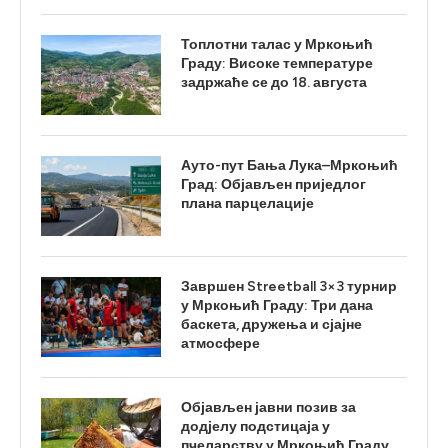
Топлотни талас у Мркоњић
Граду: Високе температуре
задржаће се до 18. августа
Ауто-пут Бања Лука–Мркоњић
Град: Објављен приједлог
плана парцелације
Завршен Streetball 3×3 турнир
у Мркоњић Граду: Три дана
баскета, дружења и сјајне
атмосфере
Објављен јавни позив за
додјелу подстицаја у
пчеларству у Мркоњић Граду