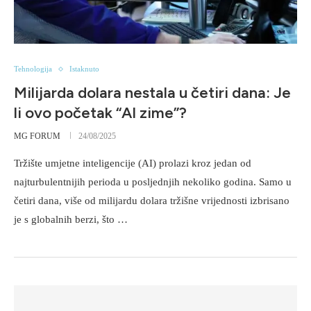
Tehnologija
Istaknuto
Milijarda dolara nestala u četiri dana: Je
li ovo početak “AI zime”?
MG FORUM
24/08/2025
Tržište umjetne inteligencije (AI) prolazi kroz jedan od
najturbulentnijih perioda u posljednjih nekoliko godina. Samo u
četiri dana, više od milijardu dolara tržišne vrijednosti izbrisano
je s globalnih berzi, što …