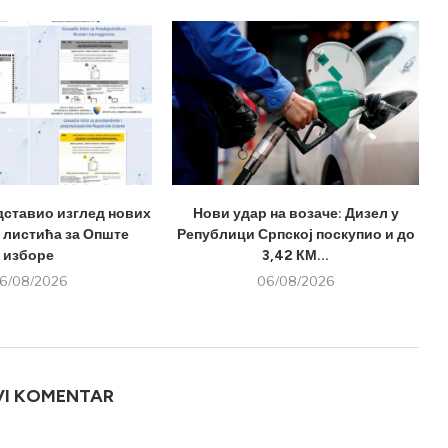
дставио изглед нових
Нови удар на возаче: Дизел у
 листића за Опште
Републици Српској поскупио и до
изборе
3,42 КМ...
6/08/2026
06/08/2026
VI KOMENTAR