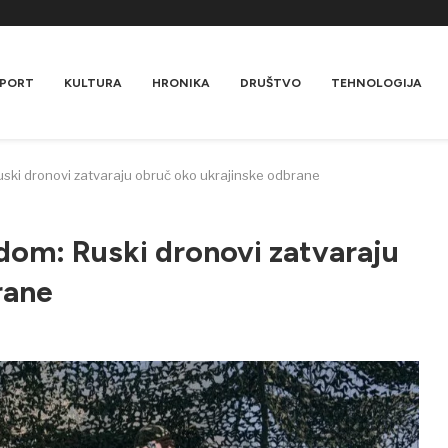
PORT
KULTURA
HRONIKA
DRUŠTVO
TEHNOLOGIJA
ki dronovi zatvaraju obruč oko ukrajinske odbrane
om: Ruski dronovi zatvaraju
rane