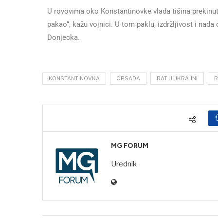
U rovovima oko Konstantinovke vlada tišina prekinu
pakao“, kažu vojnici. U tom paklu, izdržljivost i nada 
Donjecka.
KONSTANTINOVKA
OPSADA
RAT U UKRAJINI
R
MG FORUM
Urednik