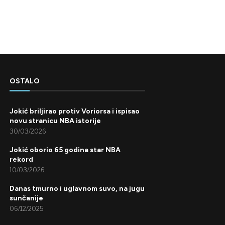
OSTALO
Jokić briljirao protiv Voriorsa i ispisao
novu stranicu NBA istorije
30/03/2026
Jokić oborio 65 godina star NBA
rekord
10/03/2026
Danas tmurno i uglavnom suvo, na jugu
sunčanije
06/12/2025