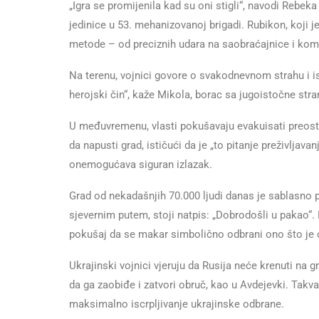
„Igra se promijenila kad su oni stigli“, navodi Rebe
jedinice u 53. mehanizovanoj brigadi. Rubikon, koji je 
metode – od preciznih udara na saobraćajnice i komu
Na terenu, vojnici govore o svakodnevnom strahu i i
herojski čin“, kaže Mikola, borac sa jugoistočne stra
U međuvremenu, vlasti pokušavaju evakuisati preosta
da napusti grad, ističući da je „to pitanje preživlja
onemogućava siguran izlazak.
Grad od nekadašnjih 70.000 ljudi danas je sablasno po
sjevernim putem, stoji natpis: „Dobrodošli u pakao“
pokušaj da se makar simbolično odbrani ono što je 
Ukrajinski vojnici vjeruju da Rusija neće krenuti na g
da ga zaobiđe i zatvori obruč, kao u Avdejevki. Takv
maksimalno iscrpljivanje ukrajinske odbrane.