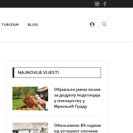
TURIZAM
BLOG
NAJNOVIJE VIJESTI
Објављен јавни позив
за додјелу подстицаја
у пчеларству у
Мркоњић Граду
Обиљежено 85 година
од усташког злочина