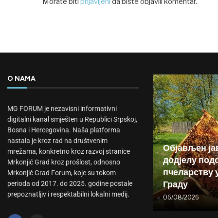
Morate biti
prijavljeni
da biste objavili komentar.
O NAMA
MG FORUM je nezavisni informativni
digitalni kanal smješten u Republici Srpskoj,
Bosna i Hercegovina. Naša platforma
nastala je kroz rad na društvenim
Објављен ја
mrežama, konkretno kroz razvoj stranice
додјелу подс
Mrkonjić Grad kroz prošlost, odnosno
пчеларству 
Mrkonjić Grad Forum, koje su tokom
Граду
perioda od 2017. do 2025. godine postale
prepoznatljiv i respektabilni lokalni medij.
06/08/2026