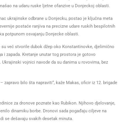
našao na udaru ruske ljetne ofanzive u Donjeckoj oblasti.
anac ukrajinske odbrane u Donjecku, postao je ključna meta
evernije postaće ranjiva na precizne udare ruskih bespilotnih
k ka potpunom osvajanju Donjecke oblasti.
 su već stvorile dubok džep oko Konstantinovke, djelimično
uga i zapada. Kretanje unutar tog prostora je gotovo
Ukrajinski vojnici navode da su danima u rovovima, bez
 – zapravo bilo šta napraviti“, kaže Makas, oficir iz 12. brigade
jedinice za dronove poznate kao Rubikon. Njihovo djelovanje,
jenilo dinamiku borbe. Dronovi sada pogađaju ciljeve na
adi se dešavaju svakih desetak minuta.