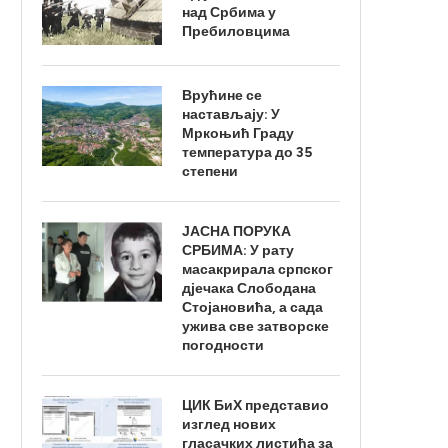
над Србима у
Пребиловцима
Врућине се
настављају: У
Мркоњић Граду
температура до 35
степени
ЈАСНА ПОРУКА
СРБИМА: У рату
масакрирала српског
дјечака Слободана
Стојановића, а сада
ужива све затворске
погодности
ЦИК БиХ представио
изглед нових
гласачких листића за