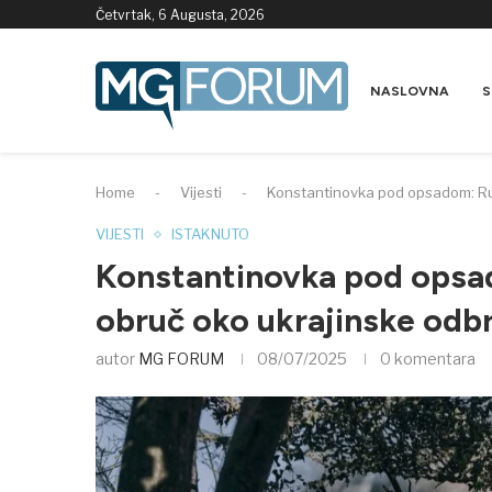
Četvrtak, 6 Augusta, 2026
NASLOVNA
S
Home
-
Vijesti
-
Konstantinovka pod opsadom: Rus
VIJESTI
ISTAKNUTO
Konstantinovka pod opsad
obruč oko ukrajinske odb
autor
MG FORUM
08/07/2025
0 komentara