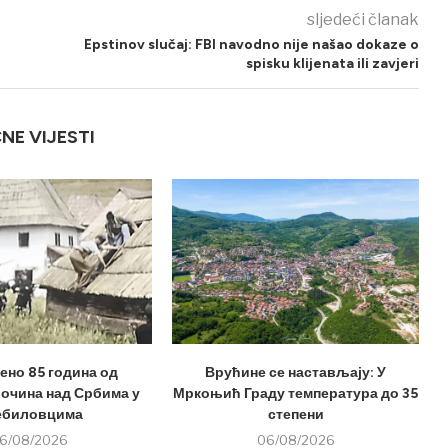
sljedeći članak
Epstinov slučaj: FBI navodno nije našao dokaze o
spisku klijenata ili zavjeri
ČNE VIJESTI
но 85 година од
Врућине се настављају: У
лочина над Србима у
Мркоњић Граду температура до 35
ебиловцима
степени
6/08/2026
06/08/2026