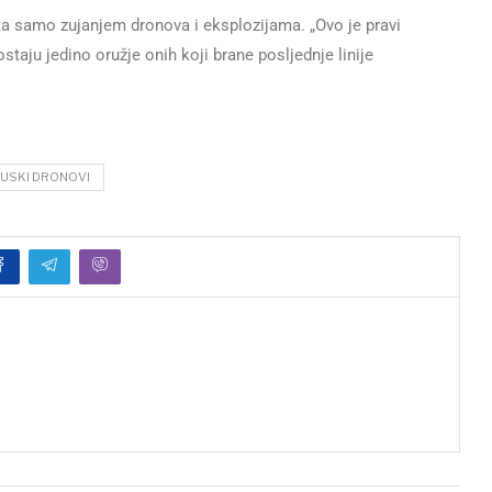
ta samo zujanjem dronova i eksplozijama. „Ovo je pravi
ostaju jedino oružje onih koji brane posljednje linije
USKI DRONOVI