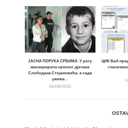
ЈАСНА ПОРУКА СРБИМА: У рату
ЦИК БиХ пре
масакрирала српског дјечака
гласачких
Слободана Стојановића, а сада
ужива...
0
06/08/2026
OSTA