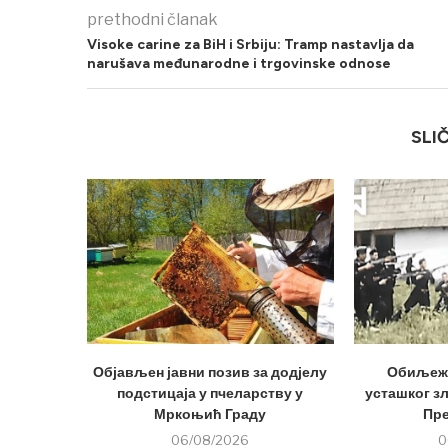
prethodni članak
Visoke carine za BiH i Srbiju: Tramp nastavlja da
narušava međunarodne i trgovinske odnose
SLI
Објављен јавни позив за додјелу
Обиљеже
подстицаја у пчеларству у
усташког з
Мркоњић Граду
Пр
06/08/2026
0