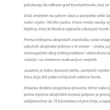
pokušavaju da odbrane grad Konstantinovku, koji se 
Grad, smješten na južnom ulazu u posljednji veliki l
ruske vojske. Ukoliko padne, čitava mreža naselja sj
letjelica, čime bi Moskva napravila odlučujući kora
Prema tvrdnjama ukrajinskih zvaničnika, ruske snage
opkolivši ukrajinske jedinice s tri strane – istoka, j
onemogućeno zbog stalnog nadzora i udara dronova. 
rotacije i sa otežanom evakuacijom ranjenih.
„Izuzetno je teško dostaviti zalihe, zamijeniti vojnike
Azov, koja drži jedan od ključnih sektora fronta.
Situaciju dodatno pogoršava prisustvo elitne ruske 
prema riječima ukrajinskih boraca, potpuno je promi
udaljenostima do 15 kilometara od prve linije, a nap