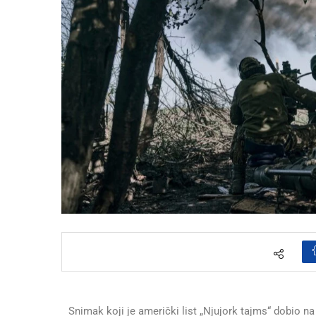
Snimak koji je američki list „Njujork tajms“ dobio na