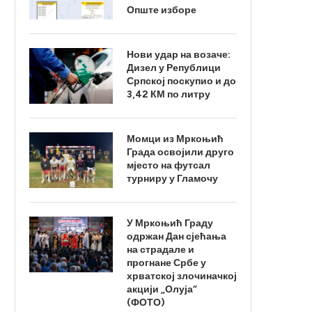
Опште изборе
Нови удар на возаче:
Дизел у Републици
Српској поскупио и до
3,42 КМ по литру
Момци из Мркоњић
Града освојили друго
мјесто на футсал
турниру у Гламочу
У Мркоњић Граду
одржан Дан сјећања
на страдале и
прогнане Србе у
хрватској злочиначкој
акцији „Олуја“
(ФОТО)