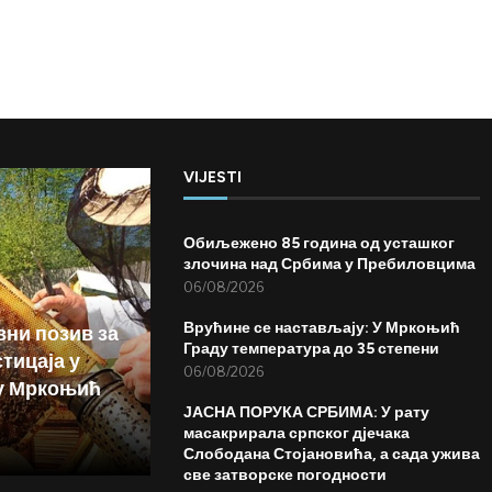
VIJESTI
Обиљежено 85 година од усташког
злочина над Србима у Пребиловцима
06/08/2026
Врућине се настављају: У Мркоњић
вни позив за
Граду температура до 35 степени
тицаја у
06/08/2026
у Мркоњић
ЈАСНА ПОРУКА СРБИМА: У рату
масакрирала српског дјечака
Слободана Стојановића, а сада ужива
све затворске погодности