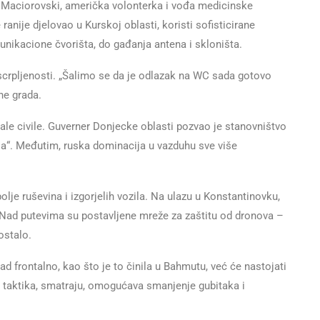
ka Maciorovski, američka volonterka i vođa medicinske
ranije djelovao u Kurskoj oblasti, koristi sofisticirane
nikacione čvorišta, do gađanja antena i skloništa.
scrpljenosti. „Šalimo se da je odlazak na WC sada gotovo
ne grada.
le civile. Guverner Donjecke oblasti pozvao je stanovništvo
vanja“. Međutim, ruska dominacija u vazduhu sve više
lje ruševina i izgorjelih vozila. Na ulazu u Konstantinovku,
. Nad putevima su postavljene mreže za zaštitu od dronova –
ostalo.
rad frontalno, kao što je to činila u Bahmutu, već će nastojati
a taktika, smatraju, omogućava smanjenje gubitaka i