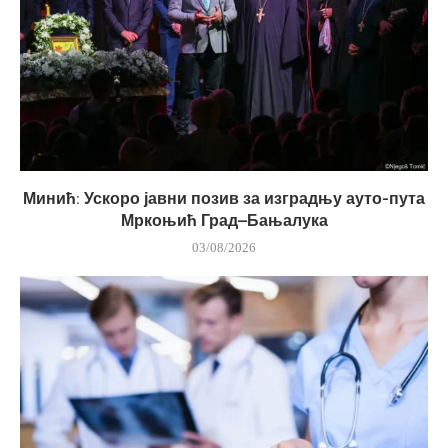
Минић: Ускоро јавни позив за изградњу ауто-пута
Мркоњић Град–Бањалука
03/08/2026