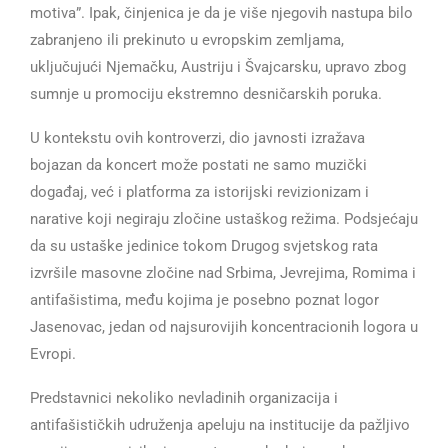
motiva”. Ipak, činjenica je da je više njegovih nastupa bilo
zabranjeno ili prekinuto u evropskim zemljama,
uključujući Njemačku, Austriju i Švajcarsku, upravo zbog
sumnje u promociju ekstremno desničarskih poruka.
U kontekstu ovih kontroverzi, dio javnosti izražava
bojazan da koncert može postati ne samo muzički
događaj, već i platforma za istorijski revizionizam i
narative koji negiraju zločine ustaškog režima. Podsjećaju
da su ustaške jedinice tokom Drugog svjetskog rata
izvršile masovne zločine nad Srbima, Jevrejima, Romima i
antifašistima, među kojima je posebno poznat logor
Jasenovac, jedan od najsurovijih koncentracionih logora u
Evropi.
Predstavnici nekoliko nevladinih organizacija i
antifašističkih udruženja apeluju na institucije da pažljivo