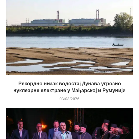
Рекордно низак водостај Дунава угрозио
нуклеарне електране у Мађарској и Румунији
03/08/2026