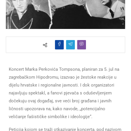
Koncert Marka Perkovića Tompsona, planiran za 5. jul na
zagrebačkom Hipodromu, izazvao je žestoke reakcije u
dijelu hrvatske i regionalne javnosti. I dok organizatori
najavljuju spektakl, a fanovi pjevača s oduševljenjem
dočekuju ovaj događaj, sve veći broj građana i javnih
ličnosti upozorava na, kako navode, „potencijalno
veličanje fašističke simbolike i ideologije“.
Peticija kojom se traži otkazivanje koncerta, pod nazivom