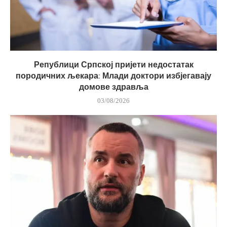
Републици Српској пријети недостатак
породичних љекара: Млади доктори избјегавају
домове здравља
03/08/2026