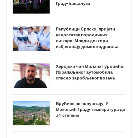
Град–Бањалука
Републици Српској пријети
недостатак породичних
љекара: Млади доктори
избјегавају домове здравља
Херојски чин Милана Гуровића:
Из запаљеног аутомобила
спасио заробљеног возача
Врућине не попуштају: У
Мркоњић Граду температура до
34 степена