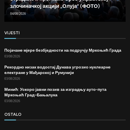
злочиначкој акцији „Олуја“ (ФОТО)
04/08/2026
VIJESTI
Појачане мјере безбједности на подручју Мркоњић Града
03/08/2026
Рекордно низак водостај Дунава угрозио нуклеарне
електране у Мађарској и Румунији
03/08/2026
Минић: Ускоро јавни позив за изградњу ауто-пута
Мркоњић Град–Бањалука
03/08/2026
OSTALO