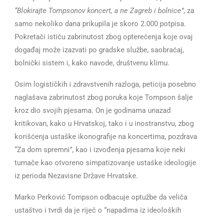
“Blokirajte Tompsonov koncert, a ne Zagreb i bolnice”
, za
samo nekoliko dana prikupila je skoro 2.000 potpisa.
Pokretači ističu zabrinutost zbog opterećenja koje ovaj
događaj može izazvati po gradske službe, saobraćaj,
bolnički sistem i, kako navode, društvenu klimu.
Osim logističkih i zdravstvenih razloga, peticija posebno
naglašava zabrinutost zbog poruka koje Tompson šalje
kroz dio svojih pjesama. On je godinama unazad
kritikovan, kako u Hrvatskoj, tako i u inostranstvu, zbog
korišćenja ustaške ikonografije na koncertima, pozdrava
“Za dom spremni”, kao i izvođenja pjesama koje neki
tumače kao otvoreno simpatizovanje ustaške ideologije
iz perioda Nezavisne Države Hrvatske.
Marko Perković Tompson odbacuje optužbe da veliča
ustaštvo i tvrdi da je riječ o “napadima iz ideoloških