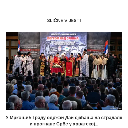
SLIČNE VIJESTI
У Мркоњић Граду одржан Дан сјећања на страдале
и прогнане Србе у хрватској...