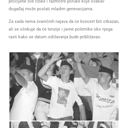
procijene sve rizike i razmotre poruke koje ovakav
događaj može poslati mladim generacijama.
Za sada nema zvaničnih najava da će koncert biti otkazan,
ali se očekuje da će tenzije i javne polemike oko njega
rasti kako se datum održavanja bude približavao.