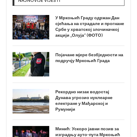
NAJNOVIJE VIJESTI
У Мркоњић Граду одржан Дан
сјећања на страдале и прогнане
Србе у хрватској злочиначкој
акцији „Олуја“ (ФОТО)
Појачане мјере безбједности на
подручју Мркоњић Града
Рекордно низак водостај
Дунава угрозио нуклеарне
електране у Мађарској и
Румунији
Минић: Ускоро јавни позив за
изградњу ауто-пута Мркоњић