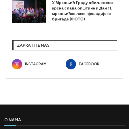
У Мркоњић Граду обиљежени
крсна слава општине и Дан 11.
мркоњићке лаке пјешадијске
бригаде (ФОТО)
ZAPRATITE NAS
INSTAGRAM
FACEBOOK
O NAMA