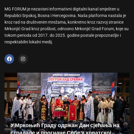
MG FORUM je nezavisni informativni digitalni kanal smješten u
Republici Srpskoj, Bosna i Hercegovina. Naša platforma nastala je
kroz rad na društvenim mrežama, konkretno kroz razvoj stranice
Mrkonjić Grad kroz prošlost, odnosno Mrkonjić Grad Forum, koje su
tokom perioda od 2017. do 2025. godine postale prepoznatljiv i
respektabilni lokalni medij.
У Мркоњић Граду одржан Дан сјећања на
страдале и прогнане Србе у хрватској