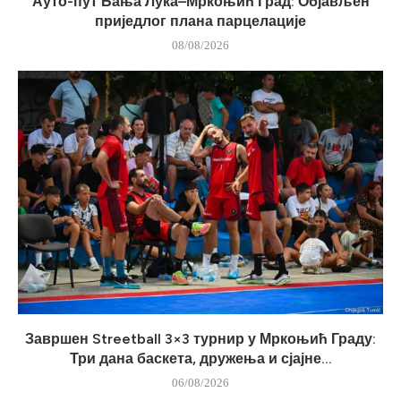
Ауто-пут Бања Лука–Мркоњић Град: Објављен
приједлог плана парцелације
08/08/2026
Завршен Streetball 3×3 турнир у Мркоњић Граду:
Три дана баскета, дружења и сјајне...
06/08/2026