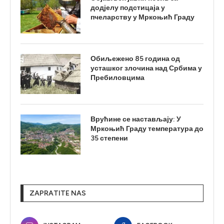
додјелу подстицаја у
пчеларству у Мркоњић Граду
Обиљежено 85 година од
усташког злочина над Србима у
Пребиловцима
Врућине се настављају: У
Мркоњић Граду температура до
35 степени
ZAPRATITE NAS