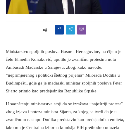
Ministarstvo spoljnih poslova Bosne i Hercegovine, na čijem je
čelu Elmedin Konaković, uputilo je zvaničnu protestnu notu
Ambasadi Mađarske u Sarajevu, zbog, kako navode,
“neprimjerenog i politički štetnog prijema” Milorada Dodika u
Budimpešti, gdje ga je mađarski ministar spoljnih poslova Peter
Sijarto primio kao predsjednika Republike Srpske.
U saopštenju ministarstva stoji da se izražava “najoštriji protest”
zbog izjava i poteza ministra Sijarta, za kojeg se tvrdi da je u
zvaničnom nastupu Dodika predstavio kao predsjednika entiteta,
iako mu je Centralna izborna komisija BiH prethodno oduzela