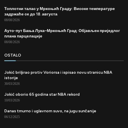
Топлотни талас у Мркоњић Граду: Високе температуре
задржаће се до 18. августа
08/08/2026
Ауто-пут Бања Лука–Мркоњић Град: Објављен приједлог
плана парцелације
08/08/2026
OSTALO
Jokić briljirao protiv Voriorsa i ispisao novu stranicu NBA
istorije
30/03/2026
Jokić oborio 65 godina star NBA rekord
10/03/2026
Danas tmurno i uglavnom suvo, na jugu sunčanije
06/12/2025