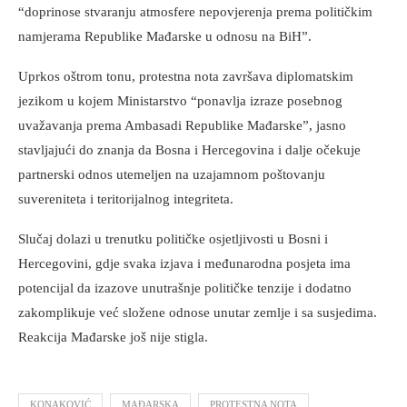
“doprinose stvaranju atmosfere nepovjerenja prema političkim
namjerama Republike Mađarske u odnosu na BiH”.
Uprkos oštrom tonu, protestna nota završava diplomatskim
jezikom u kojem Ministarstvo “ponavlja izraze posebnog
uvažavanja prema Ambasadi Republike Mađarske”, jasno
stavljajući do znanja da Bosna i Hercegovina i dalje očekuje
partnerski odnos utemeljen na uzajamnom poštovanju
suvereniteta i teritorijalnog integriteta.
Slučaj dolazi u trenutku političke osjetljivosti u Bosni i
Hercegovini, gdje svaka izjava i međunarodna posjeta ima
potencijal da izazove unutrašnje političke tenzije i dodatno
zakomplikuje već složene odnose unutar zemlje i sa susjedima.
Reakcija Mađarske još nije stigla.
KONAKOVIĆ
MAĐARSKA
PROTESTNA NOTA