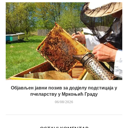
Објављен јавни позив за додјелу подстицаја у
пчеларству у Мркоњић Граду
06/08/2026