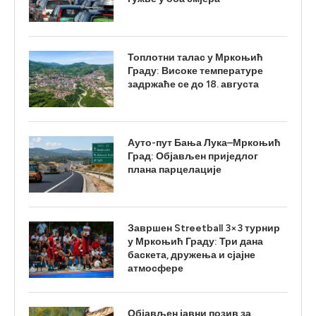
Топлотни талас у Мркоњић
Граду: Високе температуре
задржаће се до 18. августа
Ауто-пут Бања Лука–Мркоњић
Град: Објављен приједлог
плана парцелације
Завршен Streetball 3×3 турнир
у Мркоњић Граду: Три дана
баскета, дружења и сјајне
атмосфере
Објављен јавни позив за