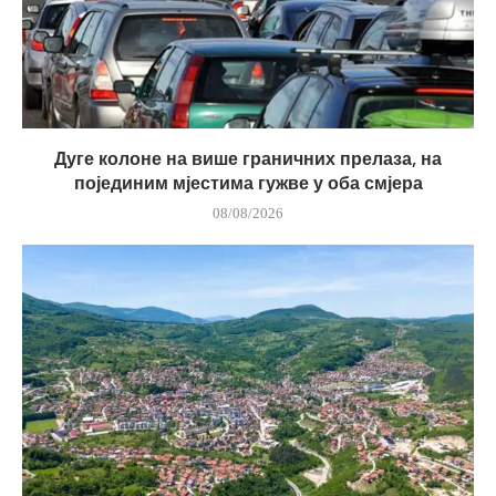
Дуге колоне на више граничних прелаза, на
појединим мјестима гужве у оба смјера
08/08/2026