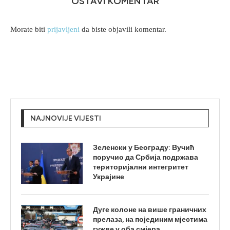
OSTAVI KOMENTAR
Morate biti
prijavljeni
da biste objavili komentar.
NAJNOVIJE VIJESTI
Зеленски у Београду: Вучић
поручио да Србија подржава
територијални интегритет
Украјине
Дуге колоне на више граничних
прелаза, на појединим мјестима
гужве у оба смјера