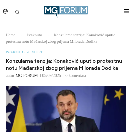
Home
-
Istaknuto
-
Konzularna tenzija: Konaković uputio
protestnu notu Mađarskoj zbog prijema Milorada Dodika
ISTAKNUTO
VIJESTI
Konzularna tenzija: Konaković uputio protestnu
notu Mađarskoj zbog prijema Milorada Dodika
autor
MG FORUM
05/09/2025
0 komentara