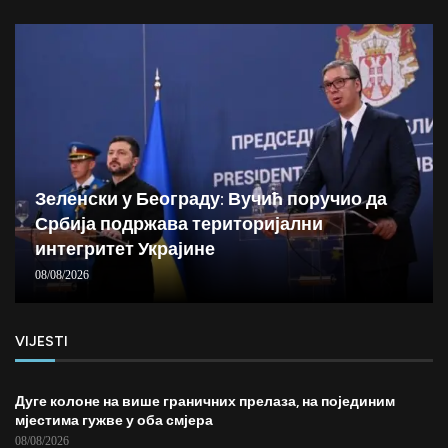
Зеленски у Београду: Вучић поручио да
Србија подржава територијални
интегритет Украјине
08/08/2026
VIJESTI
Дуге колоне на више граничних прелаза, на појединим
мјестима гужве у оба смјера
08/08/2026