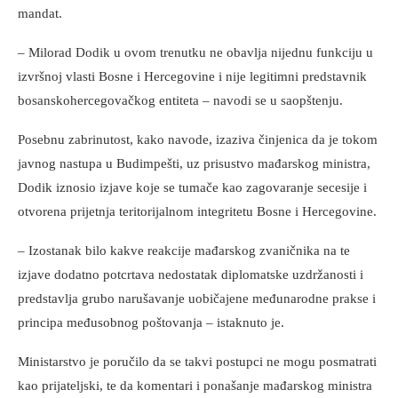
mandat.
– Milorad Dodik u ovom trenutku ne obavlja nijednu funkciju u
izvršnoj vlasti Bosne i Hercegovine i nije legitimni predstavnik
bosanskohercegovačkog entiteta – navodi se u saopštenju.
Posebnu zabrinutost, kako navode, izaziva činjenica da je tokom
javnog nastupa u Budimpešti, uz prisustvo mađarskog ministra,
Dodik iznosio izjave koje se tumače kao zagovaranje secesije i
otvorena prijetnja teritorijalnom integritetu Bosne i Hercegovine.
– Izostanak bilo kakve reakcije mađarskog zvaničnika na te
izjave dodatno potcrtava nedostatak diplomatske uzdržanosti i
predstavlja grubo narušavanje uobičajene međunarodne prakse i
principa međusobnog poštovanja – istaknuto je.
Ministarstvo je poručilo da se takvi postupci ne mogu posmatrati
kao prijateljski, te da komentari i ponašanje mađarskog ministra