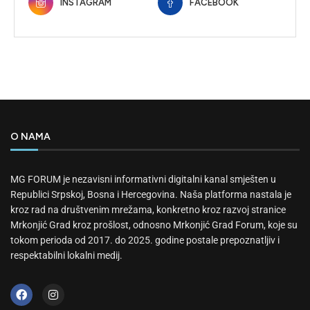
INSTAGRAM
FACEBOOK
O NAMA
MG FORUM je nezavisni informativni digitalni kanal smješten u
Republici Srpskoj, Bosna i Hercegovina. Naša platforma nastala je
kroz rad na društvenim mrežama, konkretno kroz razvoj stranice
Mrkonjić Grad kroz prošlost, odnosno Mrkonjić Grad Forum, koje su
tokom perioda od 2017. do 2025. godine postale prepoznatljiv i
respektabilni lokalni medij.